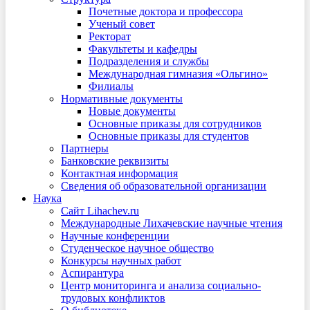
Почетные доктора и профессора
Ученый совет
Ректорат
Факультеты и кафедры
Подразделения и службы
Международная гимназия «Ольгино»
Филиалы
Нормативные документы
Новые документы
Основные приказы для сотрудников
Основные приказы для студентов
Партнеры
Банковские реквизиты
Контактная информация
Сведения об образовательной организации
Наука
Сайт Lihachev.ru
Международные Лихачевские научные чтения
Научные конференции
Студенческое научное общество
Конкурсы научных работ
Аспирантура
Центр мониторинга и анализа социально-
трудовых конфликтов