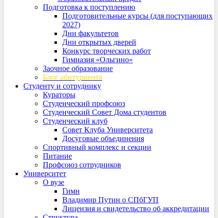
Подготовка к поступлению
Подготовительные курсы (для поступающих
2027)
Дни факультетов
Дни открытых дверей
Конкурс творческих работ
Гимназия «Ольгино»
Заочное образование
Блог абитуриента
Студенту и сотруднику
Кураторы
Студенческий профсоюз
Студенческий Совет Дома студентов
Студенческий клуб
Совет Клуба Университета
Досуговые объединения
Спортивный комплекс и секции
Питание
Профсоюз сотрудников
Университет
О вузе
Гимн
Владимир Путин о СПбГУП
Лицензия и свидетельство об аккредитации
Структура