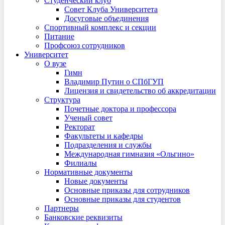
Студенческий клуб
Совет Клуба Университета
Досуговые объединения
Спортивный комплекс и секции
Питание
Профсоюз сотрудников
Университет
О вузе
Гимн
Владимир Путин о СПбГУП
Лицензия и свидетельство об аккредитации
Структура
Почетные доктора и профессора
Ученый совет
Ректорат
Факультеты и кафедры
Подразделения и службы
Международная гимназия «Ольгино»
Филиалы
Нормативные документы
Новые документы
Основные приказы для сотрудников
Основные приказы для студентов
Партнеры
Банковские реквизиты