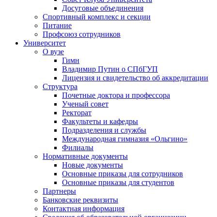
Досуговые объединения
Спортивный комплекс и секции
Питание
Профсоюз сотрудников
Университет
О вузе
Гимн
Владимир Путин о СПбГУП
Лицензия и свидетельство об аккредитации
Структура
Почетные доктора и профессора
Ученый совет
Ректорат
Факультеты и кафедры
Подразделения и службы
Международная гимназия «Ольгино»
Филиалы
Нормативные документы
Новые документы
Основные приказы для сотрудников
Основные приказы для студентов
Партнеры
Банковские реквизиты
Контактная информация