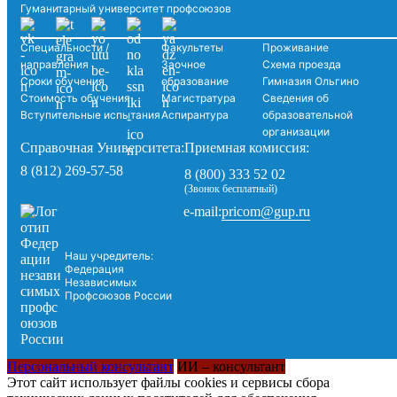
Гуманитарный университет профсоюзов
Специальности /
Факультеты
Проживание
направления
Заочное
Схема проезда
Сроки обучения
образование
Гимназия Ольгино
Стоимость обучения
Магистратура
Сведения об
Вступительные испытания
Аспирантура
образовательной
организации
Справочная Университета:
Приемная комиссия:
8 (812) 269-57-58
8 (800) 333 52 02
(Звонок бесплатный)
pricom@gup.ru
e-mail:
Наш учредитель:
Федерация
Независимых
Профсоюзов России
Персональный консультант
ИИ – консультант
Этот сайт использует файлы cookies и сервисы сбора