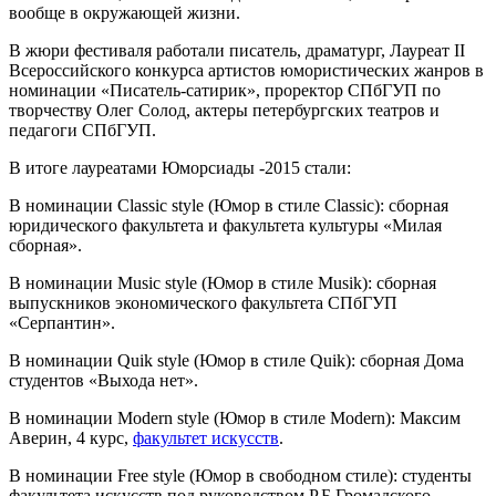
вообще в окружающей жизни.
В жюри фестиваля работали писатель, драматург, Лауреат II
Всероссийского конкурса артистов юмористических жанров в
номинации «Писатель-сатирик», проректор СПбГУП по
творчеству Олег Солод, актеры петербургских театров и
педагоги СПбГУП.
В итоге лауреатами Юморсиады -2015 стали:
В номинации Classic style (Юмор в стиле Classic): сборная
юридического факультета и факультета культуры «Милая
сборная».
В номинации Music style (Юмор в стиле Musik): сборная
выпускников экономического факультета СПбГУП
«Серпантин».
В номинации Quik style (Юмор в стиле Quik): сборная Дома
студентов «Выхода нет».
В номинации Modern style (Юмор в стиле Modern): Максим
Аверин, 4 курс,
факультет искусств
.
В номинации Free style (Юмор в свободном стиле): студенты
факультета искусств под руководством Р.Б.Громадского.