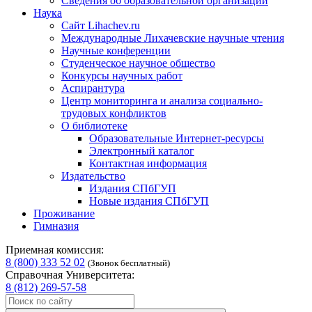
Сведения об образовательной организации
Наука
Сайт Lihachev.ru
Международные Лихачевские научные чтения
Научные конференции
Студенческое научное общество
Конкурсы научных работ
Аспирантура
Центр мониторинга и анализа социально-
трудовых конфликтов
О библиотеке
Образовательные Интернет-ресурсы
Электронный каталог
Контактная информация
Издательство
Издания СПбГУП
Новые издания СПбГУП
Проживание
Гимназия
Приемная комиссия:
8 (800) 333 52 02
(Звонок бесплатный)
Справочная Университета:
8 (812) 269-57-58