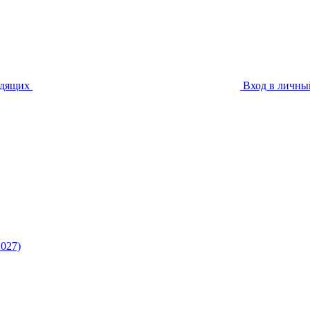
идящих
Вход в личны
027)