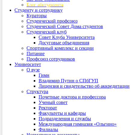
Блог абитуриента
Студенту и сотруднику
Кураторы
Студенческий профсоюз
Студенческий Совет Дома студентов
Студенческий клуб
Совет Клуба Университета
Досуговые объединения
Спортивный комплекс и секции
Питание
Профсоюз сотрудников
Университет
О вузе
Гимн
Владимир Путин о СПбГУП
Лицензия и свидетельство об аккредитации
Структура
Почетные доктора и профессора
Ученый совет
Ректорат
Факультеты и кафедры
Подразделения и службы
Международная гимназия «Ольгино»
Филиалы
Нормативные документы