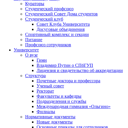
Кураторы
Студенческий профсоюз
Студенческий Совет Дома студентов
Студенческий клуб
Совет Клуба Университета
Досуговые объединения
Спортивный комплекс и секции
Питание
Профсоюз сотрудников
Университет
О вузе
Гимн
Владимир Путин о СПбГУП
Лицензия и свидетельство об аккредитации
Структура
Почетные доктора и профессора
Ученый совет
Ректорат
Факультеты и кафедры
Подразделения и службы
Международная гимназия «Ольгино»
Филиалы
Нормативные документы
Новые документы
Основные приказы для сотрудников