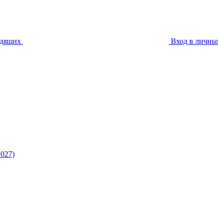
идящих
Вход в личны
027)