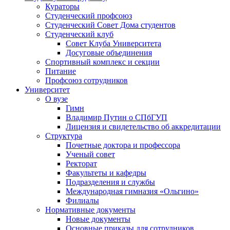
Кураторы
Студенческий профсоюз
Студенческий Совет Дома студентов
Студенческий клуб
Совет Клуба Университета
Досуговые объединения
Спортивный комплекс и секции
Питание
Профсоюз сотрудников
Университет
О вузе
Гимн
Владимир Путин о СПбГУП
Лицензия и свидетельство об аккредитации
Структура
Почетные доктора и профессора
Ученый совет
Ректорат
Факультеты и кафедры
Подразделения и службы
Международная гимназия «Ольгино»
Филиалы
Нормативные документы
Новые документы
Основные приказы для сотрудников