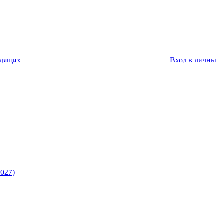
идящих
Вход в личны
027)