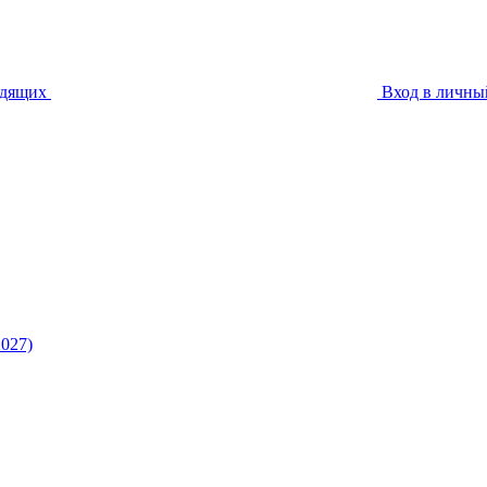
идящих
Вход в личны
027)