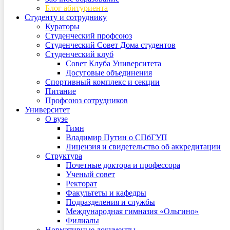
Блог абитуриента
Студенту и сотруднику
Кураторы
Студенческий профсоюз
Студенческий Совет Дома студентов
Студенческий клуб
Совет Клуба Университета
Досуговые объединения
Спортивный комплекс и секции
Питание
Профсоюз сотрудников
Университет
О вузе
Гимн
Владимир Путин о СПбГУП
Лицензия и свидетельство об аккредитации
Структура
Почетные доктора и профессора
Ученый совет
Ректорат
Факультеты и кафедры
Подразделения и службы
Международная гимназия «Ольгино»
Филиалы
Нормативные документы