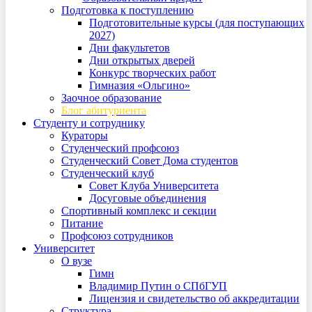
Подготовка к поступлению
Подготовительные курсы (для поступающих
2027)
Дни факультетов
Дни открытых дверей
Конкурс творческих работ
Гимназия «Ольгино»
Заочное образование
Блог абитуриента
Студенту и сотруднику
Кураторы
Студенческий профсоюз
Студенческий Совет Дома студентов
Студенческий клуб
Совет Клуба Университета
Досуговые объединения
Спортивный комплекс и секции
Питание
Профсоюз сотрудников
Университет
О вузе
Гимн
Владимир Путин о СПбГУП
Лицензия и свидетельство об аккредитации
Структура