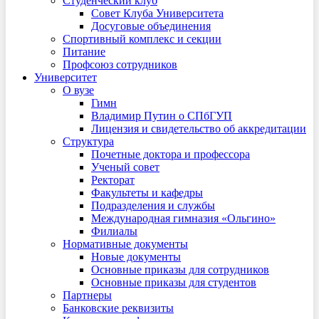
Студенческий клуб
Совет Клуба Университета
Досуговые объединения
Спортивный комплекс и секции
Питание
Профсоюз сотрудников
Университет
О вузе
Гимн
Владимир Путин о СПбГУП
Лицензия и свидетельство об аккредитации
Структура
Почетные доктора и профессора
Ученый совет
Ректорат
Факультеты и кафедры
Подразделения и службы
Международная гимназия «Ольгино»
Филиалы
Нормативные документы
Новые документы
Основные приказы для сотрудников
Основные приказы для студентов
Партнеры
Банковские реквизиты