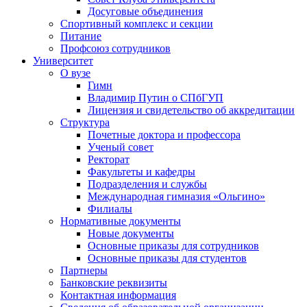
Досуговые объединения
Спортивный комплекс и секции
Питание
Профсоюз сотрудников
Университет
О вузе
Гимн
Владимир Путин о СПбГУП
Лицензия и свидетельство об аккредитации
Структура
Почетные доктора и профессора
Ученый совет
Ректорат
Факультеты и кафедры
Подразделения и службы
Международная гимназия «Ольгино»
Филиалы
Нормативные документы
Новые документы
Основные приказы для сотрудников
Основные приказы для студентов
Партнеры
Банковские реквизиты
Контактная информация