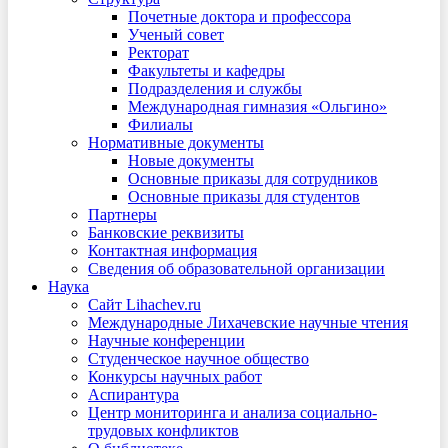
Почетные доктора и профессора
Ученый совет
Ректорат
Факультеты и кафедры
Подразделения и службы
Международная гимназия «Ольгино»
Филиалы
Нормативные документы
Новые документы
Основные приказы для сотрудников
Основные приказы для студентов
Партнеры
Банковские реквизиты
Контактная информация
Сведения об образовательной организации
Наука
Сайт Lihachev.ru
Международные Лихачевские научные чтения
Научные конференции
Студенческое научное общество
Конкурсы научных работ
Аспирантура
Центр мониторинга и анализа социально-
трудовых конфликтов