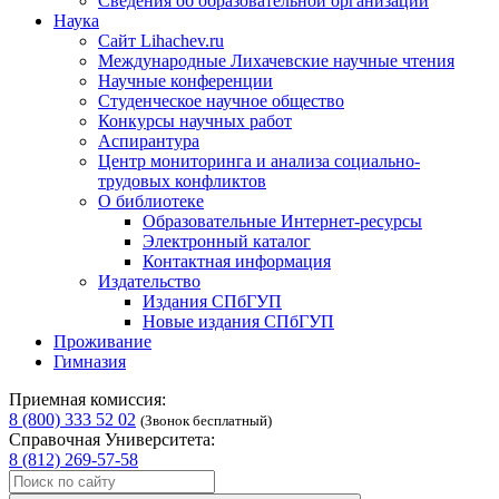
Сведения об образовательной организации
Наука
Сайт Lihachev.ru
Международные Лихачевские научные чтения
Научные конференции
Студенческое научное общество
Конкурсы научных работ
Аспирантура
Центр мониторинга и анализа социально-
трудовых конфликтов
О библиотеке
Образовательные Интернет-ресурсы
Электронный каталог
Контактная информация
Издательство
Издания СПбГУП
Новые издания СПбГУП
Проживание
Гимназия
Приемная комиссия:
8 (800) 333 52 02
(Звонок бесплатный)
Справочная Университета:
8 (812) 269-57-58