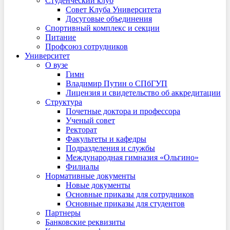
Студенческий клуб
Совет Клуба Университета
Досуговые объединения
Спортивный комплекс и секции
Питание
Профсоюз сотрудников
Университет
О вузе
Гимн
Владимир Путин о СПбГУП
Лицензия и свидетельство об аккредитации
Структура
Почетные доктора и профессора
Ученый совет
Ректорат
Факультеты и кафедры
Подразделения и службы
Международная гимназия «Ольгино»
Филиалы
Нормативные документы
Новые документы
Основные приказы для сотрудников
Основные приказы для студентов
Партнеры
Банковские реквизиты