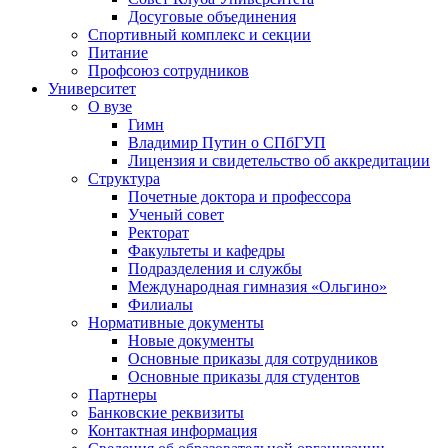
Досуговые объединения
Спортивный комплекс и секции
Питание
Профсоюз сотрудников
Университет
О вузе
Гимн
Владимир Путин о СПбГУП
Лицензия и свидетельство об аккредитации
Структура
Почетные доктора и профессора
Ученый совет
Ректорат
Факультеты и кафедры
Подразделения и службы
Международная гимназия «Ольгино»
Филиалы
Нормативные документы
Новые документы
Основные приказы для сотрудников
Основные приказы для студентов
Партнеры
Банковские реквизиты
Контактная информация