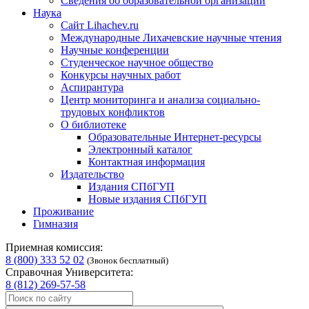
Сведения об образовательной организации
Наука
Сайт Lihachev.ru
Международные Лихачевские научные чтения
Научные конференции
Студенческое научное общество
Конкурсы научных работ
Аспирантура
Центр мониторинга и анализа социально-
трудовых конфликтов
О библиотеке
Образовательные Интернет-ресурсы
Электронный каталог
Контактная информация
Издательство
Издания СПбГУП
Новые издания СПбГУП
Проживание
Гимназия
Приемная комиссия:
8 (800) 333 52 02
(Звонок бесплатный)
Справочная Университета:
8 (812) 269-57-58