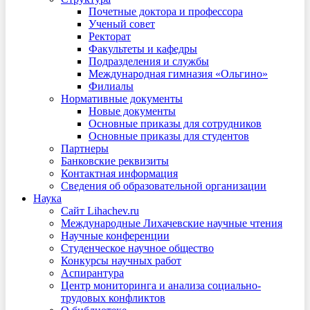
Почетные доктора и профессора
Ученый совет
Ректорат
Факультеты и кафедры
Подразделения и службы
Международная гимназия «Ольгино»
Филиалы
Нормативные документы
Новые документы
Основные приказы для сотрудников
Основные приказы для студентов
Партнеры
Банковские реквизиты
Контактная информация
Сведения об образовательной организации
Наука
Сайт Lihachev.ru
Международные Лихачевские научные чтения
Научные конференции
Студенческое научное общество
Конкурсы научных работ
Аспирантура
Центр мониторинга и анализа социально-
трудовых конфликтов