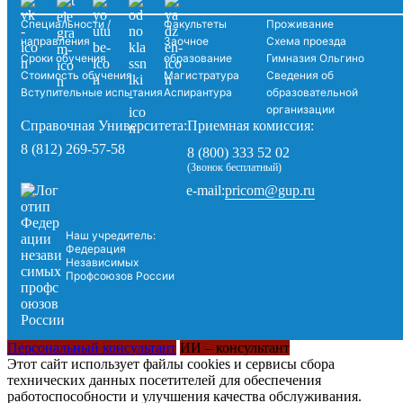
Специальности /
Факультеты
Проживание
направления
Заочное
Схема проезда
Сроки обучения
образование
Гимназия Ольгино
Стоимость обучения
Магистратура
Сведения об
Вступительные испытания
Аспирантура
образовательной
организации
Справочная Университета:
Приемная комиссия:
8 (812) 269-57-58
8 (800) 333 52 02
(Звонок бесплатный)
pricom@gup.ru
e-mail:
Наш учредитель:
Федерация
Независимых
Профсоюзов России
Персональный консультант
ИИ – консультант
Этот сайт использует файлы cookies и сервисы сбора
технических данных посетителей для обеспечения
работоспособности и улучшения качества обслуживания.