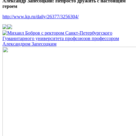
Александр Запесоцкий: Непросто дружить с настоящим
героем
http://www.kp.ru/daily/26377/3256304/