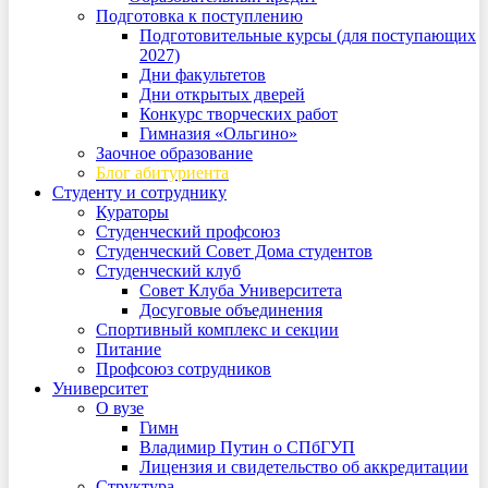
Подготовка к поступлению
Подготовительные курсы (для поступающих
2027)
Дни факультетов
Дни открытых дверей
Конкурс творческих работ
Гимназия «Ольгино»
Заочное образование
Блог абитуриента
Студенту и сотруднику
Кураторы
Студенческий профсоюз
Студенческий Совет Дома студентов
Студенческий клуб
Совет Клуба Университета
Досуговые объединения
Спортивный комплекс и секции
Питание
Профсоюз сотрудников
Университет
О вузе
Гимн
Владимир Путин о СПбГУП
Лицензия и свидетельство об аккредитации
Структура