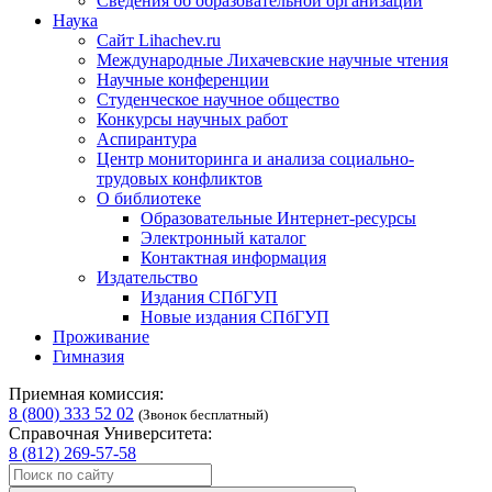
Сведения об образовательной организации
Наука
Сайт Lihachev.ru
Международные Лихачевские научные чтения
Научные конференции
Студенческое научное общество
Конкурсы научных работ
Аспирантура
Центр мониторинга и анализа социально-
трудовых конфликтов
О библиотеке
Образовательные Интернет-ресурсы
Электронный каталог
Контактная информация
Издательство
Издания СПбГУП
Новые издания СПбГУП
Проживание
Гимназия
Приемная комиссия:
8 (800) 333 52 02
(Звонок бесплатный)
Справочная Университета:
8 (812) 269-57-58