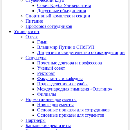
Студенческий клуб
Совет Клуба Университета
Досуговые объединения
Спортивный комплекс и секции
Питание
Профсоюз сотрудников
Университет
О вузе
Гимн
Владимир Путин о СПбГУП
Лицензия и свидетельство об аккредитации
Структура
Почетные доктора и профессора
Ученый совет
Ректорат
Факультеты и кафедры
Подразделения и службы
Международная гимназия «Ольгино»
Филиалы
Нормативные документы
Новые документы
Основные приказы для сотрудников
Основные приказы для студентов
Партнеры
Банковские реквизиты