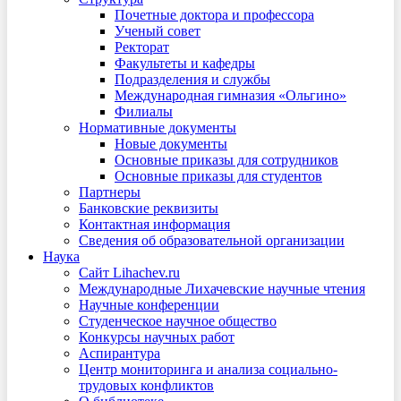
Почетные доктора и профессора
Ученый совет
Ректорат
Факультеты и кафедры
Подразделения и службы
Международная гимназия «Ольгино»
Филиалы
Нормативные документы
Новые документы
Основные приказы для сотрудников
Основные приказы для студентов
Партнеры
Банковские реквизиты
Контактная информация
Сведения об образовательной организации
Наука
Сайт Lihachev.ru
Международные Лихачевские научные чтения
Научные конференции
Студенческое научное общество
Конкурсы научных работ
Аспирантура
Центр мониторинга и анализа социально-
трудовых конфликтов