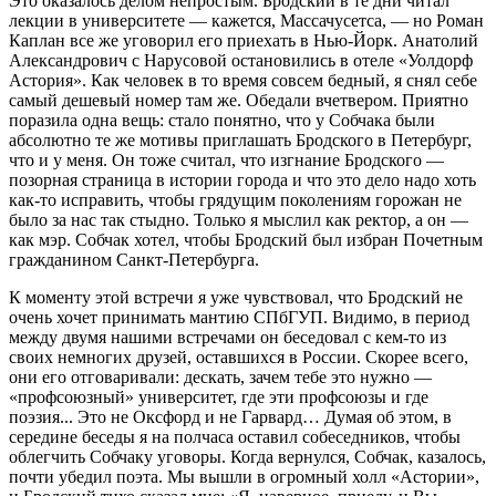
Это оказалось делом непростым. Бродский в те дни читал
лекции в университете — кажется, Массачусетса, — но Роман
Каплан все же уговорил его приехать в Нью-Йорк. Анатолий
Александрович с Нарусовой остановились в отеле «Уолдорф
Астория». Как человек в то время совсем бедный, я снял себе
самый дешевый номер там же. Обедали вчетвером. Приятно
поразила одна вещь: стало понятно, что у Собчака были
абсолютно те же мотивы приглашать Бродского в Петербург,
что и у меня. Он тоже считал, что изгнание Бродского —
позорная страница в истории города и что это дело надо хоть
как-то исправить, чтобы грядущим поколениям горожан не
было за нас так стыдно. Только я мыслил как ректор, а он —
как мэр. Собчак хотел, чтобы Бродский был избран Почетным
гражданином Санкт-Петербурга.
К моменту этой встречи я уже чувствовал, что Бродский не
очень хочет принимать мантию СПбГУП. Видимо, в период
между двумя нашими встречами он беседовал с кем-то из
своих немногих друзей, оставшихся в России. Скорее всего,
они его отговаривали: дескать, зачем тебе это нужно —
«профсоюзный» университет, где эти профсоюзы и где
поэзия... Это не Оксфорд и не Гарвард… Думая об этом, в
середине беседы я на полчаса оставил собеседников, чтобы
облегчить Собчаку уговоры. Когда вернулся, Собчак, казалось,
почти убедил поэта. Мы вышли в огромный холл «Астории»,