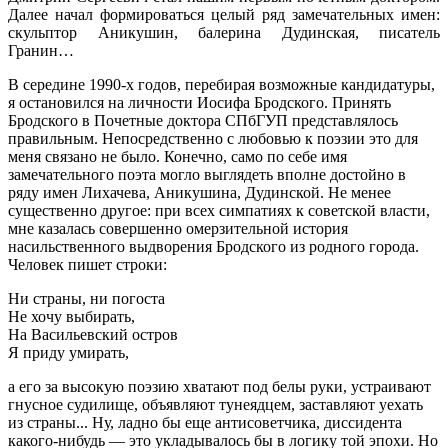
Далее начал формироваться целый ряд замечательных имен:
скульптор Аникушин, балерина Дудинская, писатель
Гранин…
В середине 1990-х годов, перебирая возможные кандидатуры,
я остановился на личности Иосифа Бродского. Принять
Бродского в Почетные доктора СПбГУП представлялось
правильным. Непосредственно с любовью к поэзии это для
меня связано не было. Конечно, само по себе имя
замечательного поэта могло выглядеть вполне достойно в
ряду имен Лихачева, Аникушина, Дудинской. Не менее
существенно другое: при всех симпатиях к советской власти,
мне казалась совершенно омерзительной история
насильственного выдворения Бродского из родного города.
Человек пишет строки:
Ни страны, ни погоста
Не хочу выбирать,
На Васильевский остров
Я приду умирать,
а его за высокую поэзию хватают под белы руки, устраивают
гнусное судилище, объявляют тунеядцем, заставляют уехать
из страны... Ну, ладно бы еще антисоветчика, диссидента
какого-нибудь — это укладывалось бы в логику той эпохи. Но