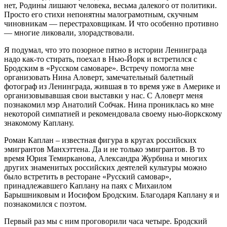
нет, Родины лишают человека, весьма далекого от политики.
Просто его стихи непонятны малограмотным, скучным
чиновникам — перестраховщикам. И что особенно противно
— многие ликовали, злорадствовали.
Я подумал, что это позорное пятно в истории Ленинграда
надо как-то стирать, поехал в Нью-Йорк и встретился с
Бродским в «Русском самоваре». Встречу помогла мне
организовать Нина Аловерт, замечательный балетный
фотограф из Ленинграда, жившая в то время уже в Америке и
организовывавшая свои выставки у нас. С Аловерт меня
познакомил мэр Анатолий Собчак. Нина прониклась ко мне
некоторой симпатией и рекомендовала своему нью-йоркскому
знакомому Каплану.
Роман Каплан – известная фигура в кругах российских
эмигрантов Манхэттена. Да и не только эмигрантов. В то
время Юрия Темирканова, Александра Журбина и многих
других знаменитых российских деятелей культуры можно
было встретить в ресторане «Русский самовар»,
принадлежавшего Каплану на паях с Михаилом
Барышниковым и Иосифом Бродским. Благодаря Каплану я и
познакомился с поэтом.
Первый раз мы с ним проговорили часа четыре. Бродский