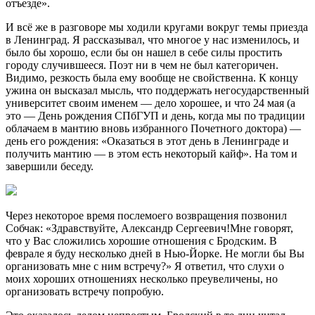
отъезде».
И всё же в разговоре мы ходили кругами вокруг темы приезда
в Ленинград. Я рассказывал, что многое у нас изменилось, и
было бы хорошо, если бы он нашел в себе силы простить
городу случившееся. Поэт ни в чем не был категоричен.
Видимо, резкость была ему вообще не свойственна. К концу
ужина он высказал мысль, что поддержать негосударственный
университет своим именем — дело хорошее, и что 24 мая (а
это — День рождения СПбГУП и день, когда мы по традиции
облачаем в мантию вновь избранного Почетного доктора) —
день его рождения: «Оказаться в этот день в Ленинграде и
получить мантию — в этом есть некоторый кайф». На том и
завершили беседу.
Через некоторое время послемоего возвращения позвонил
Собчак: «Здравствуйте, Александр Сергеевич!Мне говорят,
что у Вас сложились хорошие отношения с Бродским. В
феврале я буду несколько дней в Нью-Йорке. Не могли бы Вы
организовать мне с ним встречу?» Я ответил, что слухи о
моих хороших отношениях несколько преувеличены, но
организовать встречу попробую.