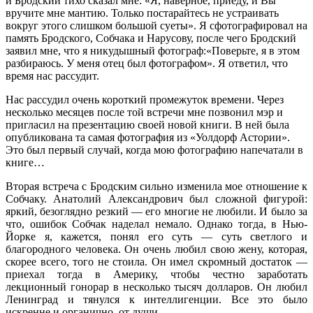
и Бродский тихо сказал мне: «Я, наверное, приеду, и Вы
вручите мне мантию. Только постарайтесь не устраивать
вокруг этого слишком большой суеты». Я сфотографировал на
память Бродского, Собчака и Нарусову, после чего Бродский
заявил мне, что я никудышный фотограф:«Поверьте, я в этом
разбираюсь. У меня отец был фотографом». Я ответил, что
время нас рассудит.
Нас рассудил очень короткий промежуток времени. Через
несколько месяцев после той встречи мне позвонил мэр и
пригласил на презентацию своей новой книги. В ней была
опубликована та самая фотография из «Уолдорф Астории».
Это был первый случай, когда мою фотографию напечатали в
книге…
Вторая встреча с Бродским сильно изменила мое отношение к
Собчаку. Анатолий Александрович был сложной фигурой:
яркий, безоглядно резкий — его многие не любили. И было за
что, ошибок Собчак наделал немало. Однако тогда, в Нью-
Йорке я, кажется, понял его суть — суть светлого и
благородного человека. Он очень любил свою жену, которая,
скорее всего, того не стоила. Он имел скромный достаток —
приехал тогда в Америку, чтобы честно заработать
лекционный гонорар в несколько тысяч долларов. Он любил
Ленинград и тянулся к интеллигенции. Все это было
искренне и органично, от души.