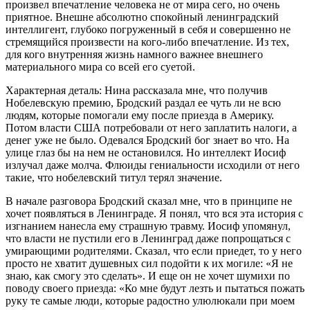
произвел впечатление человека не от мира сего, но очень
приятное. Внешне абсолютно спокойный ленинградский
интеллигент, глубоко погруженный в себя и совершенно не
стремящийся произвести на кого-либо впечатление. Из тех,
для кого внутренняя жизнь намного важнее внешнего
материального мира со всей его суетой.
Характерная деталь: Нина рассказала мне, что получив
Нобелевскую премию, Бродский раздал ее чуть ли не всю
людям, которые помогали ему после приезда в Америку.
Потом власти США потребовали от него заплатить налоги, а
денег уже не было. Одевался Бродский бог знает во что. На
улице глаз бы на нем не остановился. Но интеллект Иосиф
излучал даже молча. Флюиды гениальности исходили от него
такие, что нобелевский титул терял значение.
В начале разговора Бродский сказал мне, что в принципе не
хочет появляться в Ленинграде. Я понял, что вся эта история с
изгнанием нанесла ему страшную травму. Иосиф упомянул,
что власти не пустили его в Ленинград даже попрощаться с
умирающими родителями. Сказал, что если приедет, то у него
просто не хватит душевных сил подойти к их могиле: «Я не
знаю, как смогу это сделать». И еще он не хочет шумихи по
поводу своего приезда: «Ко мне будут лезть и пытаться пожать
руку те самые люди, которые радостно улюлюкали при моем