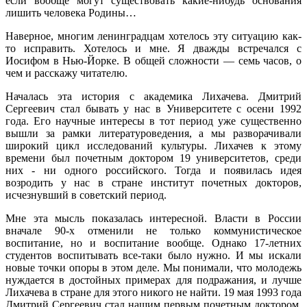
если вообще могут существовать какие-нибудь основания
лишить человека Родины…
Наверное, многим ленинградцам хотелось эту ситуацию как-
то исправить. Хотелось и мне. Я дважды встречался с
Иосифом в Нью-Йорке. В общей сложности — семь часов, о
чем и расскажу читателю.
Началась эта история с академика Лихачева. Дмитрий
Сергеевич стал бывать у нас в Университете с осени 1992
года. Его научные интересы в тот период уже существенно
вышли за рамки литературоведения, а мы разворачивали
широкий цикл исследований культуры. Лихачев к этому
времени был почетным доктором 19 университетов, среди
них - ни одного российского. Тогда и появилась идея
возродить у нас в стране институт почетных докторов,
исчезнувший в советский период.
Мне эта мысль показалась интересной. Власти в России
вначале 90-х отменили не только коммунистическое
воспитание, но и воспитание вообще. Однако 17-летних
студентов воспитывать все-таки было нужно. И мы искали
новые точки опоры в этом деле. Мы понимали, что молодежь
нуждается в достойных примерах для подражания, и лучше
Лихачева в стране для этого никого не найти. 19 мая 1993 года
Дмитрий Сергеевич стал нашим первым почетным доктором.