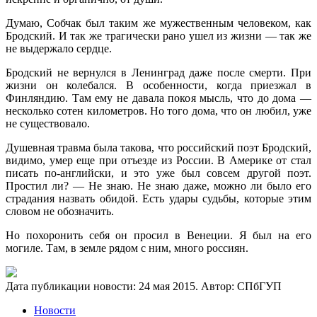
Думаю, Собчак был таким же мужественным человеком, как
Бродский. И так же трагически рано ушел из жизни — так же
не выдержало сердце.
Бродский не вернулся в Ленинград даже после смерти. При
жизни он колебался. В особенности, когда приезжал в
Финляндию. Там ему не давала покоя мысль, что до дома —
несколько сотен километров. Но того дома, что он любил, уже
не существовало.
Душевная травма была такова, что российский поэт Бродский,
видимо, умер еще при отъезде из России. В Америке от стал
писать по-английски, и это уже был совсем другой поэт.
Простил ли? — Не знаю. Не знаю даже, можно ли было его
страдания назвать обидой. Есть удары судьбы, которые этим
словом не обозначить.
Но похоронить себя он просил в Венеции. Я был на его
могиле. Там, в земле рядом с ним, много россиян.
Дата публикации новости:
24 мая 2015
. Автор:
СПбГУП
Новости