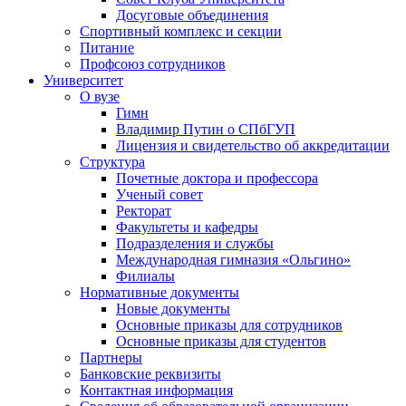
Досуговые объединения
Спортивный комплекс и секции
Питание
Профсоюз сотрудников
Университет
О вузе
Гимн
Владимир Путин о СПбГУП
Лицензия и свидетельство об аккредитации
Структура
Почетные доктора и профессора
Ученый совет
Ректорат
Факультеты и кафедры
Подразделения и службы
Международная гимназия «Ольгино»
Филиалы
Нормативные документы
Новые документы
Основные приказы для сотрудников
Основные приказы для студентов
Партнеры
Банковские реквизиты
Контактная информация