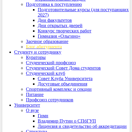
Подготовка к поступлению
Подготовительные курсы (для поступающих
2027)
Дни факультетов
Дни открытых дверей
Конкурс творческих работ
Гимназия «Ольгино»
Заочное образование
Блог абитуриента
Студенту и сотруднику
Кураторы
Студенческий профсоюз
Студенческий Совет Дома студентов
Студенческий клуб
Совет Клуба Университета
Досуговые объединения
Спортивный комплекс и секции
Питание
Профсоюз сотрудников
Университет
О вузе
Гимн
Владимир Путин о СПбГУП
Лицензия и свидетельство об аккредитации
Структура