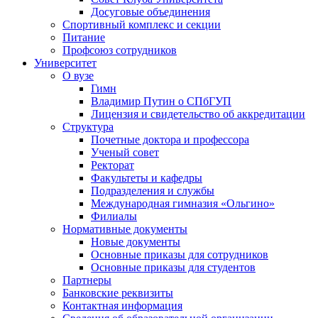
Досуговые объединения
Спортивный комплекс и секции
Питание
Профсоюз сотрудников
Университет
О вузе
Гимн
Владимир Путин о СПбГУП
Лицензия и свидетельство об аккредитации
Структура
Почетные доктора и профессора
Ученый совет
Ректорат
Факультеты и кафедры
Подразделения и службы
Международная гимназия «Ольгино»
Филиалы
Нормативные документы
Новые документы
Основные приказы для сотрудников
Основные приказы для студентов
Партнеры
Банковские реквизиты
Контактная информация