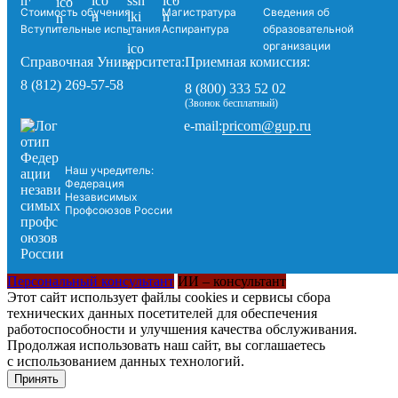
Стоимость обучения
Магистратура
Сведения об
Вступительные испытания
Аспирантура
образовательной
организации
Справочная Университета:
Приемная комиссия:
8 (812) 269-57-58
8 (800) 333 52 02
(Звонок бесплатный)
pricom@gup.ru
e-mail:
Наш учредитель:
Федерация
Независимых
Профсоюзов России
Персональный консультант
ИИ – консультант
Этот сайт использует файлы cookies и сервисы сбора
технических данных посетителей для обеспечения
работоспособности и улучшения качества обслуживания.
Продолжая использовать наш сайт, вы соглашаетесь
с использованием данных технологий.
Принять