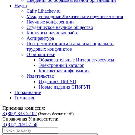
Сведения об образовательной организации
Наука
Сайт Lihachev.ru
Международные Лихачевские научные чтения
Научные конференции
Студенческое научное общество
Конкурсы научных работ
Аспирантура
Центр мониторинга и анализа социально-
трудовых конфликтов
О библиотеке
Образовательные Интернет-ресурсы
Электронный каталог
Контактная информация
Издательство
Издания СПбГУП
Новые издания СПбГУП
Проживание
Гимназия
Приемная комиссия:
8 (800) 333 52 02
(Звонок бесплатный)
Справочная Университета:
8 (812) 269-57-58