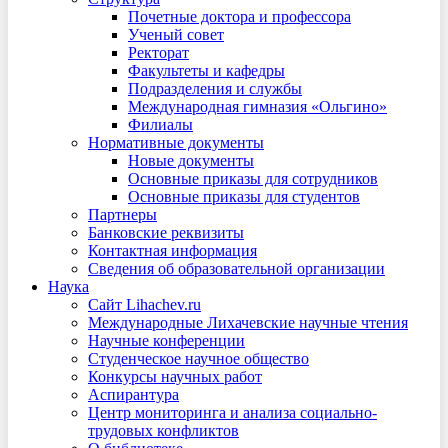
Почетные доктора и профессора
Ученый совет
Ректорат
Факультеты и кафедры
Подразделения и службы
Международная гимназия «Ольгино»
Филиалы
Нормативные документы
Новые документы
Основные приказы для сотрудников
Основные приказы для студентов
Партнеры
Банковские реквизиты
Контактная информация
Сведения об образовательной организации
Наука
Сайт Lihachev.ru
Международные Лихачевские научные чтения
Научные конференции
Студенческое научное общество
Конкурсы научных работ
Аспирантура
Центр мониторинга и анализа социально-
трудовых конфликтов