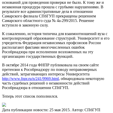
оснований для проведения проверки не было. К тому же и
незаконная процедура прошла с грубыми нарушениями. В
результате все административные дела в отношении
Самарского филиала СПбГУП прекращены решением
Самарского областного суда № 4а-299/2015. Решение
вступило в законную силу.
К сожалению, история типична для взаимоотношений вуза с
контролирующей образование структурой. Университет и его
учредитель Федерация независимых профсоюзов России
располагают фактами многочисленных ошибок
Рособрнадзора при исполнении возложенных на эту
организацию государственных функций.
В октябре 2014 года ФНПР публиковала на своем сайте
претензии к Рособрнадзору по поводу неправомерных
действий, затрагивающих интересы Университета
http://www.fnpr.ru/n/241/9969.html
, обнародовала некоторую
часть судебных решений о незаконности действий
Рособрнадзора в отношении СПбГУП.
Теперь этот список пополнился.
Дата публикации новости:
25 мая 2015
. Автор:
СПбГУП