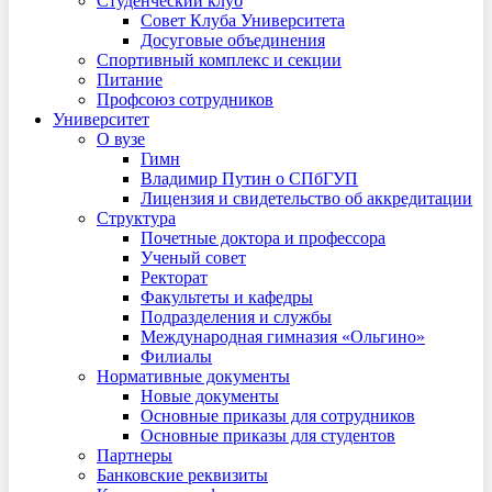
Студенческий клуб
Совет Клуба Университета
Досуговые объединения
Спортивный комплекс и секции
Питание
Профсоюз сотрудников
Университет
О вузе
Гимн
Владимир Путин о СПбГУП
Лицензия и свидетельство об аккредитации
Структура
Почетные доктора и профессора
Ученый совет
Ректорат
Факультеты и кафедры
Подразделения и службы
Международная гимназия «Ольгино»
Филиалы
Нормативные документы
Новые документы
Основные приказы для сотрудников
Основные приказы для студентов
Партнеры
Банковские реквизиты