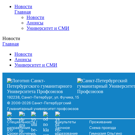
Новости
Главная
Новости
Анонсы
Университет и СМИ
Новости
Главная
Новости
Анонсы
Университет и СМИ
192238, Санкт-Петербург, ул. Фучика, 15
© 2006–2026 Санкт-Петербургский
Гуманитарный университет профсоюзов
Специальности /
Факультеты
Проживание
направления
Заочное
Схема проезда
Сроки обучения
образование
Гимназия Ольгино