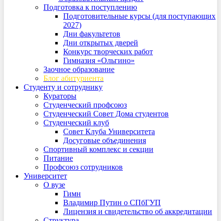
Подготовка к поступлению
Подготовительные курсы (для поступающих
2027)
Дни факультетов
Дни открытых дверей
Конкурс творческих работ
Гимназия «Ольгино»
Заочное образование
Блог абитуриента
Студенту и сотруднику
Кураторы
Студенческий профсоюз
Студенческий Совет Дома студентов
Студенческий клуб
Совет Клуба Университета
Досуговые объединения
Спортивный комплекс и секции
Питание
Профсоюз сотрудников
Университет
О вузе
Гимн
Владимир Путин о СПбГУП
Лицензия и свидетельство об аккредитации
Структура