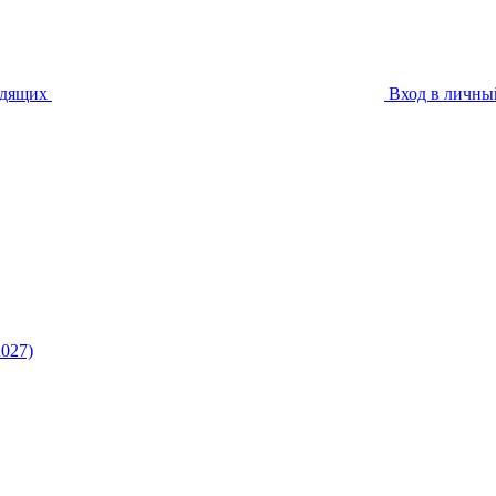
идящих
Вход в личны
027)