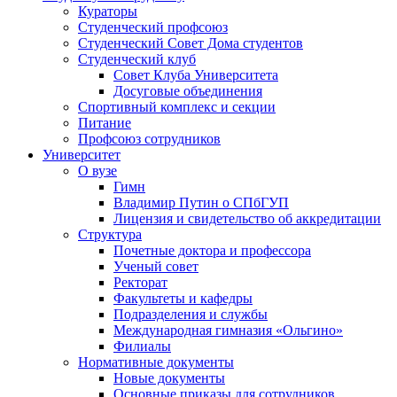
Кураторы
Студенческий профсоюз
Студенческий Совет Дома студентов
Студенческий клуб
Совет Клуба Университета
Досуговые объединения
Спортивный комплекс и секции
Питание
Профсоюз сотрудников
Университет
О вузе
Гимн
Владимир Путин о СПбГУП
Лицензия и свидетельство об аккредитации
Структура
Почетные доктора и профессора
Ученый совет
Ректорат
Факультеты и кафедры
Подразделения и службы
Международная гимназия «Ольгино»
Филиалы
Нормативные документы
Новые документы
Основные приказы для сотрудников