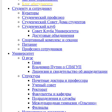
Блог абитуриента
Студенту и сотруднику
Кураторы
Студенческий профсоюз
Студенческий Совет Дома студентов
Студенческий клуб
Совет Клуба Университета
Досуговые объединения
Спортивный комплекс и секции
Питание
Профсоюз сотрудников
Университет
О вузе
Гимн
Владимир Путин о СПбГУП
Лицензия и свидетельство об аккредитации
Структура
Почетные доктора и профессора
Ученый совет
Ректорат
Факультеты и кафедры
Подразделения и службы
Международная гимназия «Ольгино»
Филиалы
Нормативные документы