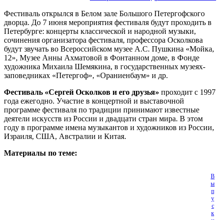
Фестиваль открылся в Белом зале Большого Петергофского
дворца. До 7 июня мероприятия фестиваля будут проходить в
Петербурге: концерты классической и народной музыки,
сочинения организатора фестиваля, профессора Осколкова
будут звучать во Всероссийском музее А.С. Пушкина «Мойка,
12», Музее Анны Ахматовой в Фонтанном доме, в Фонде
художника Михаила Шемякина, в государственных музеях-
заповедниках «Петергоф», «Ораниенбаум» и др.
Фестиваль «Сергей Осколков и его друзья»
проходит с 1997
года ежегодно. Участие в концертной и выставочной
программе фестиваля по традиции принимают известные
деятели искусств из России и двадцати стран мира. В этом
году в программе имена музыкантов и художников из России,
Израиля, США, Австралии и Китая.
Материалы по теме:
В
ы
п
у
с
к