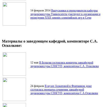
14 февраля 2014
Выпускники и преподаватели кафедры
звукорежиссуры Университета участвуют в организации и
проведении XXII зимних олимпийских игр в Сочи
Материалы о заведующем кафедрой, композиторе С.А.
Осколкове:
12 мая
В Бельгии состоялись концерты завкафедрой
звукорежиссуры СПбГУП, композитора С.А. Осколкова
24 февраля
В музее Ахматовой в Фонтанном доме
состоялась премьера сочинения завкафедрой
звукорежиссуры СПбГУП, композитора С.А.Осколкова