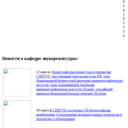
в
е
р
с
и
т
е
т
е
Новости о кафедре звукорежиссуры:
12 апреля
Доцент кафедры режиссуры мультимедиа
СПбГУП, Заслуженный деятель искусств РФ, член
Национальной французской академии кинематографических
искусств, член Американской Академии
кинематографических искусств «Оскар», российский
аниматор Константин Бронзит отмечает 50-летие
28 марта
В СПбГУП состоялась VII Всероссийская
конференция «Современные аудиовизуальные технологии в
творчестве и образовании»