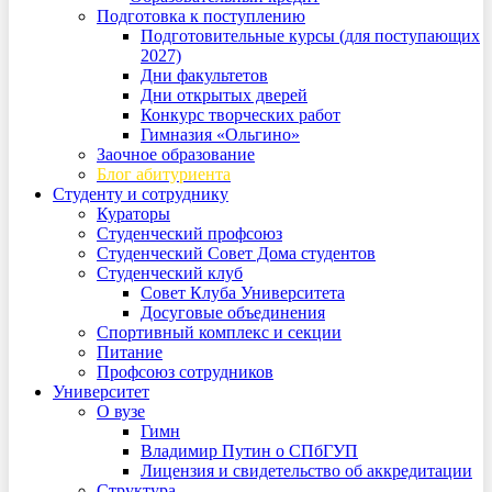
Подготовка к поступлению
Подготовительные курсы (для поступающих
2027)
Дни факультетов
Дни открытых дверей
Конкурс творческих работ
Гимназия «Ольгино»
Заочное образование
Блог абитуриента
Студенту и сотруднику
Кураторы
Студенческий профсоюз
Студенческий Совет Дома студентов
Студенческий клуб
Совет Клуба Университета
Досуговые объединения
Спортивный комплекс и секции
Питание
Профсоюз сотрудников
Университет
О вузе
Гимн
Владимир Путин о СПбГУП
Лицензия и свидетельство об аккредитации
Структура