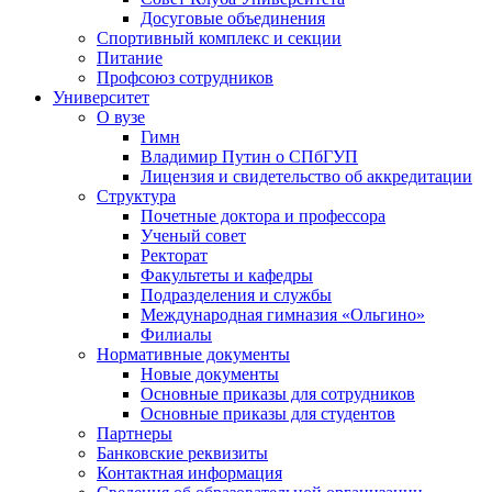
Досуговые объединения
Спортивный комплекс и секции
Питание
Профсоюз сотрудников
Университет
О вузе
Гимн
Владимир Путин о СПбГУП
Лицензия и свидетельство об аккредитации
Структура
Почетные доктора и профессора
Ученый совет
Ректорат
Факультеты и кафедры
Подразделения и службы
Международная гимназия «Ольгино»
Филиалы
Нормативные документы
Новые документы
Основные приказы для сотрудников
Основные приказы для студентов
Партнеры
Банковские реквизиты
Контактная информация