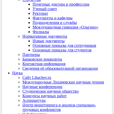
Почетные доктора и профессора
Ученый совет
Ректорат
Факультеты и кафедры
Подразделения и службы
Международная гимназия «Ольгино»
Филиалы
Нормативные документы
Новые документы
Основные приказы для сотрудников
Основные приказы для студентов
Партнеры
Банковские реквизиты
Контактная информация
Сведения об образовательной организации
Наука
Сайт Lihachev.ru
Международные Лихачевские научные чтения
Научные конференции
Студенческое научное общество
Конкурсы научных работ
Аспирантура
Центр мониторинга и анализа социально-
трудовых конфликтов