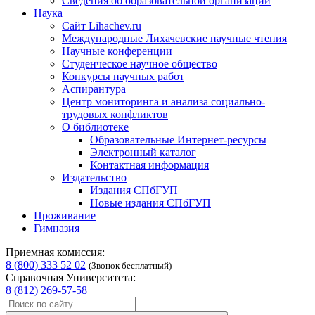
Сведения об образовательной организации
Наука
Сайт Lihachev.ru
Международные Лихачевские научные чтения
Научные конференции
Студенческое научное общество
Конкурсы научных работ
Аспирантура
Центр мониторинга и анализа социально-
трудовых конфликтов
О библиотеке
Образовательные Интернет-ресурсы
Электронный каталог
Контактная информация
Издательство
Издания СПбГУП
Новые издания СПбГУП
Проживание
Гимназия
Приемная комиссия:
8 (800) 333 52 02
(Звонок бесплатный)
Справочная Университета:
8 (812) 269-57-58