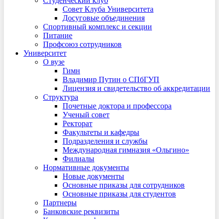
Студенческий клуб
Совет Клуба Университета
Досуговые объединения
Спортивный комплекс и секции
Питание
Профсоюз сотрудников
Университет
О вузе
Гимн
Владимир Путин о СПбГУП
Лицензия и свидетельство об аккредитации
Структура
Почетные доктора и профессора
Ученый совет
Ректорат
Факультеты и кафедры
Подразделения и службы
Международная гимназия «Ольгино»
Филиалы
Нормативные документы
Новые документы
Основные приказы для сотрудников
Основные приказы для студентов
Партнеры
Банковские реквизиты