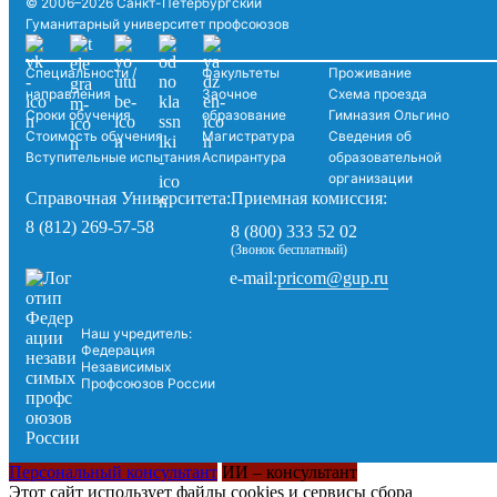
© 2006–2026 Санкт-Петербургский
Гуманитарный университет профсоюзов
Специальности /
Факультеты
Проживание
направления
Заочное
Схема проезда
Сроки обучения
образование
Гимназия Ольгино
Стоимость обучения
Магистратура
Сведения об
Вступительные испытания
Аспирантура
образовательной
организации
Справочная Университета:
Приемная комиссия:
8 (812) 269-57-58
8 (800) 333 52 02
(Звонок бесплатный)
pricom@gup.ru
e-mail:
Наш учредитель:
Федерация
Независимых
Профсоюзов России
Персональный консультант
ИИ – консультант
Этот сайт использует файлы cookies и сервисы сбора