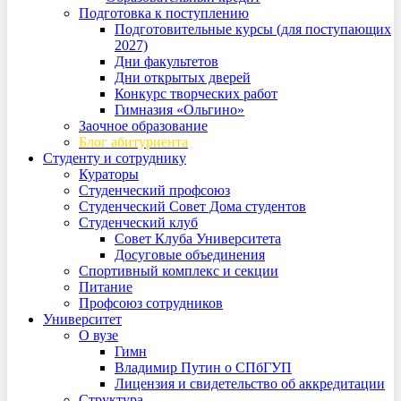
Подготовка к поступлению
Подготовительные курсы (для поступающих
2027)
Дни факультетов
Дни открытых дверей
Конкурс творческих работ
Гимназия «Ольгино»
Заочное образование
Блог абитуриента
Студенту и сотруднику
Кураторы
Студенческий профсоюз
Студенческий Совет Дома студентов
Студенческий клуб
Совет Клуба Университета
Досуговые объединения
Спортивный комплекс и секции
Питание
Профсоюз сотрудников
Университет
О вузе
Гимн
Владимир Путин о СПбГУП
Лицензия и свидетельство об аккредитации
Структура