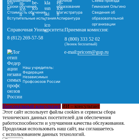
направления
Заочное
Схема проезда
Сроки обучения
образование
Гимназия Ольгино
Стоимость обучения
Магистратура
Сведения об
Вступительные испытания
Аспирантура
образовательной
организации
Справочная Университета:
Приемная комиссия:
8 (812) 269-57-58
8 (800) 333 52 02
(Звонок бесплатный)
pricom@gup.ru
e-mail:
Наш учредитель:
Федерация
Независимых
Профсоюзов России
Персональный консультант
ИИ – консультант
Этот сайт использует файлы cookies и сервисы сбора
технических данных посетителей для обеспечения
работоспособности и улучшения качества обслуживания.
Продолжая использовать наш сайт, вы соглашаетесь
с использованием данных технологий.