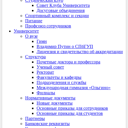
Студенческий клуб
Совет Клуба Университета
Досуговые объединения
Спортивный комплекс и секции
Питание
Профсоюз сотрудников
Университет
О вузе
Гимн
Владимир Путин о СПбГУП
Лицензия и свидетельство об аккредитации
Структура
Почетные доктора и профессора
Ученый совет
Ректорат
Факультеты и кафедры
Подразделения и службы
Международная гимназия «Ольгино»
Филиалы
Нормативные документы
Новые документы
Основные приказы для сотрудников
Основные приказы для студентов
Партнеры
Банковские реквизиты