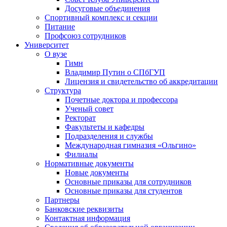
Досуговые объединения
Спортивный комплекс и секции
Питание
Профсоюз сотрудников
Университет
О вузе
Гимн
Владимир Путин о СПбГУП
Лицензия и свидетельство об аккредитации
Структура
Почетные доктора и профессора
Ученый совет
Ректорат
Факультеты и кафедры
Подразделения и службы
Международная гимназия «Ольгино»
Филиалы
Нормативные документы
Новые документы
Основные приказы для сотрудников
Основные приказы для студентов
Партнеры
Банковские реквизиты
Контактная информация