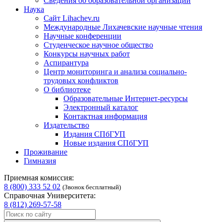
Сведения об образовательной организации
Наука
Сайт Lihachev.ru
Международные Лихачевские научные чтения
Научные конференции
Студенческое научное общество
Конкурсы научных работ
Аспирантура
Центр мониторинга и анализа социально-
трудовых конфликтов
О библиотеке
Образовательные Интернет-ресурсы
Электронный каталог
Контактная информация
Издательство
Издания СПбГУП
Новые издания СПбГУП
Проживание
Гимназия
Приемная комиссия:
8 (800) 333 52 02
(Звонок бесплатный)
Справочная Университета:
8 (812) 269-57-58