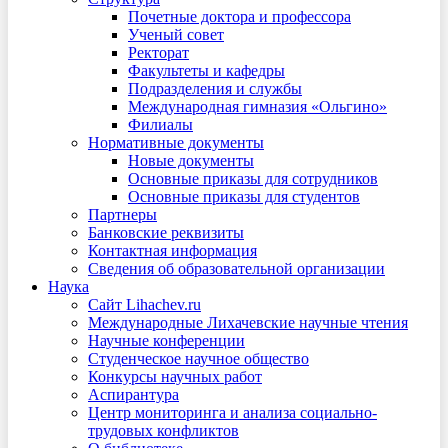
Почетные доктора и профессора
Ученый совет
Ректорат
Факультеты и кафедры
Подразделения и службы
Международная гимназия «Ольгино»
Филиалы
Нормативные документы
Новые документы
Основные приказы для сотрудников
Основные приказы для студентов
Партнеры
Банковские реквизиты
Контактная информация
Сведения об образовательной организации
Наука
Сайт Lihachev.ru
Международные Лихачевские научные чтения
Научные конференции
Студенческое научное общество
Конкурсы научных работ
Аспирантура
Центр мониторинга и анализа социально-
трудовых конфликтов