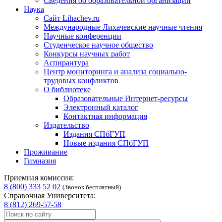
Сведения об образовательной организации
Наука
Сайт Lihachev.ru
Международные Лихачевские научные чтения
Научные конференции
Студенческое научное общество
Конкурсы научных работ
Аспирантура
Центр мониторинга и анализа социально-
трудовых конфликтов
О библиотеке
Образовательные Интернет-ресурсы
Электронный каталог
Контактная информация
Издательство
Издания СПбГУП
Новые издания СПбГУП
Проживание
Гимназия
Приемная комиссия:
8 (800) 333 52 02
(Звонок бесплатный)
Справочная Университета:
8 (812) 269-57-58