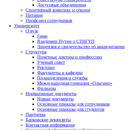
Досуговые объединения
Спортивный комплекс и секции
Питание
Профсоюз сотрудников
Университет
О вузе
Гимн
Владимир Путин о СПбГУП
Лицензия и свидетельство об аккредитации
Структура
Почетные доктора и профессора
Ученый совет
Ректорат
Факультеты и кафедры
Подразделения и службы
Международная гимназия «Ольгино»
Филиалы
Нормативные документы
Новые документы
Основные приказы для сотрудников
Основные приказы для студентов
Партнеры
Банковские реквизиты
Контактная информация