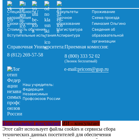
Специальности /
Факультеты
Проживание
направления
Заочное
Схема проезда
Сроки обучения
образование
Гимназия Ольгино
Стоимость обучения
Магистратура
Сведения об
Вступительные испытания
Аспирантура
образовательной
организации
Справочная Университета:
Приемная комиссия:
8 (812) 269-57-58
8 (800) 333 52 02
(Звонок бесплатный)
pricom@gup.ru
e-mail:
Наш учредитель:
Федерация
Независимых
Профсоюзов России
Персональный консультант
ИИ – консультант
Этот сайт использует файлы cookies и сервисы сбора
технических данных посетителей для обеспечения