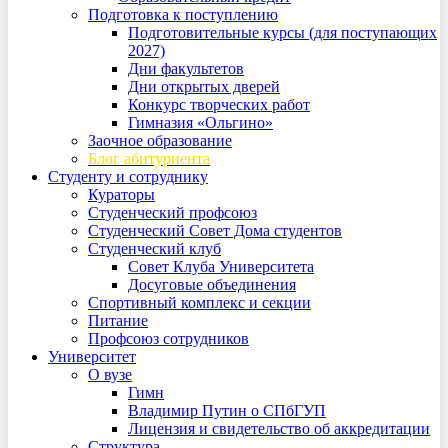
Подготовка к поступлению
Подготовительные курсы (для поступающих
2027)
Дни факультетов
Дни открытых дверей
Конкурс творческих работ
Гимназия «Ольгино»
Заочное образование
Блог абитуриента
Студенту и сотруднику
Кураторы
Студенческий профсоюз
Студенческий Совет Дома студентов
Студенческий клуб
Совет Клуба Университета
Досуговые объединения
Спортивный комплекс и секции
Питание
Профсоюз сотрудников
Университет
О вузе
Гимн
Владимир Путин о СПбГУП
Лицензия и свидетельство об аккредитации
Структура