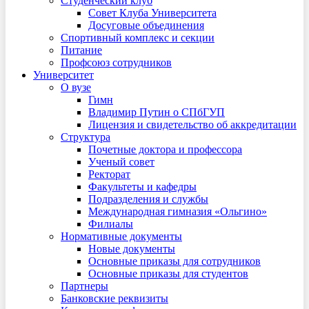
Студенческий клуб
Совет Клуба Университета
Досуговые объединения
Спортивный комплекс и секции
Питание
Профсоюз сотрудников
Университет
О вузе
Гимн
Владимир Путин о СПбГУП
Лицензия и свидетельство об аккредитации
Структура
Почетные доктора и профессора
Ученый совет
Ректорат
Факультеты и кафедры
Подразделения и службы
Международная гимназия «Ольгино»
Филиалы
Нормативные документы
Новые документы
Основные приказы для сотрудников
Основные приказы для студентов
Партнеры
Банковские реквизиты