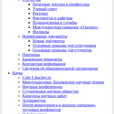
Почетные доктора и профессора
Ученый совет
Ректорат
Факультеты и кафедры
Подразделения и службы
Международная гимназия «Ольгино»
Филиалы
Нормативные документы
Новые документы
Основные приказы для сотрудников
Основные приказы для студентов
Партнеры
Банковские реквизиты
Контактная информация
Сведения об образовательной организации
Наука
Сайт Lihachev.ru
Международные Лихачевские научные чтения
Научные конференции
Студенческое научное общество
Конкурсы научных работ
Аспирантура
Центр мониторинга и анализа социально-
трудовых конфликтов