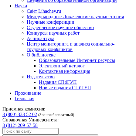
Сведения об образовательной организации
Наука
Сайт Lihachev.ru
Международные Лихачевские научные чтения
Научные конференции
Студенческое научное общество
Конкурсы научных работ
Аспирантура
Центр мониторинга и анализа социально-
трудовых конфликтов
О библиотеке
Образовательные Интернет-ресурсы
Электронный каталог
Контактная информация
Издательство
Издания СПбГУП
Новые издания СПбГУП
Проживание
Гимназия
Приемная комиссия:
8 (800) 333 52 02
(Звонок бесплатный)
Справочная Университета:
8 (812) 269-57-58