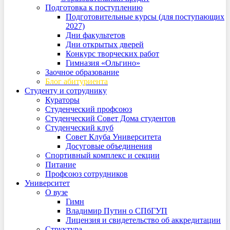
Подготовка к поступлению
Подготовительные курсы (для поступающих
2027)
Дни факультетов
Дни открытых дверей
Конкурс творческих работ
Гимназия «Ольгино»
Заочное образование
Блог абитуриента
Студенту и сотруднику
Кураторы
Студенческий профсоюз
Студенческий Совет Дома студентов
Студенческий клуб
Совет Клуба Университета
Досуговые объединения
Спортивный комплекс и секции
Питание
Профсоюз сотрудников
Университет
О вузе
Гимн
Владимир Путин о СПбГУП
Лицензия и свидетельство об аккредитации
Структура