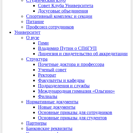
Студенческий клуб
Совет Клуба Университета
Досуговые объединения
Спортивный комплекс и секции
Питание
Профсоюз сотрудников
Университет
О вузе
Гимн
Владимир Путин о СПбГУП
Лицензия и свидетельство об аккредитации
Структура
Почетные доктора и профессора
Ученый совет
Ректорат
Факультеты и кафедры
Подразделения и службы
Международная гимназия «Ольгино»
Филиалы
Нормативные документы
Новые документы
Основные приказы для сотрудников
Основные приказы для студентов
Партнеры
Банковские реквизиты