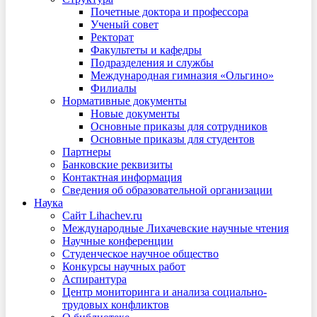
Почетные доктора и профессора
Ученый совет
Ректорат
Факультеты и кафедры
Подразделения и службы
Международная гимназия «Ольгино»
Филиалы
Нормативные документы
Новые документы
Основные приказы для сотрудников
Основные приказы для студентов
Партнеры
Банковские реквизиты
Контактная информация
Сведения об образовательной организации
Наука
Сайт Lihachev.ru
Международные Лихачевские научные чтения
Научные конференции
Студенческое научное общество
Конкурсы научных работ
Аспирантура
Центр мониторинга и анализа социально-
трудовых конфликтов