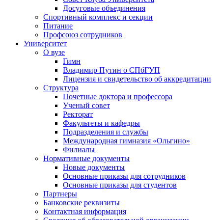
Досуговые объединения
Спортивный комплекс и секции
Питание
Профсоюз сотрудников
Университет
О вузе
Гимн
Владимир Путин о СПбГУП
Лицензия и свидетельство об аккредитации
Структура
Почетные доктора и профессора
Ученый совет
Ректорат
Факультеты и кафедры
Подразделения и службы
Международная гимназия «Ольгино»
Филиалы
Нормативные документы
Новые документы
Основные приказы для сотрудников
Основные приказы для студентов
Партнеры
Банковские реквизиты
Контактная информация