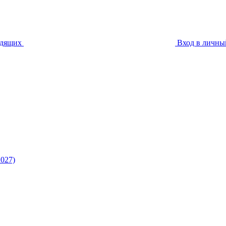
идящих
Вход в личны
027)