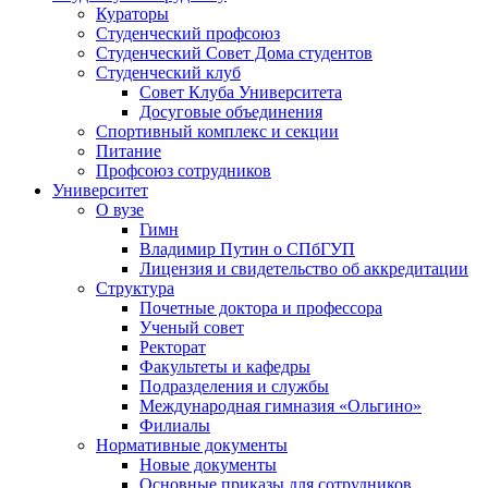
Кураторы
Студенческий профсоюз
Студенческий Совет Дома студентов
Студенческий клуб
Совет Клуба Университета
Досуговые объединения
Спортивный комплекс и секции
Питание
Профсоюз сотрудников
Университет
О вузе
Гимн
Владимир Путин о СПбГУП
Лицензия и свидетельство об аккредитации
Структура
Почетные доктора и профессора
Ученый совет
Ректорат
Факультеты и кафедры
Подразделения и службы
Международная гимназия «Ольгино»
Филиалы
Нормативные документы
Новые документы
Основные приказы для сотрудников