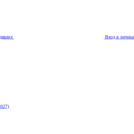
идящих
Вход в личны
027)