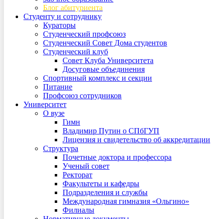
Блог абитуриента
Студенту и сотруднику
Кураторы
Студенческий профсоюз
Студенческий Совет Дома студентов
Студенческий клуб
Совет Клуба Университета
Досуговые объединения
Спортивный комплекс и секции
Питание
Профсоюз сотрудников
Университет
О вузе
Гимн
Владимир Путин о СПбГУП
Лицензия и свидетельство об аккредитации
Структура
Почетные доктора и профессора
Ученый совет
Ректорат
Факультеты и кафедры
Подразделения и службы
Международная гимназия «Ольгино»
Филиалы
Нормативные документы