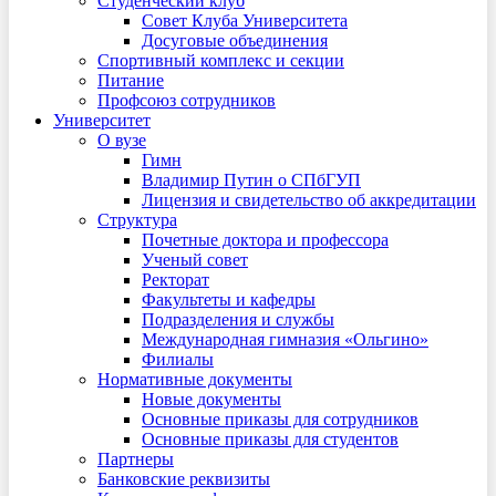
Студенческий клуб
Совет Клуба Университета
Досуговые объединения
Спортивный комплекс и секции
Питание
Профсоюз сотрудников
Университет
О вузе
Гимн
Владимир Путин о СПбГУП
Лицензия и свидетельство об аккредитации
Структура
Почетные доктора и профессора
Ученый совет
Ректорат
Факультеты и кафедры
Подразделения и службы
Международная гимназия «Ольгино»
Филиалы
Нормативные документы
Новые документы
Основные приказы для сотрудников
Основные приказы для студентов
Партнеры
Банковские реквизиты