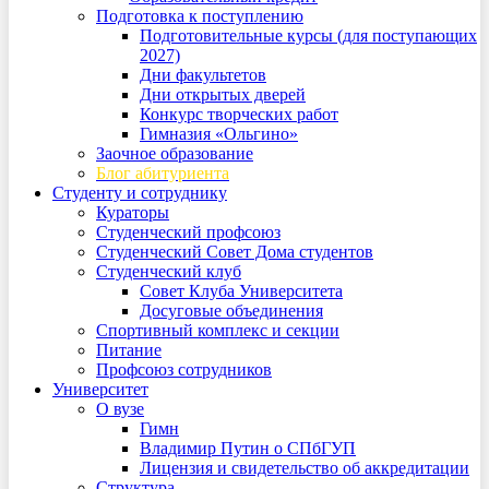
Подготовка к поступлению
Подготовительные курсы (для поступающих
2027)
Дни факультетов
Дни открытых дверей
Конкурс творческих работ
Гимназия «Ольгино»
Заочное образование
Блог абитуриента
Студенту и сотруднику
Кураторы
Студенческий профсоюз
Студенческий Совет Дома студентов
Студенческий клуб
Совет Клуба Университета
Досуговые объединения
Спортивный комплекс и секции
Питание
Профсоюз сотрудников
Университет
О вузе
Гимн
Владимир Путин о СПбГУП
Лицензия и свидетельство об аккредитации
Структура