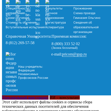
Специальности /
Факультеты
Проживание
направления
Заочное
Схема проезда
Сроки обучения
образование
Гимназия Ольгино
Стоимость обучения
Магистратура
Сведения об
Вступительные испытания
Аспирантура
образовательной
организации
Справочная Университета:
Приемная комиссия:
8 (812) 269-57-58
8 (800) 333 52 02
(Звонок бесплатный)
pricom@gup.ru
e-mail:
Наш учредитель:
Федерация
Независимых
Профсоюзов России
Персональный консультант
ИИ – консультант
Этот сайт использует файлы cookies и сервисы сбора
технических данных посетителей для обеспечения
работоспособности и улучшения качества обслуживания.