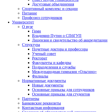
Досуговые объединения
Спортивный комплекс и секции
Питание
Профсоюз сотрудников
Университет
О вузе
Гимн
Владимир Путин о СПбГУП
Лицензия и свидетельство об аккредитации
Структура
Почетные доктора и профессора
Ученый совет
Ректорат
Факультеты и кафедры
Подразделения и службы
Международная гимназия «Ольгино»
Филиалы
Нормативные документы
Новые документы
Основные приказы для сотрудников
Основные приказы для студентов
Партнеры
Банковские реквизиты
Контактная информация