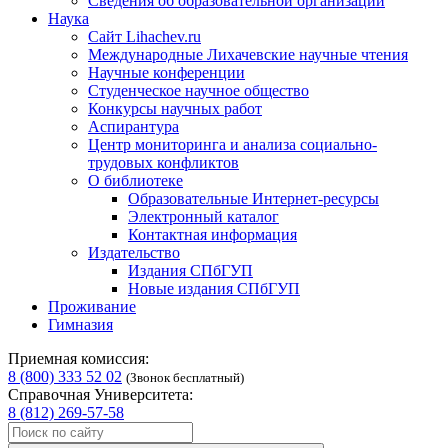
Сведения об образовательной организации
Наука
Сайт Lihachev.ru
Международные Лихачевские научные чтения
Научные конференции
Студенческое научное общество
Конкурсы научных работ
Аспирантура
Центр мониторинга и анализа социально-
трудовых конфликтов
О библиотеке
Образовательные Интернет-ресурсы
Электронный каталог
Контактная информация
Издательство
Издания СПбГУП
Новые издания СПбГУП
Проживание
Гимназия
Приемная комиссия:
8 (800) 333 52 02
(Звонок бесплатный)
Справочная Университета:
8 (812) 269-57-58