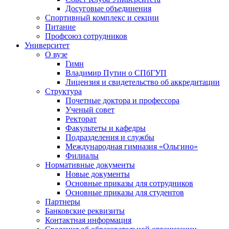
Досуговые объединения
Спортивный комплекс и секции
Питание
Профсоюз сотрудников
Университет
О вузе
Гимн
Владимир Путин о СПбГУП
Лицензия и свидетельство об аккредитации
Структура
Почетные доктора и профессора
Ученый совет
Ректорат
Факультеты и кафедры
Подразделения и службы
Международная гимназия «Ольгино»
Филиалы
Нормативные документы
Новые документы
Основные приказы для сотрудников
Основные приказы для студентов
Партнеры
Банковские реквизиты
Контактная информация