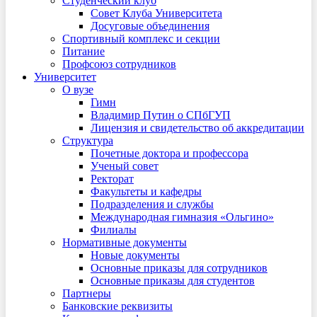
Студенческий клуб
Совет Клуба Университета
Досуговые объединения
Спортивный комплекс и секции
Питание
Профсоюз сотрудников
Университет
О вузе
Гимн
Владимир Путин о СПбГУП
Лицензия и свидетельство об аккредитации
Структура
Почетные доктора и профессора
Ученый совет
Ректорат
Факультеты и кафедры
Подразделения и службы
Международная гимназия «Ольгино»
Филиалы
Нормативные документы
Новые документы
Основные приказы для сотрудников
Основные приказы для студентов
Партнеры
Банковские реквизиты