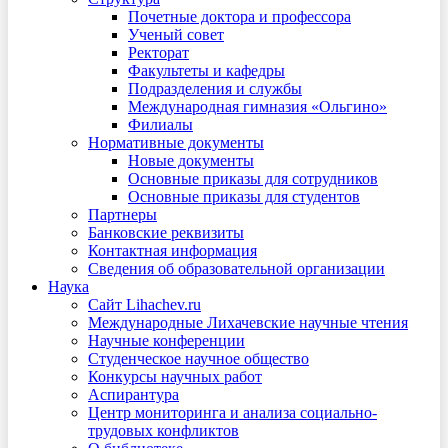
Почетные доктора и профессора
Ученый совет
Ректорат
Факультеты и кафедры
Подразделения и службы
Международная гимназия «Ольгино»
Филиалы
Нормативные документы
Новые документы
Основные приказы для сотрудников
Основные приказы для студентов
Партнеры
Банковские реквизиты
Контактная информация
Сведения об образовательной организации
Наука
Сайт Lihachev.ru
Международные Лихачевские научные чтения
Научные конференции
Студенческое научное общество
Конкурсы научных работ
Аспирантура
Центр мониторинга и анализа социально-
трудовых конфликтов