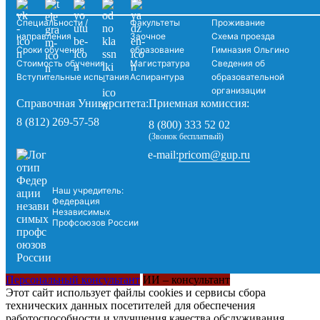
Специальности /
Факультеты
Проживание
направления
Заочное
Схема проезда
Сроки обучения
образование
Гимназия Ольгино
Стоимость обучения
Магистратура
Сведения об
Вступительные испытания
Аспирантура
образовательной
организации
Справочная Университета:
Приемная комиссия:
8 (812) 269-57-58
8 (800) 333 52 02
(Звонок бесплатный)
pricom@gup.ru
e-mail:
Наш учредитель:
Федерация
Независимых
Профсоюзов России
Персональный консультант
ИИ – консультант
Этот сайт использует файлы cookies и сервисы сбора
технических данных посетителей для обеспечения
работоспособности и улучшения качества обслуживания.