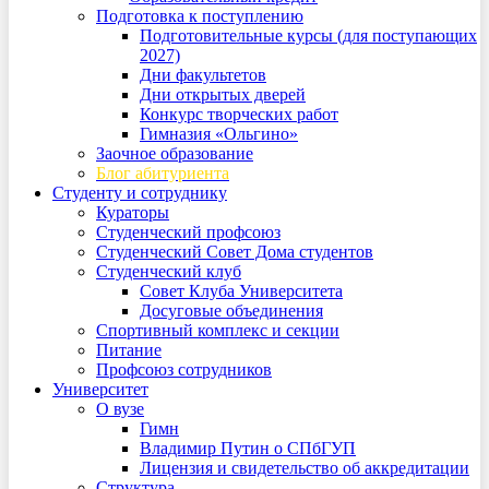
Подготовка к поступлению
Подготовительные курсы (для поступающих
2027)
Дни факультетов
Дни открытых дверей
Конкурс творческих работ
Гимназия «Ольгино»
Заочное образование
Блог абитуриента
Студенту и сотруднику
Кураторы
Студенческий профсоюз
Студенческий Совет Дома студентов
Студенческий клуб
Совет Клуба Университета
Досуговые объединения
Спортивный комплекс и секции
Питание
Профсоюз сотрудников
Университет
О вузе
Гимн
Владимир Путин о СПбГУП
Лицензия и свидетельство об аккредитации
Структура