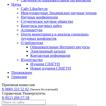
Сведения об образовательной организации
Наука
Сайт Lihachev.ru
Международные Лихачевские научные чтения
Научные конференции
Студенческое научное общество
Конкурсы научных работ
Аспирантура
Центр мониторинга и анализа социально-
трудовых конфликтов
О библиотеке
Образовательные Интернет-ресурсы
Электронный каталог
Контактная информация
Издательство
Издания СПбГУП
Новые издания СПбГУП
Проживание
Гимназия
Приемная комиссия:
8 (800) 333 52 02
(Звонок бесплатный)
Справочная Университета:
8 (812) 269-57-58