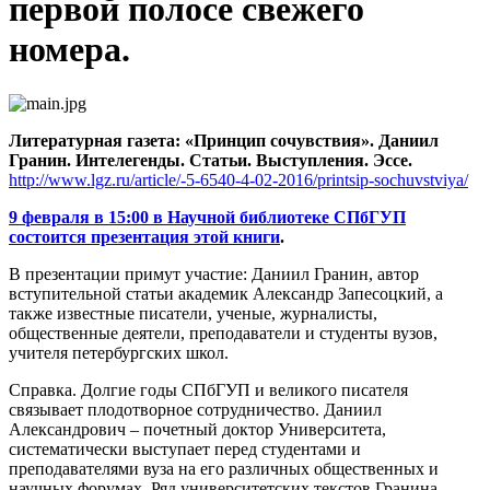
первой полосе свежего
номера.
Литературная газета: «Принцип сочувствия». Даниил
Гранин. Интелегенды. Статьи. Выступления. Эссе.
http://www.lgz.ru/article/-5-6540-4-02-2016/printsip-sochuvstviya/
9 февраля в 15:00 в Научной библиотеке СПбГУП
состоится презентация этой книги
.
В презентации примут участие: Даниил Гранин, автор
вступительной статьи академик Александр Запесоцкий, а
также известные писатели, ученые, журналисты,
общественные деятели, преподаватели и студенты вузов,
учителя петербургских школ.
Справка. Долгие годы СПбГУП и великого писателя
связывает плодотворное сотрудничество. Даниил
Александрович – почетный доктор Университета,
систематически выступает перед студентами и
преподавателями вуза на его различных общественных и
научных форумах. Ряд университетских текстов Гранина