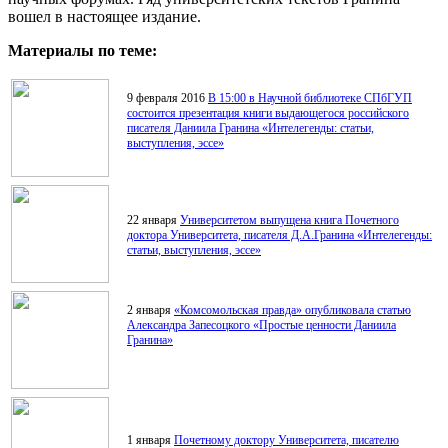
вошел в настоящее издание.
Материалы по теме:
9 февраля 2016
В 15:00 в Научной библиотеке СПбГУП
состоится презентация книги выдающегося российского
писателя Даниила Гранина «Интелегенды: статьи,
выступления, эссе»
22 января
Университетом выпущена книга Почетного
доктора Университета, писателя Д.А.Гранина «Интелегенды:
статьи, выступления, эссе»
2 января
«Комсомольская правда» опубликовала статью
Александра Запесоцкого «Простые ценности Даниила
Гранина»
1 января
Почетному доктору Университета, писателю