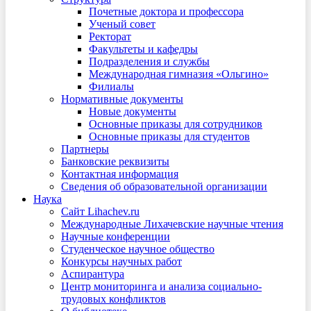
Почетные доктора и профессора
Ученый совет
Ректорат
Факультеты и кафедры
Подразделения и службы
Международная гимназия «Ольгино»
Филиалы
Нормативные документы
Новые документы
Основные приказы для сотрудников
Основные приказы для студентов
Партнеры
Банковские реквизиты
Контактная информация
Сведения об образовательной организации
Наука
Сайт Lihachev.ru
Международные Лихачевские научные чтения
Научные конференции
Студенческое научное общество
Конкурсы научных работ
Аспирантура
Центр мониторинга и анализа социально-
трудовых конфликтов