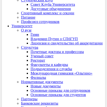
Студенческий клуб
Совет Клуба Университета
Досуговые объединения
Спортивный комплекс и секции
Питание
Профсоюз сотрудников
Университет
О вузе
Гимн
Владимир Путин о СПбГУП
Лицензия и свидетельство об аккредитации
Структура
Почетные доктора и профессора
Ученый совет
Ректорат
Факультеты и кафедры
Подразделения и службы
Международная гимназия «Ольгино»
Филиалы
Нормативные документы
Новые документы
Основные приказы для сотрудников
Основные приказы для студентов
Партнеры
Банковские реквизиты