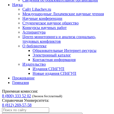
Сведения об образовательной организации
Наука
Сайт Lihachev.ru
Международные Лихачевские научные чтения
Научные конференции
Студенческое научное общество
Конкурсы научных работ
Аспирантура
Центр мониторинга и анализа социально-
трудовых конфликтов
О библиотеке
Образовательные Интернет-ресурсы
Электронный каталог
Контактная информация
Издательство
Издания СПбГУП
Новые издания СПбГУП
Проживание
Гимназия
Приемная комиссия:
8 (800) 333 52 02
(Звонок бесплатный)
Справочная Университета:
8 (812) 269-57-58