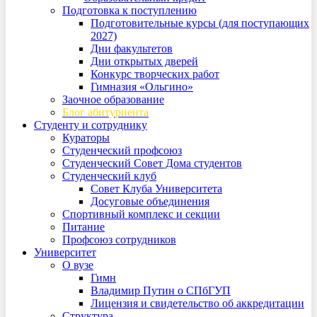
Подготовка к поступлению
Подготовительные курсы (для поступающих
2027)
Дни факультетов
Дни открытых дверей
Конкурс творческих работ
Гимназия «Ольгино»
Заочное образование
Блог абитуриента
Студенту и сотруднику
Кураторы
Студенческий профсоюз
Студенческий Совет Дома студентов
Студенческий клуб
Совет Клуба Университета
Досуговые объединения
Спортивный комплекс и секции
Питание
Профсоюз сотрудников
Университет
О вузе
Гимн
Владимир Путин о СПбГУП
Лицензия и свидетельство об аккредитации
Структура