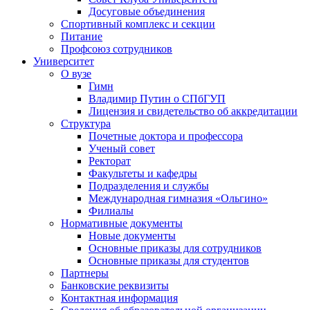
Досуговые объединения
Спортивный комплекс и секции
Питание
Профсоюз сотрудников
Университет
О вузе
Гимн
Владимир Путин о СПбГУП
Лицензия и свидетельство об аккредитации
Структура
Почетные доктора и профессора
Ученый совет
Ректорат
Факультеты и кафедры
Подразделения и службы
Международная гимназия «Ольгино»
Филиалы
Нормативные документы
Новые документы
Основные приказы для сотрудников
Основные приказы для студентов
Партнеры
Банковские реквизиты
Контактная информация