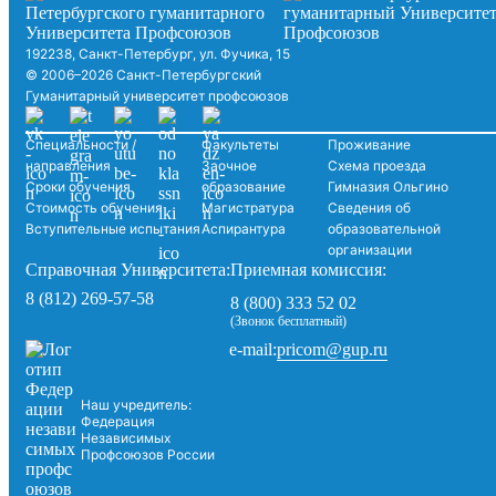
192238, Санкт-Петербург, ул. Фучика, 15
© 2006–2026 Санкт-Петербургский
Гуманитарный университет профсоюзов
Специальности /
Факультеты
Проживание
направления
Заочное
Схема проезда
Сроки обучения
образование
Гимназия Ольгино
Стоимость обучения
Магистратура
Сведения об
Вступительные испытания
Аспирантура
образовательной
организации
Справочная Университета:
Приемная комиссия:
8 (812) 269-57-58
8 (800) 333 52 02
(Звонок бесплатный)
pricom@gup.ru
e-mail:
Наш учредитель:
Федерация
Независимых
Профсоюзов России