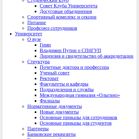
Студенческий клуб
Совет Клуба Университета
Досуговые объединения
Спортивный комплекс и секции
Питание
Профсоюз сотрудников
Университет
О вузе
Гимн
Владимир Путин о СПбГУП
Лицензия и свидетельство об аккредитации
Структура
Почетные доктора и профессора
Ученый совет
Ректорат
Факультеты и кафедры
Подразделения и службы
Международная гимназия «Ольгино»
Филиалы
Нормативные документы
Новые документы
Основные приказы для сотрудников
Основные приказы для студентов
Партнеры
Банковские реквизиты