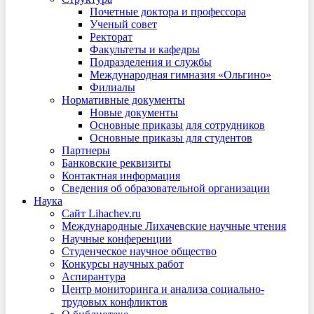
Почетные доктора и профессора
Ученый совет
Ректорат
Факультеты и кафедры
Подразделения и службы
Международная гимназия «Ольгино»
Филиалы
Нормативные документы
Новые документы
Основные приказы для сотрудников
Основные приказы для студентов
Партнеры
Банковские реквизиты
Контактная информация
Сведения об образовательной организации
Наука
Сайт Lihachev.ru
Международные Лихачевские научные чтения
Научные конференции
Студенческое научное общество
Конкурсы научных работ
Аспирантура
Центр мониторинга и анализа социально-
трудовых конфликтов