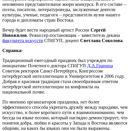
неизменно представительное жюри конкурса. В его составе –
поэты, писатели, литературоведы, заслуженные деятели
культуры, ученые, педагоги – представители вузов нашего
города и дипломаты стран Востока.
Вечер будет вести народный артист России
Сергей
Новожилов
. Режиссер-постановщик – заместитель декана
факультета искусств
СПбГУП, доцент
Светлана Соколова
.
Справка:
Традиционный ежегодный праздник был учрежден по
инициативе Почетного доктора СПбГУП
Д.А.Гранина
Советом ректоров Санкт-Петербурга, Конгрессом
петербургской интеллигенции и Университетом в 2006 году.
Добрая и красивая традиция стала своеобразным ответом
петербургской интеллигенции на конфликты на
национальной почве.
По мнению организаторов праздника, нет более
эффективного способа укрепить дружбу между народами, чем
искусство, и более короткого пути к взаимопониманию, чем
беседа на языке поэзии, который наглядно демонстрирует, что
понятия добра, любви и красоты у Запада и Востока являются
общими, на каких бы языках они ни были выражены.