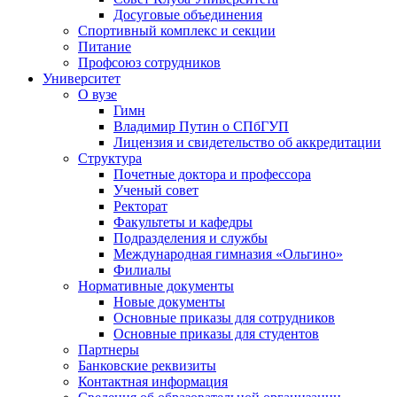
Досуговые объединения
Спортивный комплекс и секции
Питание
Профсоюз сотрудников
Университет
О вузе
Гимн
Владимир Путин о СПбГУП
Лицензия и свидетельство об аккредитации
Структура
Почетные доктора и профессора
Ученый совет
Ректорат
Факультеты и кафедры
Подразделения и службы
Международная гимназия «Ольгино»
Филиалы
Нормативные документы
Новые документы
Основные приказы для сотрудников
Основные приказы для студентов
Партнеры
Банковские реквизиты
Контактная информация