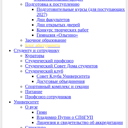
Подготовка к поступлению
Подготовительные курсы (для поступающих
2027)
Дни факультетов
Дни открытых дверей
Конкурс творческих работ
Гимназия «Ольгино»
Заочное образование
Блог абитуриента
Студенту и сотруднику
Кураторы
Студенческий профсоюз
Студенческий Совет Дома студентов
Студенческий клуб
Совет Клуба Университета
Досуговые объединения
Спортивный комплекс и секции
Питание
Профсоюз сотрудников
Университет
О вузе
Гимн
Владимир Путин о СПбГУП
Лицензия и свидетельство об аккредитации
Структура