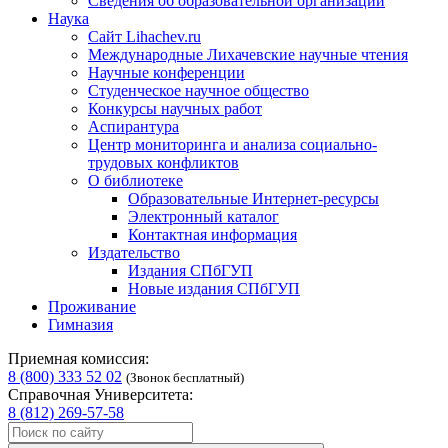
Сведения об образовательной организации
Наука
Сайт Lihachev.ru
Международные Лихачевские научные чтения
Научные конференции
Студенческое научное общество
Конкурсы научных работ
Аспирантура
Центр мониторинга и анализа социально-
трудовых конфликтов
О библиотеке
Образовательные Интернет-ресурсы
Электронный каталог
Контактная информация
Издательство
Издания СПбГУП
Новые издания СПбГУП
Проживание
Гимназия
Приемная комиссия:
8 (800) 333 52 02
(Звонок бесплатный)
Справочная Университета:
8 (812) 269-57-58