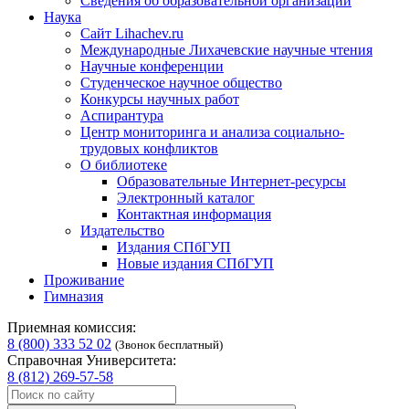
Сведения об образовательной организации
Наука
Сайт Lihachev.ru
Международные Лихачевские научные чтения
Научные конференции
Студенческое научное общество
Конкурсы научных работ
Аспирантура
Центр мониторинга и анализа социально-
трудовых конфликтов
О библиотеке
Образовательные Интернет-ресурсы
Электронный каталог
Контактная информация
Издательство
Издания СПбГУП
Новые издания СПбГУП
Проживание
Гимназия
Приемная комиссия:
8 (800) 333 52 02
(Звонок бесплатный)
Справочная Университета:
8 (812) 269-57-58