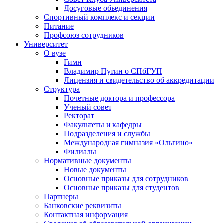
Досуговые объединения
Спортивный комплекс и секции
Питание
Профсоюз сотрудников
Университет
О вузе
Гимн
Владимир Путин о СПбГУП
Лицензия и свидетельство об аккредитации
Структура
Почетные доктора и профессора
Ученый совет
Ректорат
Факультеты и кафедры
Подразделения и службы
Международная гимназия «Ольгино»
Филиалы
Нормативные документы
Новые документы
Основные приказы для сотрудников
Основные приказы для студентов
Партнеры
Банковские реквизиты
Контактная информация