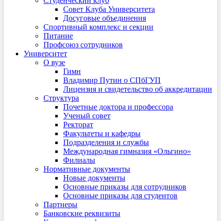
Студенческий клуб
Совет Клуба Университета
Досуговые объединения
Спортивный комплекс и секции
Питание
Профсоюз сотрудников
Университет
О вузе
Гимн
Владимир Путин о СПбГУП
Лицензия и свидетельство об аккредитации
Структура
Почетные доктора и профессора
Ученый совет
Ректорат
Факультеты и кафедры
Подразделения и службы
Международная гимназия «Ольгино»
Филиалы
Нормативные документы
Новые документы
Основные приказы для сотрудников
Основные приказы для студентов
Партнеры
Банковские реквизиты