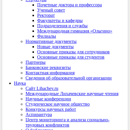
Почетные доктора и профессора
Ученый совет
Ректорат
Факультеты и кафедры
Подразделения и службы
Международная гимназия «Ольгино»
Филиалы
Нормативные документы
Новые документы
Основные приказы для сотрудников
Основные приказы для студентов
Партнеры
Банковские реквизиты
Контактная информация
Сведения об образовательной организации
Наука
Сайт Lihachev.ru
Международные Лихачевские научные чтения
Научные конференции
Студенческое научное общество
Конкурсы научных работ
Аспирантура
Центр мониторинга и анализа социально-
трудовых конфликтов