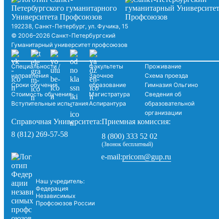
192238, Санкт-Петербург, ул. Фучика, 15
© 2006–2026 Санкт-Петербургский
Гуманитарный университет профсоюзов
Специальности /
Факультеты
Проживание
направления
Заочное
Схема проезда
Сроки обучения
образование
Гимназия Ольгино
Стоимость обучения
Магистратура
Сведения об
Вступительные испытания
Аспирантура
образовательной
организации
Справочная Университета:
Приемная комиссия:
8 (812) 269-57-58
8 (800) 333 52 02
(Звонок бесплатный)
pricom@gup.ru
e-mail:
Наш учредитель:
Федерация
Независимых
Профсоюзов России