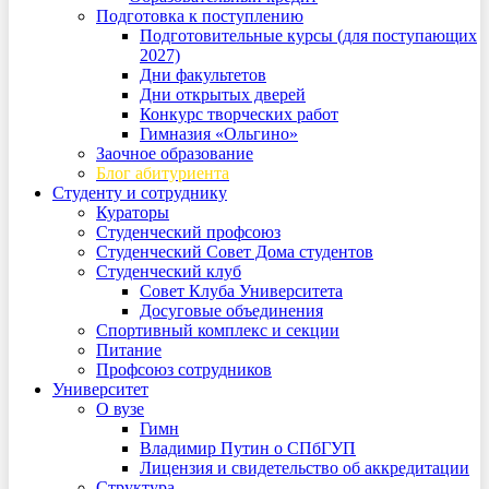
Подготовка к поступлению
Подготовительные курсы (для поступающих
2027)
Дни факультетов
Дни открытых дверей
Конкурс творческих работ
Гимназия «Ольгино»
Заочное образование
Блог абитуриента
Студенту и сотруднику
Кураторы
Студенческий профсоюз
Студенческий Совет Дома студентов
Студенческий клуб
Совет Клуба Университета
Досуговые объединения
Спортивный комплекс и секции
Питание
Профсоюз сотрудников
Университет
О вузе
Гимн
Владимир Путин о СПбГУП
Лицензия и свидетельство об аккредитации
Структура