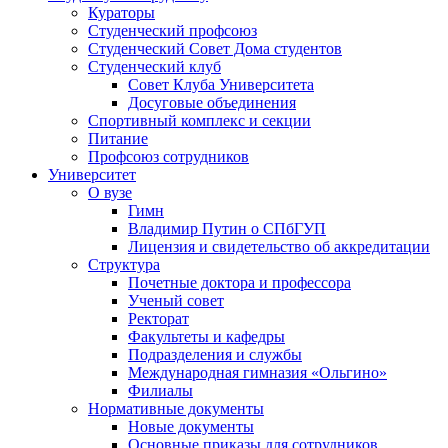
Кураторы
Студенческий профсоюз
Студенческий Совет Дома студентов
Студенческий клуб
Совет Клуба Университета
Досуговые объединения
Спортивный комплекс и секции
Питание
Профсоюз сотрудников
Университет
О вузе
Гимн
Владимир Путин о СПбГУП
Лицензия и свидетельство об аккредитации
Структура
Почетные доктора и профессора
Ученый совет
Ректорат
Факультеты и кафедры
Подразделения и службы
Международная гимназия «Ольгино»
Филиалы
Нормативные документы
Новые документы
Основные приказы для сотрудников