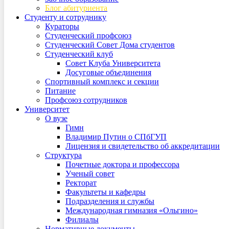
Блог абитуриента
Студенту и сотруднику
Кураторы
Студенческий профсоюз
Студенческий Совет Дома студентов
Студенческий клуб
Совет Клуба Университета
Досуговые объединения
Спортивный комплекс и секции
Питание
Профсоюз сотрудников
Университет
О вузе
Гимн
Владимир Путин о СПбГУП
Лицензия и свидетельство об аккредитации
Структура
Почетные доктора и профессора
Ученый совет
Ректорат
Факультеты и кафедры
Подразделения и службы
Международная гимназия «Ольгино»
Филиалы
Нормативные документы