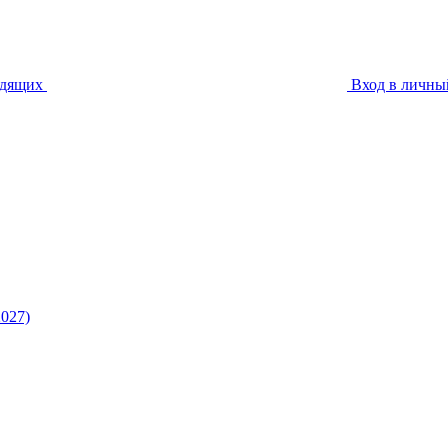
идящих
Вход в личны
027)