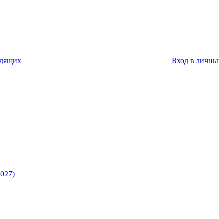
идящих
Вход в личны
027)