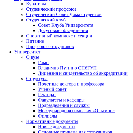
Кураторы
Студенческий профсоюз
Студенческий Совет Дома студентов
Студенческий клуб
Совет Клуба Университета
Досуговые объединения
Спортивный комплекс и секции
Питание
Профсоюз сотрудников
Университет
О вузе
Гимн
Владимир Путин о СПбГУП
Лицензия и свидетельство об аккредитации
Структура
Почетные доктора и профессора
Ученый совет
Ректорат
Факультеты и кафедры
Подразделения и службы
Международная гимназия «Ольгино»
Филиалы
Нормативные документы
Новые документы
Основные приказы для сотрудников