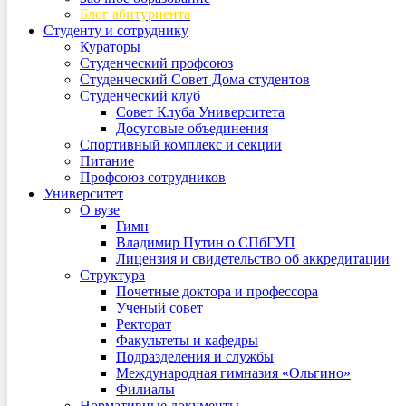
Блог абитуриента
Студенту и сотруднику
Кураторы
Студенческий профсоюз
Студенческий Совет Дома студентов
Студенческий клуб
Совет Клуба Университета
Досуговые объединения
Спортивный комплекс и секции
Питание
Профсоюз сотрудников
Университет
О вузе
Гимн
Владимир Путин о СПбГУП
Лицензия и свидетельство об аккредитации
Структура
Почетные доктора и профессора
Ученый совет
Ректорат
Факультеты и кафедры
Подразделения и службы
Международная гимназия «Ольгино»
Филиалы
Нормативные документы