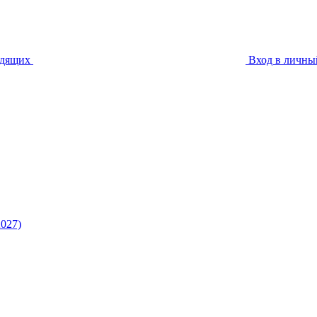
идящих
Вход в личны
027)