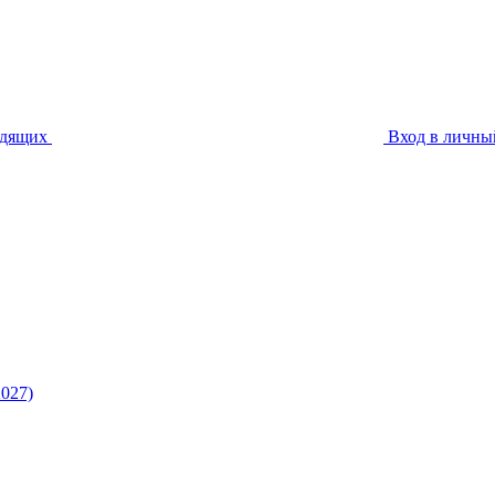
идящих
Вход в личны
027)