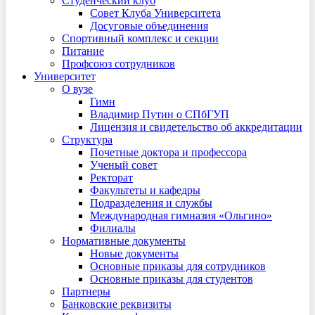
Студенческий клуб
Совет Клуба Университета
Досуговые объединения
Спортивный комплекс и секции
Питание
Профсоюз сотрудников
Университет
О вузе
Гимн
Владимир Путин о СПбГУП
Лицензия и свидетельство об аккредитации
Структура
Почетные доктора и профессора
Ученый совет
Ректорат
Факультеты и кафедры
Подразделения и службы
Международная гимназия «Ольгино»
Филиалы
Нормативные документы
Новые документы
Основные приказы для сотрудников
Основные приказы для студентов
Партнеры
Банковские реквизиты