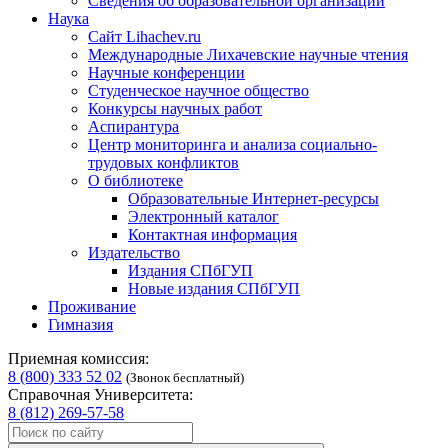
Сведения об образовательной организации
Наука
Сайт Lihachev.ru
Международные Лихачевские научные чтения
Научные конференции
Студенческое научное общество
Конкурсы научных работ
Аспирантура
Центр мониторинга и анализа социально-
трудовых конфликтов
О библиотеке
Образовательные Интернет-ресурсы
Электронный каталог
Контактная информация
Издательство
Издания СПбГУП
Новые издания СПбГУП
Проживание
Гимназия
Приемная комиссия:
8 (800) 333 52 02
(Звонок бесплатный)
Справочная Университета:
8 (812) 269-57-58