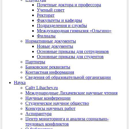
Почетные доктора и профессора
Ученый совет
Ректорат
Факультеты и кафедры
Подразделения и службы
Международная гимназия «Ольгино»
Филиалы
Нормативные документы
Новые документы
Основные приказы для сотрудников
Основные приказы для студентов
Партнеры
Банковские реквизиты
Контактная информация
Сведения об образовательной организации
Наука
Сайт Lihachev.ru
Международные Лихачевские научные чтения
Научные конференции
Студенческое научное общество
Конкурсы научных работ
Аспирантура
Центр мониторинга и анализа социально-
трудовых конфликтов