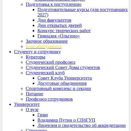
Подготовка к поступлению
Подготовительные курсы (для поступающих
2027)
Дни факультетов
Дни открытых дверей
Конкурс творческих работ
Гимназия «Ольгино»
Заочное образование
Блог абитуриента
Студенту и сотруднику
Кураторы
Студенческий профсоюз
Студенческий Совет Дома студентов
Студенческий клуб
Совет Клуба Университета
Досуговые объединения
Спортивный комплекс и секции
Питание
Профсоюз сотрудников
Университет
О вузе
Гимн
Владимир Путин о СПбГУП
Лицензия и свидетельство об аккредитации
Структура