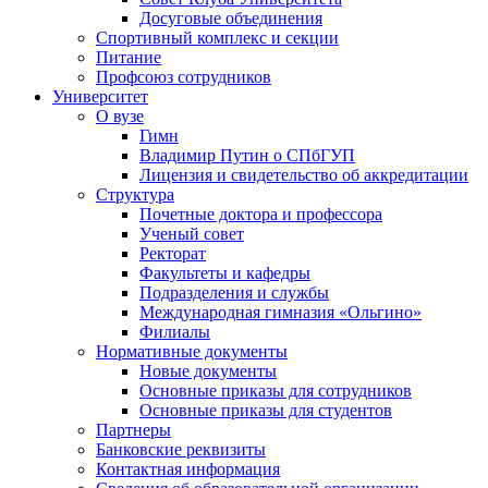
Досуговые объединения
Спортивный комплекс и секции
Питание
Профсоюз сотрудников
Университет
О вузе
Гимн
Владимир Путин о СПбГУП
Лицензия и свидетельство об аккредитации
Структура
Почетные доктора и профессора
Ученый совет
Ректорат
Факультеты и кафедры
Подразделения и службы
Международная гимназия «Ольгино»
Филиалы
Нормативные документы
Новые документы
Основные приказы для сотрудников
Основные приказы для студентов
Партнеры
Банковские реквизиты
Контактная информация