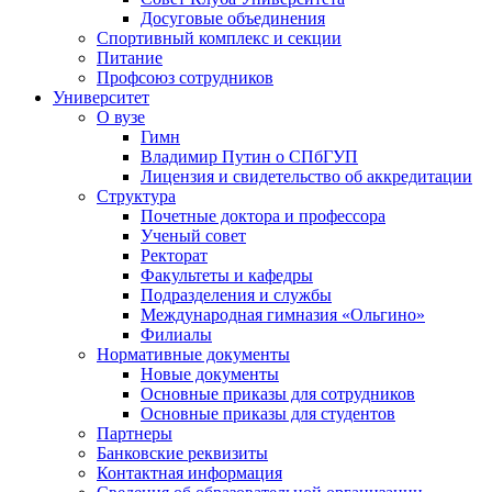
Досуговые объединения
Спортивный комплекс и секции
Питание
Профсоюз сотрудников
Университет
О вузе
Гимн
Владимир Путин о СПбГУП
Лицензия и свидетельство об аккредитации
Структура
Почетные доктора и профессора
Ученый совет
Ректорат
Факультеты и кафедры
Подразделения и службы
Международная гимназия «Ольгино»
Филиалы
Нормативные документы
Новые документы
Основные приказы для сотрудников
Основные приказы для студентов
Партнеры
Банковские реквизиты
Контактная информация