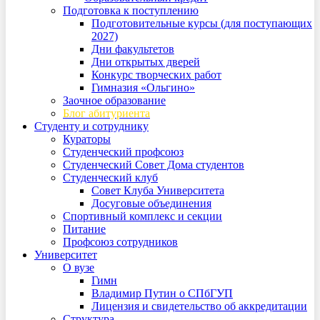
Подготовка к поступлению
Подготовительные курсы (для поступающих
2027)
Дни факультетов
Дни открытых дверей
Конкурс творческих работ
Гимназия «Ольгино»
Заочное образование
Блог абитуриента
Студенту и сотруднику
Кураторы
Студенческий профсоюз
Студенческий Совет Дома студентов
Студенческий клуб
Совет Клуба Университета
Досуговые объединения
Спортивный комплекс и секции
Питание
Профсоюз сотрудников
Университет
О вузе
Гимн
Владимир Путин о СПбГУП
Лицензия и свидетельство об аккредитации
Структура