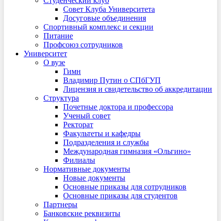
Студенческий клуб
Совет Клуба Университета
Досуговые объединения
Спортивный комплекс и секции
Питание
Профсоюз сотрудников
Университет
О вузе
Гимн
Владимир Путин о СПбГУП
Лицензия и свидетельство об аккредитации
Структура
Почетные доктора и профессора
Ученый совет
Ректорат
Факультеты и кафедры
Подразделения и службы
Международная гимназия «Ольгино»
Филиалы
Нормативные документы
Новые документы
Основные приказы для сотрудников
Основные приказы для студентов
Партнеры
Банковские реквизиты