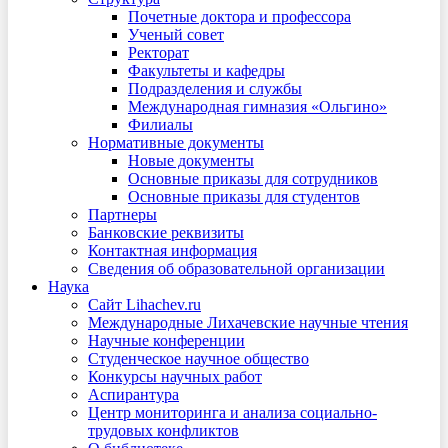
Почетные доктора и профессора
Ученый совет
Ректорат
Факультеты и кафедры
Подразделения и службы
Международная гимназия «Ольгино»
Филиалы
Нормативные документы
Новые документы
Основные приказы для сотрудников
Основные приказы для студентов
Партнеры
Банковские реквизиты
Контактная информация
Сведения об образовательной организации
Наука
Сайт Lihachev.ru
Международные Лихачевские научные чтения
Научные конференции
Студенческое научное общество
Конкурсы научных работ
Аспирантура
Центр мониторинга и анализа социально-
трудовых конфликтов