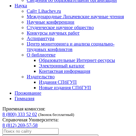
Сведения об образовательной организации
Наука
Сайт Lihachev.ru
Международные Лихачевские научные чтения
Научные конференции
Студенческое научное общество
Конкурсы научных работ
Аспирантура
Центр мониторинга и анализа социально-
трудовых конфликтов
О библиотеке
Образовательные Интернет-ресурсы
Электронный каталог
Контактная информация
Издательство
Издания СПбГУП
Новые издания СПбГУП
Проживание
Гимназия
Приемная комиссия:
8 (800) 333 52 02
(Звонок бесплатный)
Справочная Университета:
8 (812) 269-57-58