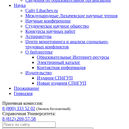
Сведения об образовательной организации
Наука
Сайт Lihachev.ru
Международные Лихачевские научные чтения
Научные конференции
Студенческое научное общество
Конкурсы научных работ
Аспирантура
Центр мониторинга и анализа социально-
трудовых конфликтов
О библиотеке
Образовательные Интернет-ресурсы
Электронный каталог
Контактная информация
Издательство
Издания СПбГУП
Новые издания СПбГУП
Проживание
Гимназия
Приемная комиссия:
8 (800) 333 52 02
(Звонок бесплатный)
Справочная Университета:
8 (812) 269-57-58