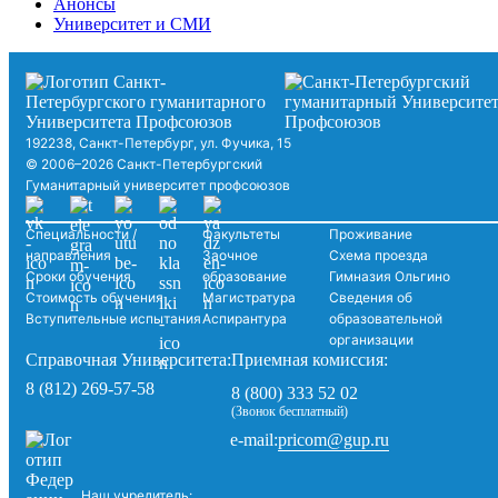
Анонсы
Университет и СМИ
192238, Санкт-Петербург, ул. Фучика, 15
© 2006–2026 Санкт-Петербургский
Гуманитарный университет профсоюзов
Специальности /
Факультеты
Проживание
направления
Заочное
Схема проезда
Сроки обучения
образование
Гимназия Ольгино
Стоимость обучения
Магистратура
Сведения об
Вступительные испытания
Аспирантура
образовательной
организации
Справочная Университета:
Приемная комиссия:
8 (812) 269-57-58
8 (800) 333 52 02
(Звонок бесплатный)
pricom@gup.ru
e-mail:
Наш учредитель: