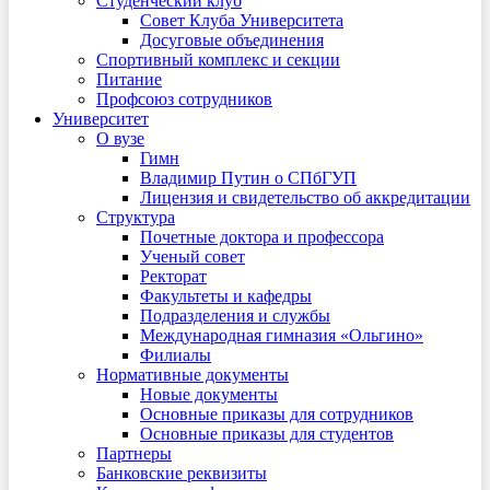
Студенческий клуб
Совет Клуба Университета
Досуговые объединения
Спортивный комплекс и секции
Питание
Профсоюз сотрудников
Университет
О вузе
Гимн
Владимир Путин о СПбГУП
Лицензия и свидетельство об аккредитации
Структура
Почетные доктора и профессора
Ученый совет
Ректорат
Факультеты и кафедры
Подразделения и службы
Международная гимназия «Ольгино»
Филиалы
Нормативные документы
Новые документы
Основные приказы для сотрудников
Основные приказы для студентов
Партнеры
Банковские реквизиты