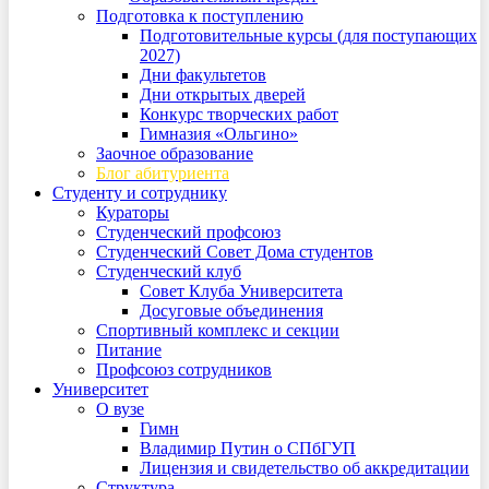
Подготовка к поступлению
Подготовительные курсы (для поступающих
2027)
Дни факультетов
Дни открытых дверей
Конкурс творческих работ
Гимназия «Ольгино»
Заочное образование
Блог абитуриента
Студенту и сотруднику
Кураторы
Студенческий профсоюз
Студенческий Совет Дома студентов
Студенческий клуб
Совет Клуба Университета
Досуговые объединения
Спортивный комплекс и секции
Питание
Профсоюз сотрудников
Университет
О вузе
Гимн
Владимир Путин о СПбГУП
Лицензия и свидетельство об аккредитации
Структура