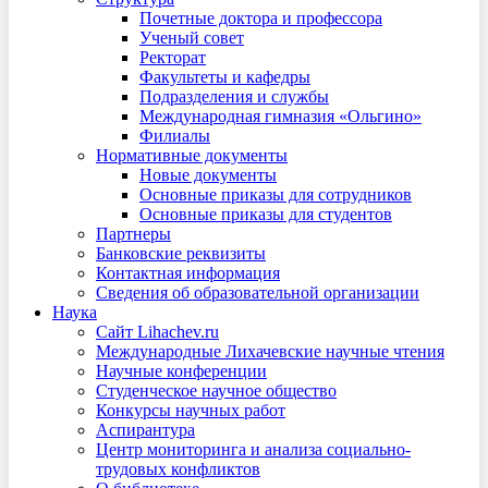
Почетные доктора и профессора
Ученый совет
Ректорат
Факультеты и кафедры
Подразделения и службы
Международная гимназия «Ольгино»
Филиалы
Нормативные документы
Новые документы
Основные приказы для сотрудников
Основные приказы для студентов
Партнеры
Банковские реквизиты
Контактная информация
Сведения об образовательной организации
Наука
Сайт Lihachev.ru
Международные Лихачевские научные чтения
Научные конференции
Студенческое научное общество
Конкурсы научных работ
Аспирантура
Центр мониторинга и анализа социально-
трудовых конфликтов