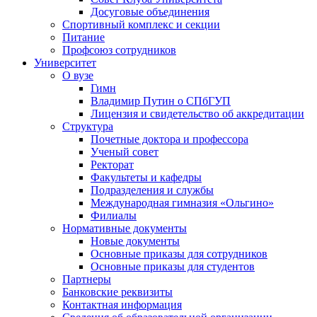
Досуговые объединения
Спортивный комплекс и секции
Питание
Профсоюз сотрудников
Университет
О вузе
Гимн
Владимир Путин о СПбГУП
Лицензия и свидетельство об аккредитации
Структура
Почетные доктора и профессора
Ученый совет
Ректорат
Факультеты и кафедры
Подразделения и службы
Международная гимназия «Ольгино»
Филиалы
Нормативные документы
Новые документы
Основные приказы для сотрудников
Основные приказы для студентов
Партнеры
Банковские реквизиты
Контактная информация