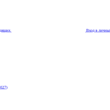
идящих
Вход в личны
027)