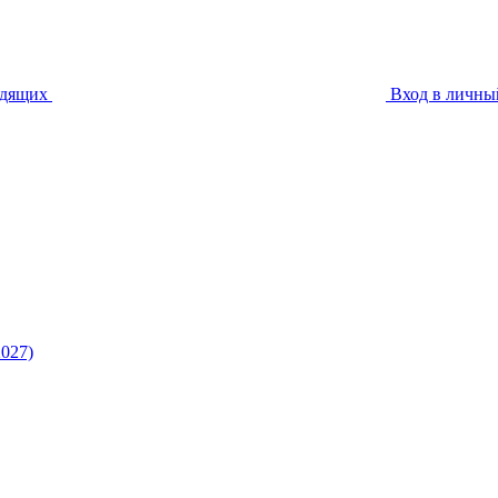
идящих
Вход в личны
027)