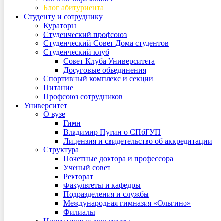
Блог абитуриента
Студенту и сотруднику
Кураторы
Студенческий профсоюз
Студенческий Совет Дома студентов
Студенческий клуб
Совет Клуба Университета
Досуговые объединения
Спортивный комплекс и секции
Питание
Профсоюз сотрудников
Университет
О вузе
Гимн
Владимир Путин о СПбГУП
Лицензия и свидетельство об аккредитации
Структура
Почетные доктора и профессора
Ученый совет
Ректорат
Факультеты и кафедры
Подразделения и службы
Международная гимназия «Ольгино»
Филиалы
Нормативные документы