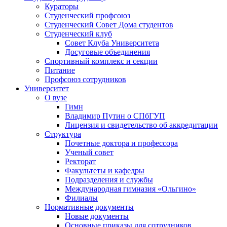
Кураторы
Студенческий профсоюз
Студенческий Совет Дома студентов
Студенческий клуб
Совет Клуба Университета
Досуговые объединения
Спортивный комплекс и секции
Питание
Профсоюз сотрудников
Университет
О вузе
Гимн
Владимир Путин о СПбГУП
Лицензия и свидетельство об аккредитации
Структура
Почетные доктора и профессора
Ученый совет
Ректорат
Факультеты и кафедры
Подразделения и службы
Международная гимназия «Ольгино»
Филиалы
Нормативные документы
Новые документы
Основные приказы для сотрудников