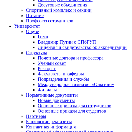
Досуговые объединения
Спортивный комплекс и секции
Питание
Профсоюз сотрудников
Университет
О вузе
Гимн
Владимир Путин о СПбГУП
Лицензия и свидетельство об аккредитации
Структура
Почетные доктора и профессора
Ученый совет
Ректорат
Факультеты и кафедры
Подразделения и службы
Международная гимназия «Ольгино»
Филиалы
Нормативные документы
Новые документы
Основные приказы для сотрудников
Основные приказы для студентов
Партнеры
Банковские реквизиты
Контактная информация