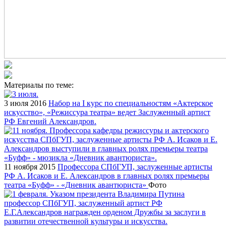
Материалы по теме:
3 июля 2016
Набор на I курс по специальностям «Актерское
искусство», «Режиссура театра» ведет Заслуженный артист
РФ Евгений Александров.
11 ноября 2015
Профессора СПбГУП, заслуженные артисты
РФ А. Исаков и Е. Александров в главных ролях премьеры
театра «Буфф» - «Дневник авантюриста»
Фото