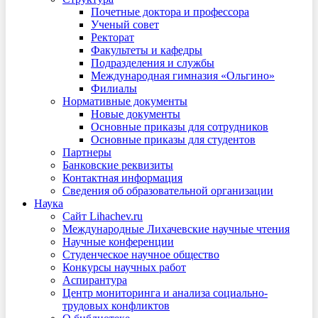
Почетные доктора и профессора
Ученый совет
Ректорат
Факультеты и кафедры
Подразделения и службы
Международная гимназия «Ольгино»
Филиалы
Нормативные документы
Новые документы
Основные приказы для сотрудников
Основные приказы для студентов
Партнеры
Банковские реквизиты
Контактная информация
Сведения об образовательной организации
Наука
Сайт Lihachev.ru
Международные Лихачевские научные чтения
Научные конференции
Студенческое научное общество
Конкурсы научных работ
Аспирантура
Центр мониторинга и анализа социально-
трудовых конфликтов