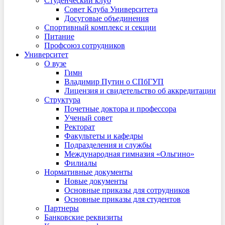
Студенческий клуб
Совет Клуба Университета
Досуговые объединения
Спортивный комплекс и секции
Питание
Профсоюз сотрудников
Университет
О вузе
Гимн
Владимир Путин о СПбГУП
Лицензия и свидетельство об аккредитации
Структура
Почетные доктора и профессора
Ученый совет
Ректорат
Факультеты и кафедры
Подразделения и службы
Международная гимназия «Ольгино»
Филиалы
Нормативные документы
Новые документы
Основные приказы для сотрудников
Основные приказы для студентов
Партнеры
Банковские реквизиты