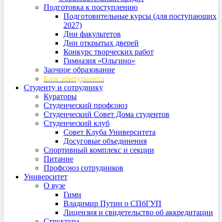
Подготовка к поступлению
Подготовительные курсы (для поступающих
2027)
Дни факультетов
Дни открытых дверей
Конкурс творческих работ
Гимназия «Ольгино»
Заочное образование
Блог абитуриента
Студенту и сотруднику
Кураторы
Студенческий профсоюз
Студенческий Совет Дома студентов
Студенческий клуб
Совет Клуба Университета
Досуговые объединения
Спортивный комплекс и секции
Питание
Профсоюз сотрудников
Университет
О вузе
Гимн
Владимир Путин о СПбГУП
Лицензия и свидетельство об аккредитации
Структура