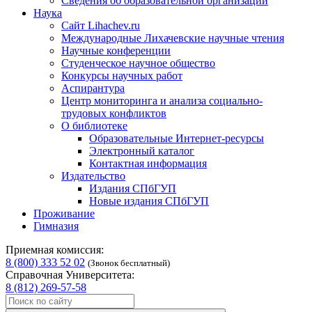
Сведения об образовательной организации
Наука
Сайт Lihachev.ru
Международные Лихачевские научные чтения
Научные конференции
Студенческое научное общество
Конкурсы научных работ
Аспирантура
Центр мониторинга и анализа социально-
трудовых конфликтов
О библиотеке
Образовательные Интернет-ресурсы
Электронный каталог
Контактная информация
Издательство
Издания СПбГУП
Новые издания СПбГУП
Проживание
Гимназия
Приемная комиссия:
8 (800) 333 52 02
(Звонок бесплатный)
Справочная Университета:
8 (812) 269-57-58