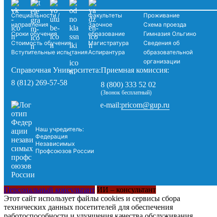
Специальности /
Факультеты
Проживание
направления
Заочное
Схема проезда
Сроки обучения
образование
Гимназия Ольгино
Стоимость обучения
Магистратура
Сведения об
Вступительные испытания
Аспирантура
образовательной
организации
Справочная Университета:
Приемная комиссия:
8 (812) 269-57-58
8 (800) 333 52 02
(Звонок бесплатный)
pricom@gup.ru
e-mail:
Наш учредитель:
Федерация
Независимых
Профсоюзов России
Персональный консультант
ИИ – консультант
Этот сайт использует файлы cookies и сервисы сбора
технических данных посетителей для обеспечения
работоспособности и улучшения качества обслуживания.