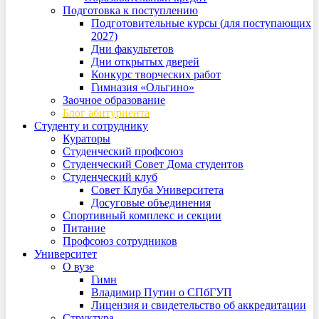
Подготовка к поступлению
Подготовительные курсы (для поступающих
2027)
Дни факультетов
Дни открытых дверей
Конкурс творческих работ
Гимназия «Ольгино»
Заочное образование
Блог абитуриента
Студенту и сотруднику
Кураторы
Студенческий профсоюз
Студенческий Совет Дома студентов
Студенческий клуб
Совет Клуба Университета
Досуговые объединения
Спортивный комплекс и секции
Питание
Профсоюз сотрудников
Университет
О вузе
Гимн
Владимир Путин о СПбГУП
Лицензия и свидетельство об аккредитации
Структура