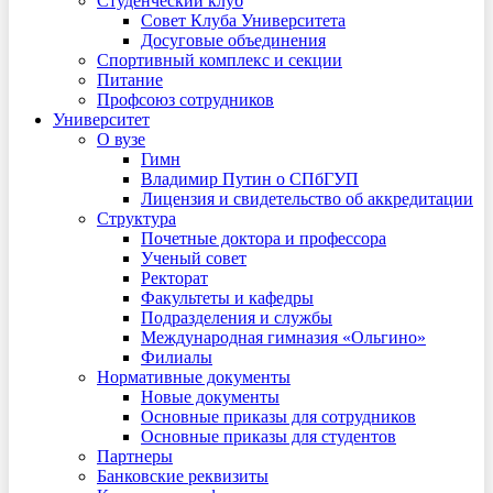
Студенческий клуб
Совет Клуба Университета
Досуговые объединения
Спортивный комплекс и секции
Питание
Профсоюз сотрудников
Университет
О вузе
Гимн
Владимир Путин о СПбГУП
Лицензия и свидетельство об аккредитации
Структура
Почетные доктора и профессора
Ученый совет
Ректорат
Факультеты и кафедры
Подразделения и службы
Международная гимназия «Ольгино»
Филиалы
Нормативные документы
Новые документы
Основные приказы для сотрудников
Основные приказы для студентов
Партнеры
Банковские реквизиты