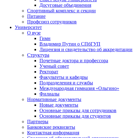
Досуговые объединения
Спортивный комплекс и секции
Питание
Профсоюз сотрудников
Университет
О вузе
Гимн
Владимир Путин о СПбГУП
Лицензия и свидетельство об аккредитации
Структура
Почетные доктора и профессора
Ученый совет
Ректорат
Факультеты и кафедры
Подразделения и службы
Международная гимназия «Ольгино»
Филиалы
Нормативные документы
Новые документы
Основные приказы для сотрудников
Основные приказы для студентов
Партнеры
Банковские реквизиты
Контактная информация