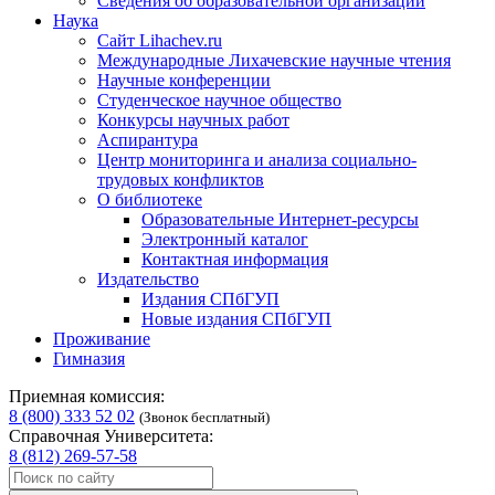
Сведения об образовательной организации
Наука
Сайт Lihachev.ru
Международные Лихачевские научные чтения
Научные конференции
Студенческое научное общество
Конкурсы научных работ
Аспирантура
Центр мониторинга и анализа социально-
трудовых конфликтов
О библиотеке
Образовательные Интернет-ресурсы
Электронный каталог
Контактная информация
Издательство
Издания СПбГУП
Новые издания СПбГУП
Проживание
Гимназия
Приемная комиссия:
8 (800) 333 52 02
(Звонок бесплатный)
Справочная Университета:
8 (812) 269-57-58