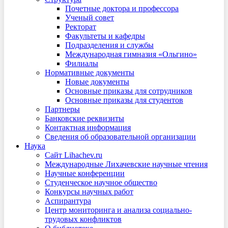
Почетные доктора и профессора
Ученый совет
Ректорат
Факультеты и кафедры
Подразделения и службы
Международная гимназия «Ольгино»
Филиалы
Нормативные документы
Новые документы
Основные приказы для сотрудников
Основные приказы для студентов
Партнеры
Банковские реквизиты
Контактная информация
Сведения об образовательной организации
Наука
Сайт Lihachev.ru
Международные Лихачевские научные чтения
Научные конференции
Студенческое научное общество
Конкурсы научных работ
Аспирантура
Центр мониторинга и анализа социально-
трудовых конфликтов