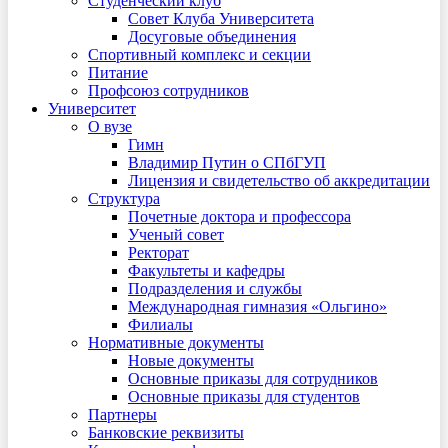
Студенческий клуб
Совет Клуба Университета
Досуговые объединения
Спортивный комплекс и секции
Питание
Профсоюз сотрудников
Университет
О вузе
Гимн
Владимир Путин о СПбГУП
Лицензия и свидетельство об аккредитации
Структура
Почетные доктора и профессора
Ученый совет
Ректорат
Факультеты и кафедры
Подразделения и службы
Международная гимназия «Ольгино»
Филиалы
Нормативные документы
Новые документы
Основные приказы для сотрудников
Основные приказы для студентов
Партнеры
Банковские реквизиты