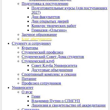
Подготовка к поступлению
Подготовительные курсы (для поступающих
2027)
Дни факультетов
Дни открытых дверей
Конкурс творческих работ
Гимназия «Ольгино»
Заочное образование
Блог абитуриента
Студенту и сотруднику
Кураторы
Студенческий профсоюз
Студенческий Совет Дома студентов
Студенческий клуб
Совет Клуба Университета
Досуговые объединения
Спортивный комплекс и секции
Питание
Профсоюз сотрудников
Университет
О вузе
Гимн
Владимир Путин о СПбГУП
Лицензия и свидетельство об аккредитации
Структура