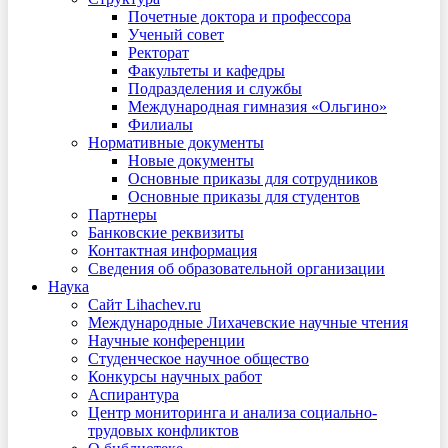
Почетные доктора и профессора
Ученый совет
Ректорат
Факультеты и кафедры
Подразделения и службы
Международная гимназия «Ольгино»
Филиалы
Нормативные документы
Новые документы
Основные приказы для сотрудников
Основные приказы для студентов
Партнеры
Банковские реквизиты
Контактная информация
Сведения об образовательной организации
Наука
Сайт Lihachev.ru
Международные Лихачевские научные чтения
Научные конференции
Студенческое научное общество
Конкурсы научных работ
Аспирантура
Центр мониторинга и анализа социально-
трудовых конфликтов