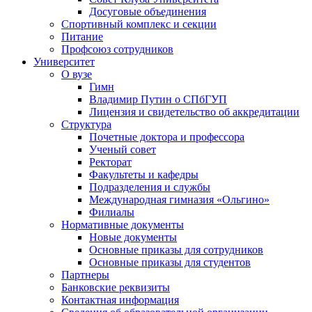
Досуговые объединения
Спортивный комплекс и секции
Питание
Профсоюз сотрудников
Университет
О вузе
Гимн
Владимир Путин о СПбГУП
Лицензия и свидетельство об аккредитации
Структура
Почетные доктора и профессора
Ученый совет
Ректорат
Факультеты и кафедры
Подразделения и службы
Международная гимназия «Ольгино»
Филиалы
Нормативные документы
Новые документы
Основные приказы для сотрудников
Основные приказы для студентов
Партнеры
Банковские реквизиты
Контактная информация