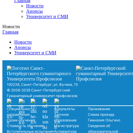
Главная
Новости
Анонсы
Университет и СМИ
Новости
Главная
Новости
Анонсы
Университет и СМИ
192238, Санкт-Петербург, ул. Фучика, 15
© 2006–2026 Санкт-Петербургский
Гуманитарный университет профсоюзов
Специальности /
Факультеты
Проживание
направления
Заочное
Схема проезда
Сроки обучения
образование
Гимназия Ольгино
Стоимость обучения
Магистратура
Сведения об
Вступительные испытания
Аспирантура
образовательной