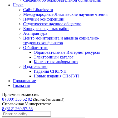
Сведения об образовательной организации
Наука
Сайт Lihachev.ru
Международные Лихачевские научные чтения
Научные конференции
Студенческое научное общество
Конкурсы научных работ
Аспирантура
Центр мониторинга и анализа социально-
трудовых конфликтов
О библиотеке
Образовательные Интернет-ресурсы
Электронный каталог
Контактная информация
Издательство
Издания СПбГУП
Новые издания СПбГУП
Проживание
Гимназия
Приемная комиссия:
8 (800) 333 52 02
(Звонок бесплатный)
Справочная Университета:
8 (812) 269-57-58