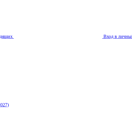
идящих
Вход в личны
027)