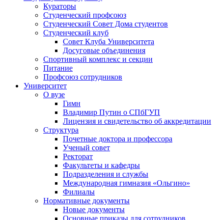
Кураторы
Студенческий профсоюз
Студенческий Совет Дома студентов
Студенческий клуб
Совет Клуба Университета
Досуговые объединения
Спортивный комплекс и секции
Питание
Профсоюз сотрудников
Университет
О вузе
Гимн
Владимир Путин о СПбГУП
Лицензия и свидетельство об аккредитации
Структура
Почетные доктора и профессора
Ученый совет
Ректорат
Факультеты и кафедры
Подразделения и службы
Международная гимназия «Ольгино»
Филиалы
Нормативные документы
Новые документы
Основные приказы для сотрудников