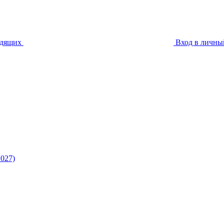
идящих
Вход в личны
027)