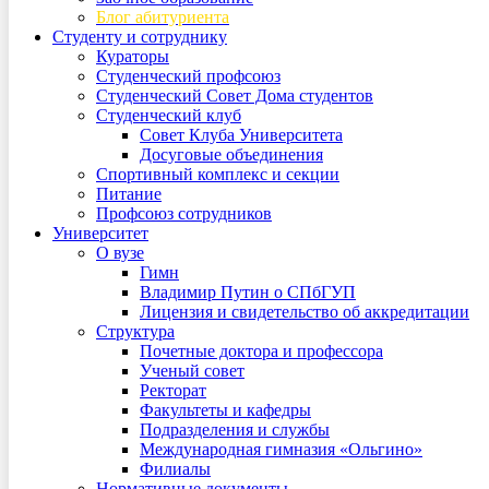
Блог абитуриента
Студенту и сотруднику
Кураторы
Студенческий профсоюз
Студенческий Совет Дома студентов
Студенческий клуб
Совет Клуба Университета
Досуговые объединения
Спортивный комплекс и секции
Питание
Профсоюз сотрудников
Университет
О вузе
Гимн
Владимир Путин о СПбГУП
Лицензия и свидетельство об аккредитации
Структура
Почетные доктора и профессора
Ученый совет
Ректорат
Факультеты и кафедры
Подразделения и службы
Международная гимназия «Ольгино»
Филиалы
Нормативные документы