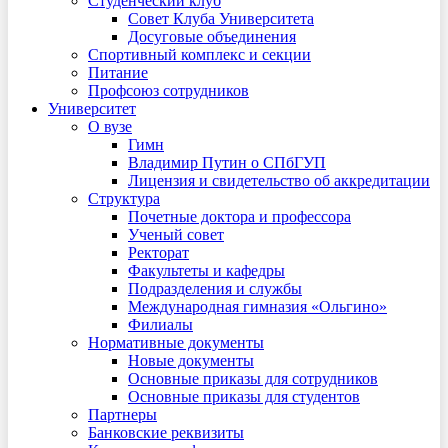
Студенческий клуб
Совет Клуба Университета
Досуговые объединения
Спортивный комплекс и секции
Питание
Профсоюз сотрудников
Университет
О вузе
Гимн
Владимир Путин о СПбГУП
Лицензия и свидетельство об аккредитации
Структура
Почетные доктора и профессора
Ученый совет
Ректорат
Факультеты и кафедры
Подразделения и службы
Международная гимназия «Ольгино»
Филиалы
Нормативные документы
Новые документы
Основные приказы для сотрудников
Основные приказы для студентов
Партнеры
Банковские реквизиты