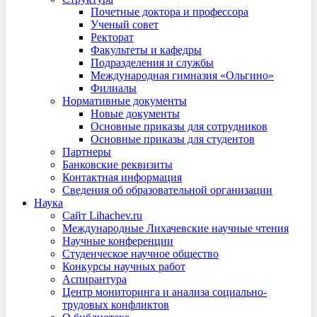
Почетные доктора и профессора
Ученый совет
Ректорат
Факультеты и кафедры
Подразделения и службы
Международная гимназия «Ольгино»
Филиалы
Нормативные документы
Новые документы
Основные приказы для сотрудников
Основные приказы для студентов
Партнеры
Банковские реквизиты
Контактная информация
Сведения об образовательной организации
Наука
Сайт Lihachev.ru
Международные Лихачевские научные чтения
Научные конференции
Студенческое научное общество
Конкурсы научных работ
Аспирантура
Центр мониторинга и анализа социально-
трудовых конфликтов