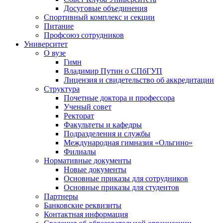
Досуговые объединения
Спортивный комплекс и секции
Питание
Профсоюз сотрудников
Университет
О вузе
Гимн
Владимир Путин о СПбГУП
Лицензия и свидетельство об аккредитации
Структура
Почетные доктора и профессора
Ученый совет
Ректорат
Факультеты и кафедры
Подразделения и службы
Международная гимназия «Ольгино»
Филиалы
Нормативные документы
Новые документы
Основные приказы для сотрудников
Основные приказы для студентов
Партнеры
Банковские реквизиты
Контактная информация