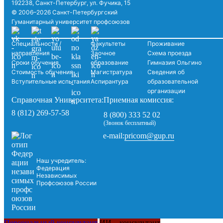
192238, Санкт-Петербург, ул. Фучика, 15
© 2006–2026 Санкт-Петербургский
Гуманитарный университет профсоюзов
Специальности /
Факультеты
Проживание
направления
Заочное
Схема проезда
Сроки обучения
образование
Гимназия Ольгино
Стоимость обучения
Магистратура
Сведения об
Вступительные испытания
Аспирантура
образовательной
организации
Справочная Университета:
Приемная комиссия:
8 (812) 269-57-58
8 (800) 333 52 02
(Звонок бесплатный)
pricom@gup.ru
e-mail:
Наш учредитель:
Федерация
Независимых
Профсоюзов России
Персональный консультант
ИИ – консультант