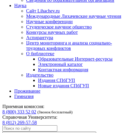
Сведения об образовательной организации
Наука
Сайт Lihachev.ru
Международные Лихачевские научные чтения
Научные конференции
Студенческое научное общество
Конкурсы научных работ
Аспирантура
Центр мониторинга и анализа социально-
трудовых конфликтов
О библиотеке
Образовательные Интернет-ресурсы
Электронный каталог
Контактная информация
Издательство
Издания СПбГУП
Новые издания СПбГУП
Проживание
Гимназия
Приемная комиссия:
8 (800) 333 52 02
(Звонок бесплатный)
Справочная Университета:
8 (812) 269-57-58