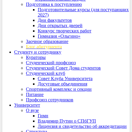
Подготовка к поступлению
Подготовительные курсы (для поступающих
2027)
Дни факультетов
Дни открытых дверей
Конкурс творческих работ
Гимназия «Ольгино»
Заочное образование
Блог абитуриента
Студенту и сотруднику
Кураторы
Студенческий профсоюз
Студенческий Совет Дома студентов
Студенческий клуб
Совет Клуба Университета
Досуговые объединения
Спортивный комплекс и секции
Питание
Профсоюз сотрудников
Университет
О вузе
Гимн
Владимир Путин о СПбГУП
Лицензия и свидетельство об аккредитации
Структура