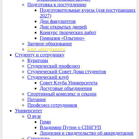
Подготовка к поступлению
Подготовительные курсы (для поступающих
2027)
Дни факультетов
Дни открытых дверей
Конкурс творческих работ
Гимназия «Ольгино»
Заочное образование
Блог абитуриента
Студенту и сотруднику
Кураторы
Студенческий профсоюз
Студенческий Совет Дома студентов
Студенческий клуб
Совет Клуба Университета
Досуговые объединения
Спортивный комплекс и секции
Питание
Профсоюз сотрудников
Университет
О вузе
Гимн
Владимир Путин о СПбГУП
Лицензия и свидетельство об аккредитации
Структура