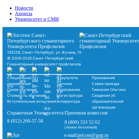
Новости
Анонсы
Университет и СМИ
192238, Санкт-Петербург, ул. Фучика, 15
© 2006–2026 Санкт-Петербургский
Гуманитарный университет профсоюзов
Специальности /
Факультеты
Проживание
направления
Заочное
Схема проезда
Сроки обучения
образование
Гимназия Ольгино
Стоимость обучения
Магистратура
Сведения об
Вступительные испытания
Аспирантура
образовательной
организации
Справочная Университета:
Приемная комиссия:
8 (812) 269-57-58
8 (800) 333 52 02
(Звонок бесплатный)
pricom@gup.ru
e-mail: