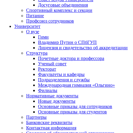
Досуговые объединения
Спортивный комплекс и секции
Питание
Профсоюз сотрудников
Университет
О вузе
Гимн
Владимир Путин о СПбГУП
Лицензия и свидетельство об аккредитации
Структура
Почетные доктора и профессора
Ученый совет
Ректорат
Факультеты и кафедры
Подразделения и службы
Международная гимназия «Ольгино»
Филиалы
Нормативные документы
Новые документы
Основные приказы для сотрудников
Основные приказы для студентов
Партнеры
Банковские реквизиты
Контактная информация