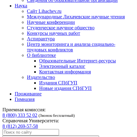
Сведения об образовательной организации
Наука
Сайт Lihachev.ru
Международные Лихачевские научные чтения
Научные конференции
Студенческое научное общество
Конкурсы научных работ
Аспирантура
Центр мониторинга и анализа социально-
трудовых конфликтов
О библиотеке
Образовательные Интернет-ресурсы
Электронный каталог
Контактная информация
Издательство
Издания СПбГУП
Новые издания СПбГУП
Проживание
Гимназия
Приемная комиссия:
8 (800) 333 52 02
(Звонок бесплатный)
Справочная Университета:
8 (812) 269-57-58