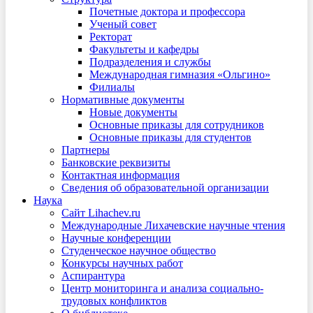
Почетные доктора и профессора
Ученый совет
Ректорат
Факультеты и кафедры
Подразделения и службы
Международная гимназия «Ольгино»
Филиалы
Нормативные документы
Новые документы
Основные приказы для сотрудников
Основные приказы для студентов
Партнеры
Банковские реквизиты
Контактная информация
Сведения об образовательной организации
Наука
Сайт Lihachev.ru
Международные Лихачевские научные чтения
Научные конференции
Студенческое научное общество
Конкурсы научных работ
Аспирантура
Центр мониторинга и анализа социально-
трудовых конфликтов