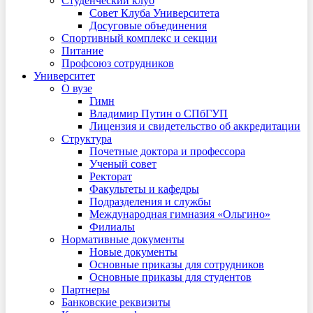
Студенческий клуб
Совет Клуба Университета
Досуговые объединения
Спортивный комплекс и секции
Питание
Профсоюз сотрудников
Университет
О вузе
Гимн
Владимир Путин о СПбГУП
Лицензия и свидетельство об аккредитации
Структура
Почетные доктора и профессора
Ученый совет
Ректорат
Факультеты и кафедры
Подразделения и службы
Международная гимназия «Ольгино»
Филиалы
Нормативные документы
Новые документы
Основные приказы для сотрудников
Основные приказы для студентов
Партнеры
Банковские реквизиты