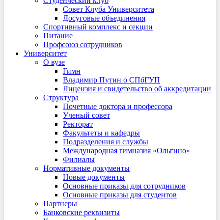
Студенческий клуб
Совет Клуба Университета
Досуговые объединения
Спортивный комплекс и секции
Питание
Профсоюз сотрудников
Университет
О вузе
Гимн
Владимир Путин о СПбГУП
Лицензия и свидетельство об аккредитации
Структура
Почетные доктора и профессора
Ученый совет
Ректорат
Факультеты и кафедры
Подразделения и службы
Международная гимназия «Ольгино»
Филиалы
Нормативные документы
Новые документы
Основные приказы для сотрудников
Основные приказы для студентов
Партнеры
Банковские реквизиты