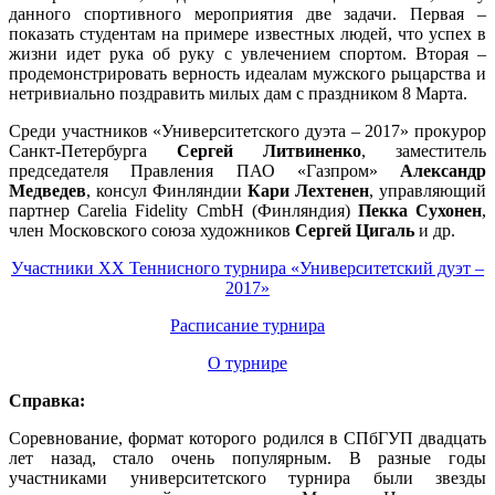
данного спортивного мероприятия две задачи. Первая –
показать студентам на примере известных людей, что успех в
жизни идет рука об руку с увлечением спортом. Вторая –
продемонстрировать верность идеалам мужского рыцарства и
нетривиально поздравить милых дам с праздником 8 Марта.
Среди участников «Университетского дуэта – 2017» прокурор
Санкт-Петербурга
Сергей Литвиненко
, заместитель
председателя Правления ПАО «Газпром»
Александр
Медведев
, консул Финляндии
Кари Лехтенен
, управляющий
партнер Carelia Fidelity CmbH (Финляндия)
Пекка Сухонен
,
член Московского союза художников
Сергей Цигаль
и др.
Участники XX Теннисного турнира «Университетский дуэт –
2017»
Расписание турнира
О турнире
Справка:
Соревнование, формат которого родился в СПбГУП двадцать
лет назад, стало очень популярным. В разные годы
участниками университетского турнира были звезды