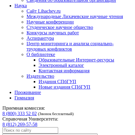
Сведения об образовательной организации
Наука
Сайт Lihachev.ru
Международные Лихачевские научные чтения
Научные конференции
Студенческое научное общество
Конкурсы научных работ
Аспирантура
Центр мониторинга и анализа социально-
трудовых конфликтов
О библиотеке
Образовательные Интернет-ресурсы
Электронный каталог
Контактная информация
Издательство
Издания СПбГУП
Новые издания СПбГУП
Проживание
Гимназия
Приемная комиссия:
8 (800) 333 52 02
(Звонок бесплатный)
Справочная Университета:
8 (812) 269-57-58