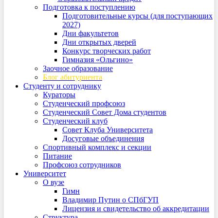
Подготовка к поступлению
Подготовительные курсы (для поступающих
2027)
Дни факультетов
Дни открытых дверей
Конкурс творческих работ
Гимназия «Ольгино»
Заочное образование
Блог абитуриента
Студенту и сотруднику
Кураторы
Студенческий профсоюз
Студенческий Совет Дома студентов
Студенческий клуб
Совет Клуба Университета
Досуговые объединения
Спортивный комплекс и секции
Питание
Профсоюз сотрудников
Университет
О вузе
Гимн
Владимир Путин о СПбГУП
Лицензия и свидетельство об аккредитации
Структура