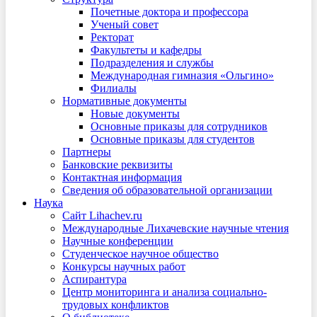
Почетные доктора и профессора
Ученый совет
Ректорат
Факультеты и кафедры
Подразделения и службы
Международная гимназия «Ольгино»
Филиалы
Нормативные документы
Новые документы
Основные приказы для сотрудников
Основные приказы для студентов
Партнеры
Банковские реквизиты
Контактная информация
Сведения об образовательной организации
Наука
Сайт Lihachev.ru
Международные Лихачевские научные чтения
Научные конференции
Студенческое научное общество
Конкурсы научных работ
Аспирантура
Центр мониторинга и анализа социально-
трудовых конфликтов