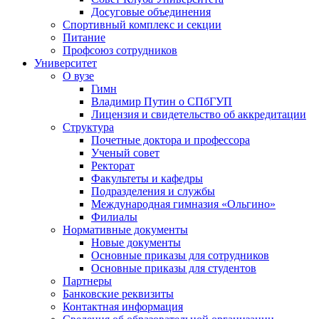
Досуговые объединения
Спортивный комплекс и секции
Питание
Профсоюз сотрудников
Университет
О вузе
Гимн
Владимир Путин о СПбГУП
Лицензия и свидетельство об аккредитации
Структура
Почетные доктора и профессора
Ученый совет
Ректорат
Факультеты и кафедры
Подразделения и службы
Международная гимназия «Ольгино»
Филиалы
Нормативные документы
Новые документы
Основные приказы для сотрудников
Основные приказы для студентов
Партнеры
Банковские реквизиты
Контактная информация