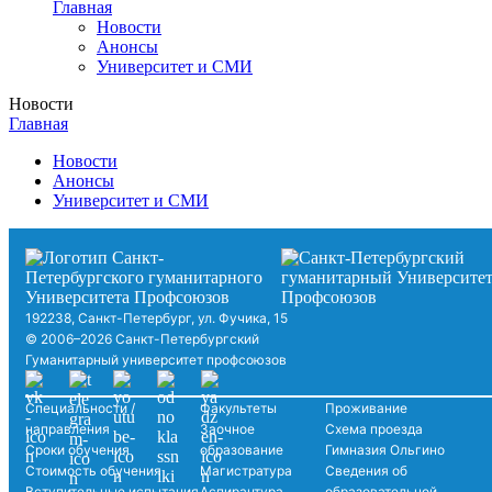
Главная
Новости
Анонсы
Университет и СМИ
Новости
Главная
Новости
Анонсы
Университет и СМИ
192238, Санкт-Петербург, ул. Фучика, 15
© 2006–2026 Санкт-Петербургский
Гуманитарный университет профсоюзов
Специальности /
Факультеты
Проживание
направления
Заочное
Схема проезда
Сроки обучения
образование
Гимназия Ольгино
Стоимость обучения
Магистратура
Сведения об
Вступительные испытания
Аспирантура
образовательной