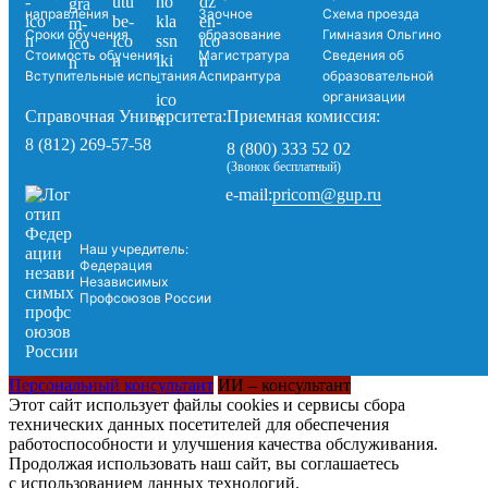
направления
Заочное
Схема проезда
Сроки обучения
образование
Гимназия Ольгино
Стоимость обучения
Магистратура
Сведения об
Вступительные испытания
Аспирантура
образовательной
организации
Справочная Университета:
Приемная комиссия:
8 (812) 269-57-58
8 (800) 333 52 02
(Звонок бесплатный)
pricom@gup.ru
e-mail:
Наш учредитель:
Федерация
Независимых
Профсоюзов России
Персональный консультант
ИИ – консультант
Этот сайт использует файлы cookies и сервисы сбора
технических данных посетителей для обеспечения
работоспособности и улучшения качества обслуживания.
Продолжая использовать наш сайт, вы соглашаетесь
с использованием данных технологий.