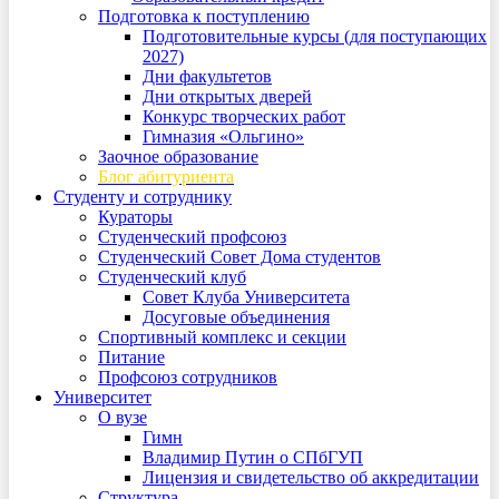
Подготовка к поступлению
Подготовительные курсы (для поступающих
2027)
Дни факультетов
Дни открытых дверей
Конкурс творческих работ
Гимназия «Ольгино»
Заочное образование
Блог абитуриента
Студенту и сотруднику
Кураторы
Студенческий профсоюз
Студенческий Совет Дома студентов
Студенческий клуб
Совет Клуба Университета
Досуговые объединения
Спортивный комплекс и секции
Питание
Профсоюз сотрудников
Университет
О вузе
Гимн
Владимир Путин о СПбГУП
Лицензия и свидетельство об аккредитации
Структура