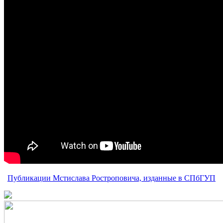
Публикации Мстислава Ростроповича, изданные в СПбГУП