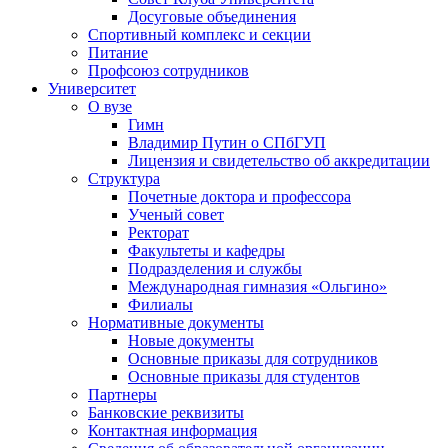
Досуговые объединения
Спортивный комплекс и секции
Питание
Профсоюз сотрудников
Университет
О вузе
Гимн
Владимир Путин о СПбГУП
Лицензия и свидетельство об аккредитации
Структура
Почетные доктора и профессора
Ученый совет
Ректорат
Факультеты и кафедры
Подразделения и службы
Международная гимназия «Ольгино»
Филиалы
Нормативные документы
Новые документы
Основные приказы для сотрудников
Основные приказы для студентов
Партнеры
Банковские реквизиты
Контактная информация