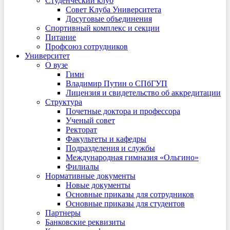
Студенческий клуб
Совет Клуба Университета
Досуговые объединения
Спортивный комплекс и секции
Питание
Профсоюз сотрудников
Университет
О вузе
Гимн
Владимир Путин о СПбГУП
Лицензия и свидетельство об аккредитации
Структура
Почетные доктора и профессора
Ученый совет
Ректорат
Факультеты и кафедры
Подразделения и службы
Международная гимназия «Ольгино»
Филиалы
Нормативные документы
Новые документы
Основные приказы для сотрудников
Основные приказы для студентов
Партнеры
Банковские реквизиты