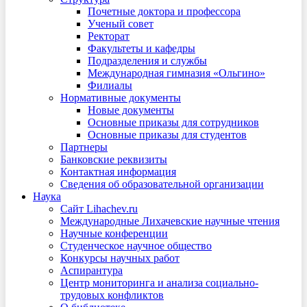
Почетные доктора и профессора
Ученый совет
Ректорат
Факультеты и кафедры
Подразделения и службы
Международная гимназия «Ольгино»
Филиалы
Нормативные документы
Новые документы
Основные приказы для сотрудников
Основные приказы для студентов
Партнеры
Банковские реквизиты
Контактная информация
Сведения об образовательной организации
Наука
Сайт Lihachev.ru
Международные Лихачевские научные чтения
Научные конференции
Студенческое научное общество
Конкурсы научных работ
Аспирантура
Центр мониторинга и анализа социально-
трудовых конфликтов