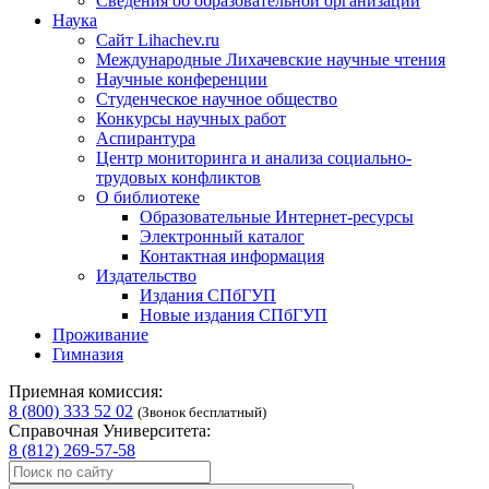
Сведения об образовательной организации
Наука
Сайт Lihachev.ru
Международные Лихачевские научные чтения
Научные конференции
Студенческое научное общество
Конкурсы научных работ
Аспирантура
Центр мониторинга и анализа социально-
трудовых конфликтов
О библиотеке
Образовательные Интернет-ресурсы
Электронный каталог
Контактная информация
Издательство
Издания СПбГУП
Новые издания СПбГУП
Проживание
Гимназия
Приемная комиссия:
8 (800) 333 52 02
(Звонок бесплатный)
Справочная Университета:
8 (812) 269-57-58