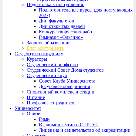
Подготовка к поступлению
Подготовительные курсы (для поступающих
2027)
Дни факультетов
Дни открытых дверей
Конкурс творческих работ
Гимназия «Ольгино»
Заочное образование
Блог абитуриента
Студенту и сотруднику
Кураторы
Студенческий профсоюз
Студенческий Совет Дома студентов
Студенческий клуб
Совет Клуба Университета
Досуговые объединения
Спортивный комплекс и секции
Питание
Профсоюз сотрудников
Университет
О вузе
Гимн
Владимир Путин о СПбГУП
Лицензия и свидетельство об аккредитации
Структура