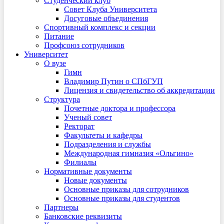
Студенческий клуб
Совет Клуба Университета
Досуговые объединения
Спортивный комплекс и секции
Питание
Профсоюз сотрудников
Университет
О вузе
Гимн
Владимир Путин о СПбГУП
Лицензия и свидетельство об аккредитации
Структура
Почетные доктора и профессора
Ученый совет
Ректорат
Факультеты и кафедры
Подразделения и службы
Международная гимназия «Ольгино»
Филиалы
Нормативные документы
Новые документы
Основные приказы для сотрудников
Основные приказы для студентов
Партнеры
Банковские реквизиты