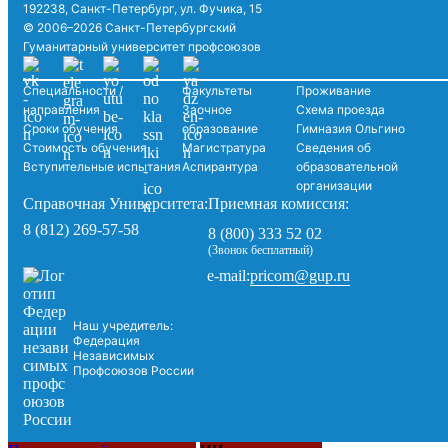
192238, Санкт-Петербург, ул. Фучика, 15
© 2006–2026 Санкт-Петербургский
Гуманитарный университет профсоюзов
Специальности /
Факультеты
Проживание
направления
Заочное
Схема проезда
Сроки обучения
образование
Гимназия Ольгино
Стоимость обучения
Магистратура
Сведения об
Вступительные испытания
Аспирантура
образовательной
организации
Справочная Университета:
Приемная комиссия:
8 (812) 269-57-58
8 (800) 333 52 02
(Звонок бесплатный)
pricom@gup.ru
e-mail:
Наш учредитель:
Федерация
Независимых
Профсоюзов России