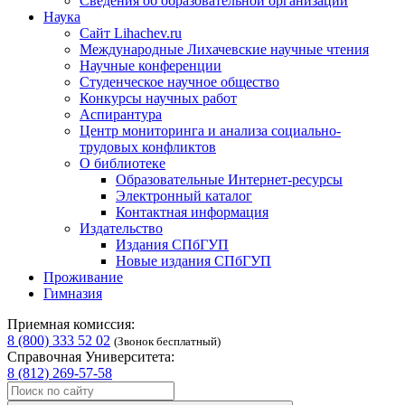
Сведения об образовательной организации
Наука
Сайт Lihachev.ru
Международные Лихачевские научные чтения
Научные конференции
Студенческое научное общество
Конкурсы научных работ
Аспирантура
Центр мониторинга и анализа социально-
трудовых конфликтов
О библиотеке
Образовательные Интернет-ресурсы
Электронный каталог
Контактная информация
Издательство
Издания СПбГУП
Новые издания СПбГУП
Проживание
Гимназия
Приемная комиссия:
8 (800) 333 52 02
(Звонок бесплатный)
Справочная Университета:
8 (812) 269-57-58