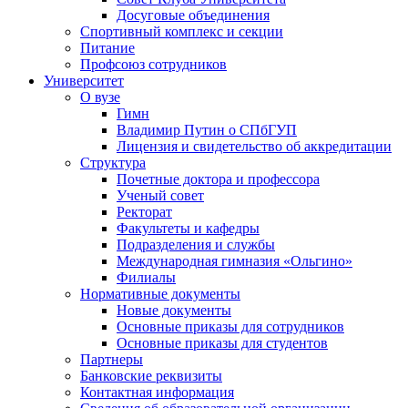
Досуговые объединения
Спортивный комплекс и секции
Питание
Профсоюз сотрудников
Университет
О вузе
Гимн
Владимир Путин о СПбГУП
Лицензия и свидетельство об аккредитации
Структура
Почетные доктора и профессора
Ученый совет
Ректорат
Факультеты и кафедры
Подразделения и службы
Международная гимназия «Ольгино»
Филиалы
Нормативные документы
Новые документы
Основные приказы для сотрудников
Основные приказы для студентов
Партнеры
Банковские реквизиты
Контактная информация