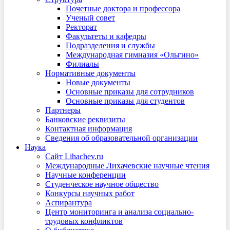
Почетные доктора и профессора
Ученый совет
Ректорат
Факультеты и кафедры
Подразделения и службы
Международная гимназия «Ольгино»
Филиалы
Нормативные документы
Новые документы
Основные приказы для сотрудников
Основные приказы для студентов
Партнеры
Банковские реквизиты
Контактная информация
Сведения об образовательной организации
Наука
Сайт Lihachev.ru
Международные Лихачевские научные чтения
Научные конференции
Студенческое научное общество
Конкурсы научных работ
Аспирантура
Центр мониторинга и анализа социально-
трудовых конфликтов