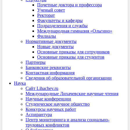
Почетные доктора и профессора
Ученый совет
Ректорат
Факультеты и кафедры
Подразделения и службы
Международная гимназия «Ольгино»
Филиалы
Нормативные документы
Новые документы
Основные приказы для сотрудников
Основные приказы для студентов
Партнеры
Банковские реквизиты
Контактная информация
Сведения об образовательной организации
Наука
Сайт Lihachev.ru
Международные Лихачевские научные чтения
Научные конференции
Студенческое научное общество
Конкурсы научных работ
Аспирантура
Центр мониторинга и анализа социально-
трудовых конфликтов