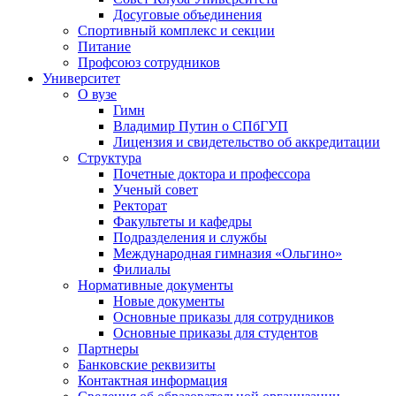
Досуговые объединения
Спортивный комплекс и секции
Питание
Профсоюз сотрудников
Университет
О вузе
Гимн
Владимир Путин о СПбГУП
Лицензия и свидетельство об аккредитации
Структура
Почетные доктора и профессора
Ученый совет
Ректорат
Факультеты и кафедры
Подразделения и службы
Международная гимназия «Ольгино»
Филиалы
Нормативные документы
Новые документы
Основные приказы для сотрудников
Основные приказы для студентов
Партнеры
Банковские реквизиты
Контактная информация