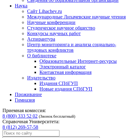
Сведения об образовательной организации
Наука
Сайт Lihachev.ru
Международные Лихачевские научные чтения
Научные конференции
Студенческое научное общество
Конкурсы научных работ
Аспирантура
Центр мониторинга и анализа социально-
трудовых конфликтов
О библиотеке
Образовательные Интернет-ресурсы
Электронный каталог
Контактная информация
Издательство
Издания СПбГУП
Новые издания СПбГУП
Проживание
Гимназия
Приемная комиссия:
8 (800) 333 52 02
(Звонок бесплатный)
Справочная Университета:
8 (812) 269-57-58