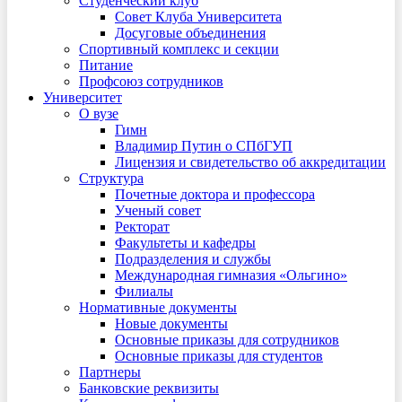
Студенческий клуб
Совет Клуба Университета
Досуговые объединения
Спортивный комплекс и секции
Питание
Профсоюз сотрудников
Университет
О вузе
Гимн
Владимир Путин о СПбГУП
Лицензия и свидетельство об аккредитации
Структура
Почетные доктора и профессора
Ученый совет
Ректорат
Факультеты и кафедры
Подразделения и службы
Международная гимназия «Ольгино»
Филиалы
Нормативные документы
Новые документы
Основные приказы для сотрудников
Основные приказы для студентов
Партнеры
Банковские реквизиты