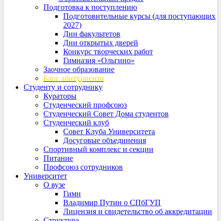
Подготовка к поступлению
Подготовительные курсы (для поступающих
2027)
Дни факультетов
Дни открытых дверей
Конкурс творческих работ
Гимназия «Ольгино»
Заочное образование
Блог абитуриента
Студенту и сотруднику
Кураторы
Студенческий профсоюз
Студенческий Совет Дома студентов
Студенческий клуб
Совет Клуба Университета
Досуговые объединения
Спортивный комплекс и секции
Питание
Профсоюз сотрудников
Университет
О вузе
Гимн
Владимир Путин о СПбГУП
Лицензия и свидетельство об аккредитации
Структура