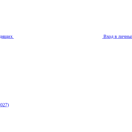
идящих
Вход в личны
027)