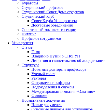
Кураторы
Студенческий профсоюз
Студенческий Совет Дома студентов
Студенческий клуб
Совет Клуба Университета
Досуговые объединения
Спортивный комплекс и секции
Питание
Профсоюз сотрудников
Университет
О вузе
Гимн
Владимир Путин о СПбГУП
Лицензия и свидетельство об аккредитации
Структура
Почетные доктора и профессора
Ученый совет
Ректорат
Факультеты и кафедры
Подразделения и службы
Международная гимназия «Ольгино»
Филиалы
Нормативные документы
Новые документы
Основные приказы для сотрудников