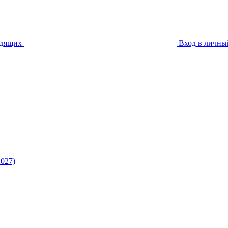
идящих
Вход в личны
027)