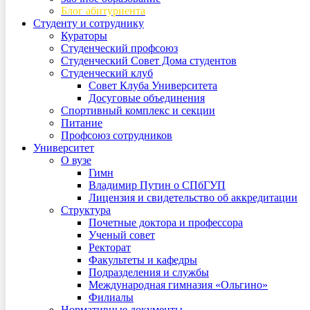
Блог абитуриента
Студенту и сотруднику
Кураторы
Студенческий профсоюз
Студенческий Совет Дома студентов
Студенческий клуб
Совет Клуба Университета
Досуговые объединения
Спортивный комплекс и секции
Питание
Профсоюз сотрудников
Университет
О вузе
Гимн
Владимир Путин о СПбГУП
Лицензия и свидетельство об аккредитации
Структура
Почетные доктора и профессора
Ученый совет
Ректорат
Факультеты и кафедры
Подразделения и службы
Международная гимназия «Ольгино»
Филиалы
Нормативные документы