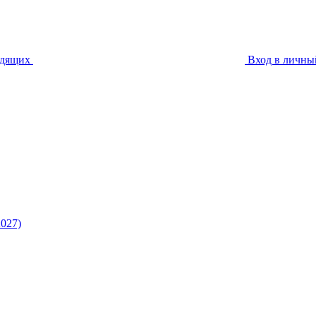
идящих
Вход в личны
027)