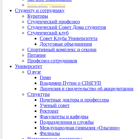
Блог абитуриента
Студенту и сотруднику
Кураторы
Студенческий профсоюз
Студенческий Совет Дома студентов
Студенческий клуб
Совет Клуба Университета
Досуговые объединения
Спортивный комплекс и секции
Питание
Профсоюз сотрудников
Университет
О вузе
Гимн
Владимир Путин о СПбГУП
Лицензия и свидетельство об аккредитации
Структура
Почетные доктора и профессора
Ученый совет
Ректорат
Факультеты и кафедры
Подразделения и службы
Международная гимназия «Ольгино»
Филиалы
Нормативные документы