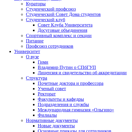
Кураторы
Студенческий профсоюз
Студенческий Совет Дома студентов
Студенческий клуб
Совет Клуба Университета
Досуговые объединения
Спортивный комплекс и секции
Питание
Профсоюз сотрудников
Университет
О вузе
Гимн
Владимир Путин о СПбГУП
Лицензия и свидетельство об аккредитации
Структура
Почетные доктора и профессора
Ученый совет
Ректорат
Факультеты и кафедры
Подразделения и службы
Международная гимназия «Ольгино»
Филиалы
Нормативные документы
Новые документы
Основные приказы для сотрудников