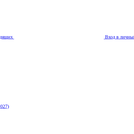
идящих
Вход в личны
027)