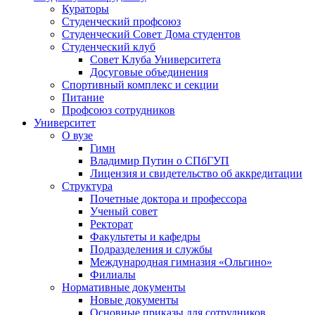
Кураторы
Студенческий профсоюз
Студенческий Совет Дома студентов
Студенческий клуб
Совет Клуба Университета
Досуговые объединения
Спортивный комплекс и секции
Питание
Профсоюз сотрудников
Университет
О вузе
Гимн
Владимир Путин о СПбГУП
Лицензия и свидетельство об аккредитации
Структура
Почетные доктора и профессора
Ученый совет
Ректорат
Факультеты и кафедры
Подразделения и службы
Международная гимназия «Ольгино»
Филиалы
Нормативные документы
Новые документы
Основные приказы для сотрудников