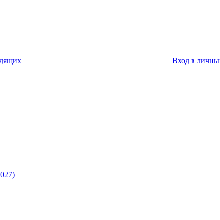
идящих
Вход в личны
027)