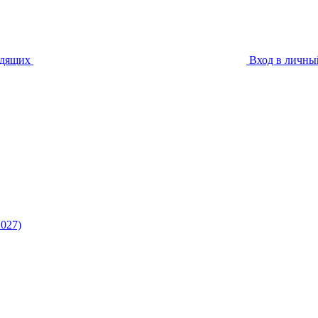
идящих
Вход в личны
027)