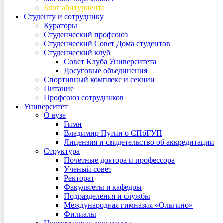
Блог абитуриента
Студенту и сотруднику
Кураторы
Студенческий профсоюз
Студенческий Совет Дома студентов
Студенческий клуб
Совет Клуба Университета
Досуговые объединения
Спортивный комплекс и секции
Питание
Профсоюз сотрудников
Университет
О вузе
Гимн
Владимир Путин о СПбГУП
Лицензия и свидетельство об аккредитации
Структура
Почетные доктора и профессора
Ученый совет
Ректорат
Факультеты и кафедры
Подразделения и службы
Международная гимназия «Ольгино»
Филиалы
Нормативные документы