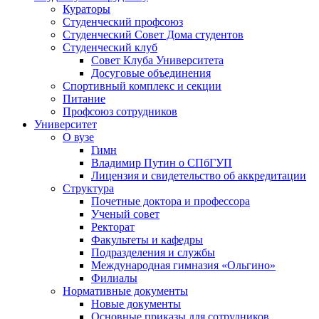
Кураторы
Студенческий профсоюз
Студенческий Совет Дома студентов
Студенческий клуб
Совет Клуба Университета
Досуговые объединения
Спортивный комплекс и секции
Питание
Профсоюз сотрудников
Университет
О вузе
Гимн
Владимир Путин о СПбГУП
Лицензия и свидетельство об аккредитации
Структура
Почетные доктора и профессора
Ученый совет
Ректорат
Факультеты и кафедры
Подразделения и службы
Международная гимназия «Ольгино»
Филиалы
Нормативные документы
Новые документы
Основные приказы для сотрудников