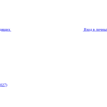
идящих
Вход в личны
027)