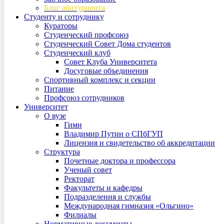
Блог абитуриента
Студенту и сотруднику
Кураторы
Студенческий профсоюз
Студенческий Совет Дома студентов
Студенческий клуб
Совет Клуба Университета
Досуговые объединения
Спортивный комплекс и секции
Питание
Профсоюз сотрудников
Университет
О вузе
Гимн
Владимир Путин о СПбГУП
Лицензия и свидетельство об аккредитации
Структура
Почетные доктора и профессора
Ученый совет
Ректорат
Факультеты и кафедры
Подразделения и службы
Международная гимназия «Ольгино»
Филиалы
Нормативные документы