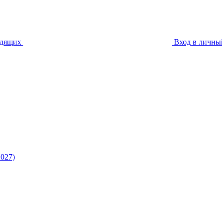
идящих
Вход в личны
027)