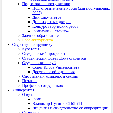
Подготовка к поступлению
Подготовительные курсы (для поступающих
2027)
Дни факультетов
Дни открытых дверей
Конкурс творческих работ
Гимназия «Ольгино»
Заочное образование
Блог абитуриента
Студенту и сотруднику
Кураторы
Студенческий профсоюз
Студенческий Совет Дома студентов
Студенческий клуб
Совет Клуба Университета
Досуговые объединения
Спортивный комплекс и секции
Питание
Профсоюз сотрудников
Университет
О вузе
Гимн
Владимир Путин о СПбГУП
Лицензия и свидетельство об аккредитации
Структура