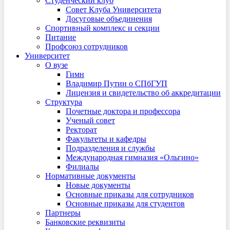
Студенческий клуб
Совет Клуба Университета
Досуговые объединения
Спортивный комплекс и секции
Питание
Профсоюз сотрудников
Университет
О вузе
Гимн
Владимир Путин о СПбГУП
Лицензия и свидетельство об аккредитации
Структура
Почетные доктора и профессора
Ученый совет
Ректорат
Факультеты и кафедры
Подразделения и службы
Международная гимназия «Ольгино»
Филиалы
Нормативные документы
Новые документы
Основные приказы для сотрудников
Основные приказы для студентов
Партнеры
Банковские реквизиты