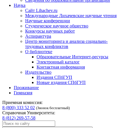
Сведения об образовательной организации
Наука
Сайт Lihachev.ru
Международные Лихачевские научные чтения
Научные конференции
Студенческое научное общество
Конкурсы научных работ
Аспирантура
Центр мониторинга и анализа социально-
трудовых конфликтов
О библиотеке
Образовательные Интернет-ресурсы
Электронный каталог
Контактная информация
Издательство
Издания СПбГУП
Новые издания СПбГУП
Проживание
Гимназия
Приемная комиссия:
8 (800) 333 52 02
(Звонок бесплатный)
Справочная Университета:
8 (812) 269-57-58