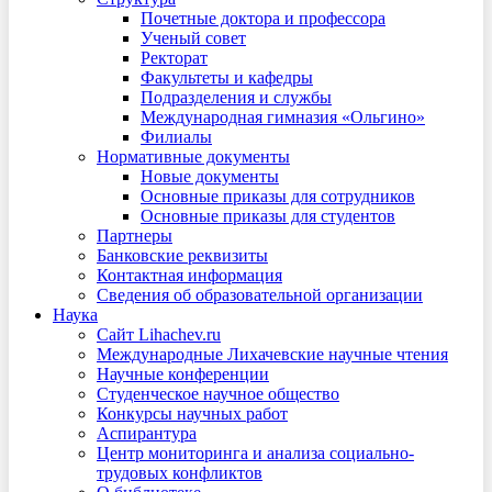
Почетные доктора и профессора
Ученый совет
Ректорат
Факультеты и кафедры
Подразделения и службы
Международная гимназия «Ольгино»
Филиалы
Нормативные документы
Новые документы
Основные приказы для сотрудников
Основные приказы для студентов
Партнеры
Банковские реквизиты
Контактная информация
Сведения об образовательной организации
Наука
Сайт Lihachev.ru
Международные Лихачевские научные чтения
Научные конференции
Студенческое научное общество
Конкурсы научных работ
Аспирантура
Центр мониторинга и анализа социально-
трудовых конфликтов