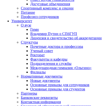
Досуговые объединения
Спортивный комплекс и секции
Питание
Профсоюз сотрудников
Университет
О вузе
Гимн
Владимир Путин о СПбГУП
Лицензия и свидетельство об аккредитации
Структура
Почетные доктора и профессора
Ученый совет
Ректорат
Факультеты и кафедры
Подразделения и службы
Международная гимназия «Ольгино»
Филиалы
Нормативные документы
Новые документы
Основные приказы для сотрудников
Основные приказы для студентов
Партнеры
Банковские реквизиты
Контактная информация