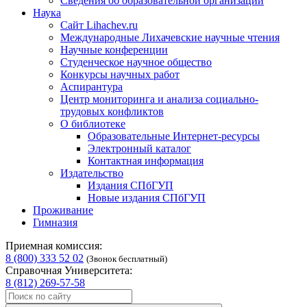
Сведения об образовательной организации
Наука
Сайт Lihachev.ru
Международные Лихачевские научные чтения
Научные конференции
Студенческое научное общество
Конкурсы научных работ
Аспирантура
Центр мониторинга и анализа социально-
трудовых конфликтов
О библиотеке
Образовательные Интернет-ресурсы
Электронный каталог
Контактная информация
Издательство
Издания СПбГУП
Новые издания СПбГУП
Проживание
Гимназия
Приемная комиссия:
8 (800) 333 52 02
(Звонок бесплатный)
Справочная Университета:
8 (812) 269-57-58