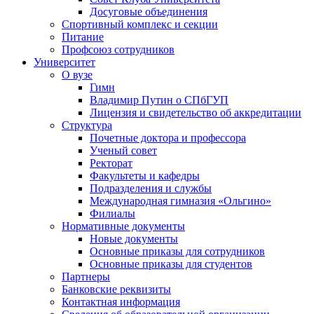
Досуговые объединения
Спортивный комплекс и секции
Питание
Профсоюз сотрудников
Университет
О вузе
Гимн
Владимир Путин о СПбГУП
Лицензия и свидетельство об аккредитации
Структура
Почетные доктора и профессора
Ученый совет
Ректорат
Факультеты и кафедры
Подразделения и службы
Международная гимназия «Ольгино»
Филиалы
Нормативные документы
Новые документы
Основные приказы для сотрудников
Основные приказы для студентов
Партнеры
Банковские реквизиты
Контактная информация