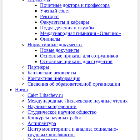
Почетные доктора и профессора
Ученый совет
Ректорат
Факультеты и кафедры
Подразделения и службы
Международная гимназия «Ольгино»
Филиалы
Нормативные документы
Новые документы
Основные приказы для сотрудников
Основные приказы для студентов
Партнеры
Банковские реквизиты
Контактная информация
Сведения об образовательной организации
Наука
Сайт Lihachev.ru
Международные Лихачевские научные чтения
Научные конференции
Студенческое научное общество
Конкурсы научных работ
Аспирантура
Центр мониторинга и анализа социально-
трудовых конфликтов