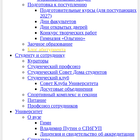
Подготовка к поступлению
Подготовительные курсы (для поступающих
2027)
Дни факультетов
Дни открытых дверей
Конкурс творческих работ
Гимназия «Ольгино»
Заочное образование
Блог абитуриента
Студенту и сотруднику
Кураторы
Студенческий профсоюз
Студенческий Совет Дома студентов
Студенческий клуб
Совет Клуба Университета
Досуговые объединения
Спортивный комплекс и секции
Питание
Профсоюз сотрудников
Университет
О вузе
Гимн
Владимир Путин о СПбГУП
Лицензия и свидетельство об аккредитации
Структура