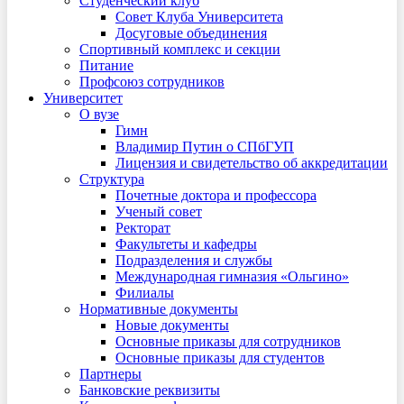
Студенческий клуб
Совет Клуба Университета
Досуговые объединения
Спортивный комплекс и секции
Питание
Профсоюз сотрудников
Университет
О вузе
Гимн
Владимир Путин о СПбГУП
Лицензия и свидетельство об аккредитации
Структура
Почетные доктора и профессора
Ученый совет
Ректорат
Факультеты и кафедры
Подразделения и службы
Международная гимназия «Ольгино»
Филиалы
Нормативные документы
Новые документы
Основные приказы для сотрудников
Основные приказы для студентов
Партнеры
Банковские реквизиты