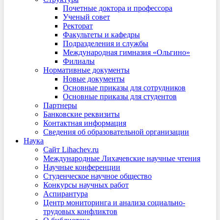
Почетные доктора и профессора
Ученый совет
Ректорат
Факультеты и кафедры
Подразделения и службы
Международная гимназия «Ольгино»
Филиалы
Нормативные документы
Новые документы
Основные приказы для сотрудников
Основные приказы для студентов
Партнеры
Банковские реквизиты
Контактная информация
Сведения об образовательной организации
Наука
Сайт Lihachev.ru
Международные Лихачевские научные чтения
Научные конференции
Студенческое научное общество
Конкурсы научных работ
Аспирантура
Центр мониторинга и анализа социально-
трудовых конфликтов