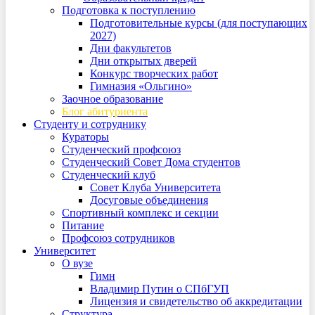
Подготовка к поступлению
Подготовительные курсы (для поступающих
2027)
Дни факультетов
Дни открытых дверей
Конкурс творческих работ
Гимназия «Ольгино»
Заочное образование
Блог абитуриента
Студенту и сотруднику
Кураторы
Студенческий профсоюз
Студенческий Совет Дома студентов
Студенческий клуб
Совет Клуба Университета
Досуговые объединения
Спортивный комплекс и секции
Питание
Профсоюз сотрудников
Университет
О вузе
Гимн
Владимир Путин о СПбГУП
Лицензия и свидетельство об аккредитации
Структура