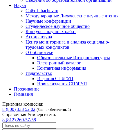
Сведения об образовательной организации
Наука
Сайт Lihachev.ru
Международные Лихачевские научные чтения
Научные конференции
Студенческое научное общество
Конкурсы научных работ
Аспирантура
Центр мониторинга и анализа социально-
трудовых конфликтов
О библиотеке
Образовательные Интернет-ресурсы
Электронный каталог
Контактная информация
Издательство
Издания СПбГУП
Новые издания СПбГУП
Проживание
Гимназия
Приемная комиссия:
8 (800) 333 52 02
(Звонок бесплатный)
Справочная Университета:
8 (812) 269-57-58