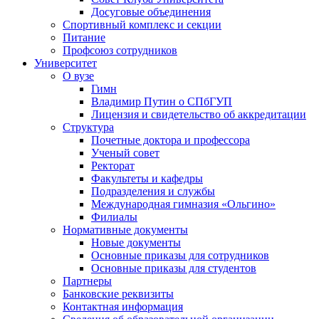
Досуговые объединения
Спортивный комплекс и секции
Питание
Профсоюз сотрудников
Университет
О вузе
Гимн
Владимир Путин о СПбГУП
Лицензия и свидетельство об аккредитации
Структура
Почетные доктора и профессора
Ученый совет
Ректорат
Факультеты и кафедры
Подразделения и службы
Международная гимназия «Ольгино»
Филиалы
Нормативные документы
Новые документы
Основные приказы для сотрудников
Основные приказы для студентов
Партнеры
Банковские реквизиты
Контактная информация