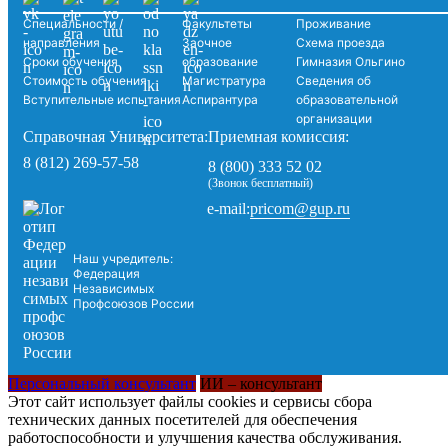
Специальности /
Факультеты
Проживание
направления
Заочное
Схема проезда
Сроки обучения
образование
Гимназия Ольгино
Стоимость обучения
Магистратура
Сведения об
Вступительные испытания
Аспирантура
образовательной
организации
Справочная Университета:
Приемная комиссия:
8 (812) 269-57-58
8 (800) 333 52 02
(Звонок бесплатный)
pricom@gup.ru
e-mail:
Наш учредитель:
Федерация
Независимых
Профсоюзов России
Персональный консультант
ИИ – консультант
Этот сайт использует файлы cookies и сервисы сбора
технических данных посетителей для обеспечения
работоспособности и улучшения качества обслуживания.