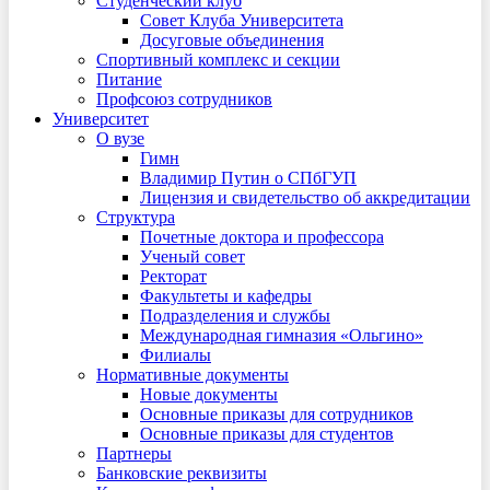
Студенческий клуб
Совет Клуба Университета
Досуговые объединения
Спортивный комплекс и секции
Питание
Профсоюз сотрудников
Университет
О вузе
Гимн
Владимир Путин о СПбГУП
Лицензия и свидетельство об аккредитации
Структура
Почетные доктора и профессора
Ученый совет
Ректорат
Факультеты и кафедры
Подразделения и службы
Международная гимназия «Ольгино»
Филиалы
Нормативные документы
Новые документы
Основные приказы для сотрудников
Основные приказы для студентов
Партнеры
Банковские реквизиты