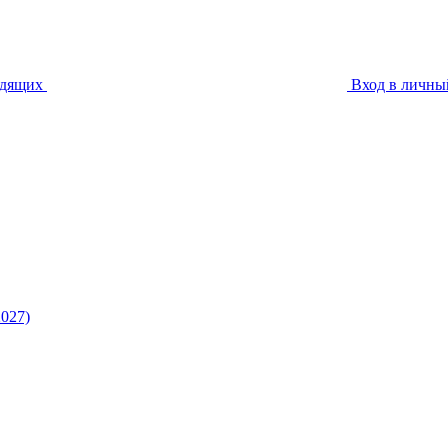
идящих
Вход в личны
027)