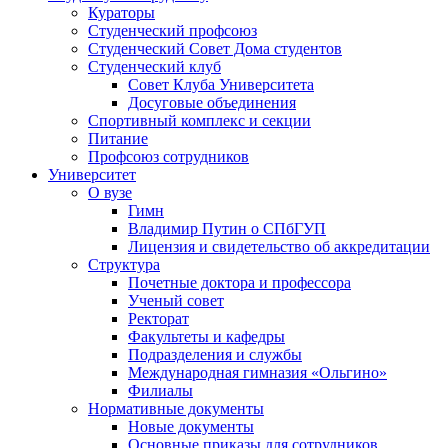
Кураторы
Студенческий профсоюз
Студенческий Совет Дома студентов
Студенческий клуб
Совет Клуба Университета
Досуговые объединения
Спортивный комплекс и секции
Питание
Профсоюз сотрудников
Университет
О вузе
Гимн
Владимир Путин о СПбГУП
Лицензия и свидетельство об аккредитации
Структура
Почетные доктора и профессора
Ученый совет
Ректорат
Факультеты и кафедры
Подразделения и службы
Международная гимназия «Ольгино»
Филиалы
Нормативные документы
Новые документы
Основные приказы для сотрудников