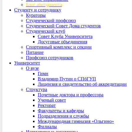
Блог абитуриента
Студенту и сотруднику
Кураторы
Студенческий профсоюз
Студенческий Совет Дома студентов
Студенческий клуб
Совет Клуба Университета
Досуговые объединения
Спортивный комплекс и секции
Питание
Профсоюз сотрудников
Университет
О вузе
Гимн
Владимир Путин о СПбГУП
Лицензия и свидетельство об аккредитации
Структура
Почетные доктора и профессора
Ученый совет
Ректорат
Факультеты и кафедры
Подразделения и службы
Международная гимназия «Ольгино»
Филиалы
Нормативные документы