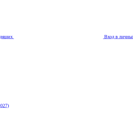
идящих
Вход в личны
027)