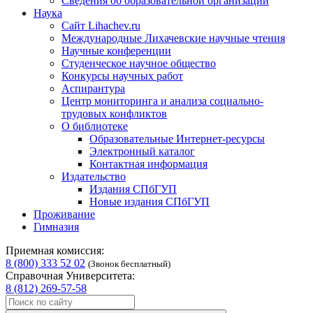
Сведения об образовательной организации
Наука
Сайт Lihachev.ru
Международные Лихачевские научные чтения
Научные конференции
Студенческое научное общество
Конкурсы научных работ
Аспирантура
Центр мониторинга и анализа социально-
трудовых конфликтов
О библиотеке
Образовательные Интернет-ресурсы
Электронный каталог
Контактная информация
Издательство
Издания СПбГУП
Новые издания СПбГУП
Проживание
Гимназия
Приемная комиссия:
8 (800) 333 52 02
(Звонок бесплатный)
Справочная Университета:
8 (812) 269-57-58