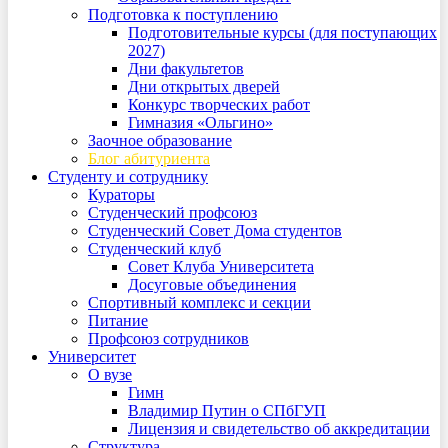
Подготовка к поступлению
Подготовительные курсы (для поступающих
2027)
Дни факультетов
Дни открытых дверей
Конкурс творческих работ
Гимназия «Ольгино»
Заочное образование
Блог абитуриента
Студенту и сотруднику
Кураторы
Студенческий профсоюз
Студенческий Совет Дома студентов
Студенческий клуб
Совет Клуба Университета
Досуговые объединения
Спортивный комплекс и секции
Питание
Профсоюз сотрудников
Университет
О вузе
Гимн
Владимир Путин о СПбГУП
Лицензия и свидетельство об аккредитации
Структура