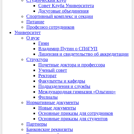
Студенческий клуб
Совет Клуба Университета
Досуговые объединения
Спортивный комплекс и секции
Питание
Профсоюз сотрудников
Университет
О вузе
Гимн
Владимир Путин о СПбГУП
Лицензия и свидетельство об аккредитации
Структура
Почетные доктора и профессора
Ученый совет
Ректорат
Факультеты и кафедры
Подразделения и службы
Международная гимназия «Ольгино»
Филиалы
Нормативные документы
Новые документы
Основные приказы для сотрудников
Основные приказы для студентов
Партнеры
Банковские реквизиты