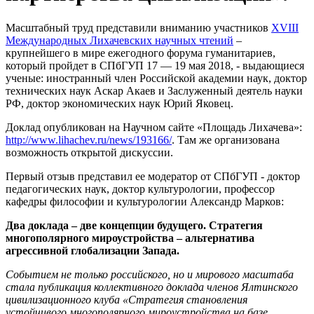
Масштабный труд представили вниманию участников
XVIII
Международных Лихачевских научных чтений
–
крупнейшего в мире ежегодного форума гуманитариев,
который пройдет в СПбГУП 17 — 19 мая 2018, - выдающиеся
ученые: иностранный член Российской академии наук, доктор
технических наук Аскар Акаев и Заслуженный деятель науки
РФ, доктор экономических наук Юрий Яковец.
Доклад опубликован на Научном сайте «Площадь Лихачева»:
http://www.lihachev.ru/news/193166/
. Там же организована
возможность открытой дискуссии.
Первый отзыв представил ее модератор от СПбГУП - доктор
педагогических наук, доктор культурологии, профессор
кафедры философии и культурологии Александр Марков:
Два доклада – две концепции будущего. Стратегия
многополярного мироустройства – альтернатива
агрессивной глобализации Запада.
Событием не только российского, но и мирового масштаба
стала публикация коллективного доклада членов Ялтинского
цивилизационного клуба «Стратегия становления
устойчивого многополярного мироустройства на базе