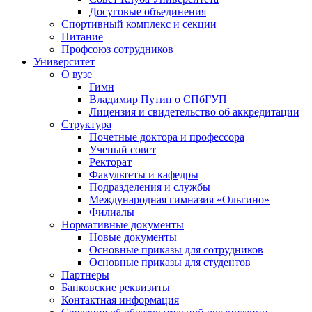
Досуговые объединения
Спортивный комплекс и секции
Питание
Профсоюз сотрудников
Университет
О вузе
Гимн
Владимир Путин о СПбГУП
Лицензия и свидетельство об аккредитации
Структура
Почетные доктора и профессора
Ученый совет
Ректорат
Факультеты и кафедры
Подразделения и службы
Международная гимназия «Ольгино»
Филиалы
Нормативные документы
Новые документы
Основные приказы для сотрудников
Основные приказы для студентов
Партнеры
Банковские реквизиты
Контактная информация