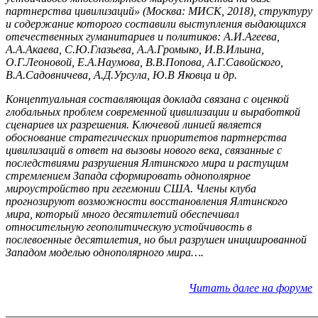
партнерства цивилизаций» (Москва: МИСК, 2018), структуру
и содержание которого составили выступления выдающихся
отечественных гуманитариев и политиков: А.И.Агеева,
А.А.Акаева, С.Ю.Глазьева, А.А.Громыко, И.В.Ильина,
О.Г.Леоновой, Е.А.Наумова, В.В.Попова, А.Г.Савойского,
В.А.Садовничева, А.Д.Урсула, Ю.В Яковца и др.
Концептуальная составляющая доклада связана с оценкой
глобальных проблем современной цивилизации и выработкой
сценариев их разрешения. Ключевой линией является
обоснование стратегических приоритетов партнерства
цивилизаций в ответ на вызовы нового века, связанные с
последствиями разрушения Ялтинского мира и растущим
стремлением Запада сформировать однополярное
мироустройство при гегемонии США. Члены клуба
прогнозируют возможности восстановления Ялтинского
мира, который много десятилетий обеспечивал
относительную геополитическую устойчивость в
послевоенные десятилетия, но был разрушен инициированной
Западом моделью однополярного мира….
Читать далее на форуме
_______________________________________________________