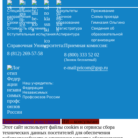
Специальности /
Факультеты
Проживание
направления
Заочное
Схема проезда
Сроки обучения
образование
Гимназия Ольгино
Стоимость обучения
Магистратура
Сведения об
Вступительные испытания
Аспирантура
образовательной
организации
Справочная Университета:
Приемная комиссия:
8 (812) 269-57-58
8 (800) 333 52 02
(Звонок бесплатный)
pricom@gup.ru
e-mail:
Наш учредитель:
Федерация
Независимых
Профсоюзов России
Персональный консультант
ИИ – консультант
Этот сайт использует файлы cookies и сервисы сбора
технических данных посетителей для обеспечения