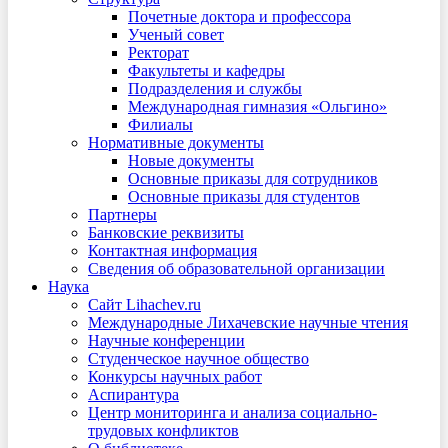
Почетные доктора и профессора
Ученый совет
Ректорат
Факультеты и кафедры
Подразделения и службы
Международная гимназия «Ольгино»
Филиалы
Нормативные документы
Новые документы
Основные приказы для сотрудников
Основные приказы для студентов
Партнеры
Банковские реквизиты
Контактная информация
Сведения об образовательной организации
Наука
Сайт Lihachev.ru
Международные Лихачевские научные чтения
Научные конференции
Студенческое научное общество
Конкурсы научных работ
Аспирантура
Центр мониторинга и анализа социально-
трудовых конфликтов