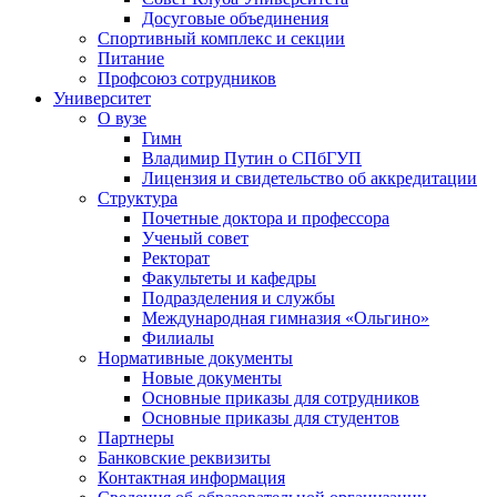
Досуговые объединения
Спортивный комплекс и секции
Питание
Профсоюз сотрудников
Университет
О вузе
Гимн
Владимир Путин о СПбГУП
Лицензия и свидетельство об аккредитации
Структура
Почетные доктора и профессора
Ученый совет
Ректорат
Факультеты и кафедры
Подразделения и службы
Международная гимназия «Ольгино»
Филиалы
Нормативные документы
Новые документы
Основные приказы для сотрудников
Основные приказы для студентов
Партнеры
Банковские реквизиты
Контактная информация