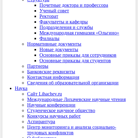
Почетные доктора и профессора
Ученый совет
Ректорат
Факультеты и кафедры
Подразделения и службы
Международная гимназия «Ольгино»
Филиалы
Нормативные документы
Новые документы
Основные приказы для сотрудников
Основные приказы для студентов
Партнеры
Банковские реквизиты
Контактная информация
Сведения об образовательной организации
Наука
Сайт Lihachev.ru
Международные Лихачевские научные чтения
Научные конференции
Студенческое научное общество
Конкурсы научных работ
Аспирантура
Центр мониторинга и анализа социально-
трудовых конфликтов