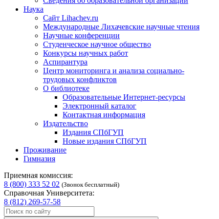
Сведения об образовательной организации
Наука
Сайт Lihachev.ru
Международные Лихачевские научные чтения
Научные конференции
Студенческое научное общество
Конкурсы научных работ
Аспирантура
Центр мониторинга и анализа социально-
трудовых конфликтов
О библиотеке
Образовательные Интернет-ресурсы
Электронный каталог
Контактная информация
Издательство
Издания СПбГУП
Новые издания СПбГУП
Проживание
Гимназия
Приемная комиссия:
8 (800) 333 52 02
(Звонок бесплатный)
Справочная Университета:
8 (812) 269-57-58