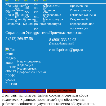
Специальности /
Факультеты
Проживание
направления
Заочное
Схема проезда
Сроки обучения
образование
Гимназия Ольгино
Стоимость обучения
Магистратура
Сведения об
Вступительные испытания
Аспирантура
образовательной
организации
Справочная Университета:
Приемная комиссия:
8 (812) 269-57-58
8 (800) 333 52 02
(Звонок бесплатный)
pricom@gup.ru
e-mail:
Наш учредитель:
Федерация
Независимых
Профсоюзов России
Персональный консультант
ИИ – консультант
Этот сайт использует файлы cookies и сервисы сбора
технических данных посетителей для обеспечения
работоспособности и улучшения качества обслуживания.