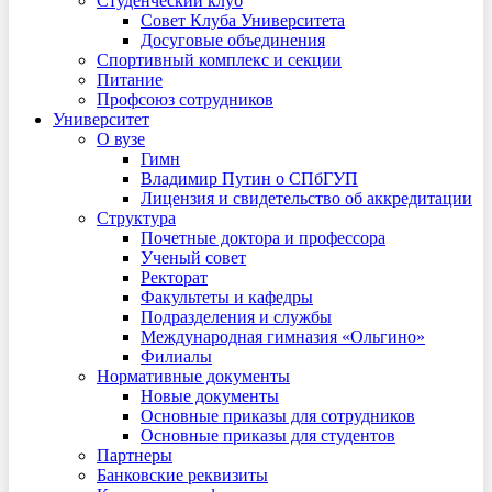
Студенческий клуб
Совет Клуба Университета
Досуговые объединения
Спортивный комплекс и секции
Питание
Профсоюз сотрудников
Университет
О вузе
Гимн
Владимир Путин о СПбГУП
Лицензия и свидетельство об аккредитации
Структура
Почетные доктора и профессора
Ученый совет
Ректорат
Факультеты и кафедры
Подразделения и службы
Международная гимназия «Ольгино»
Филиалы
Нормативные документы
Новые документы
Основные приказы для сотрудников
Основные приказы для студентов
Партнеры
Банковские реквизиты