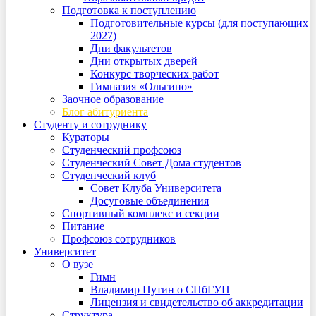
Подготовка к поступлению
Подготовительные курсы (для поступающих
2027)
Дни факультетов
Дни открытых дверей
Конкурс творческих работ
Гимназия «Ольгино»
Заочное образование
Блог абитуриента
Студенту и сотруднику
Кураторы
Студенческий профсоюз
Студенческий Совет Дома студентов
Студенческий клуб
Совет Клуба Университета
Досуговые объединения
Спортивный комплекс и секции
Питание
Профсоюз сотрудников
Университет
О вузе
Гимн
Владимир Путин о СПбГУП
Лицензия и свидетельство об аккредитации
Структура