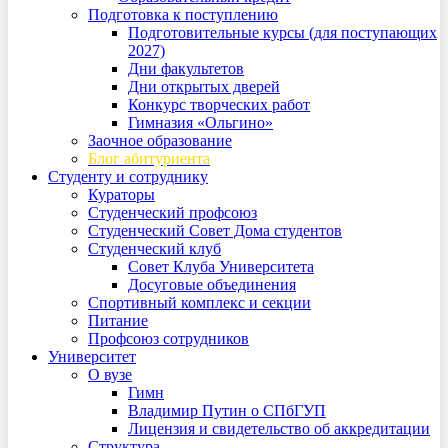
Подготовка к поступлению
Подготовительные курсы (для поступающих
2027)
Дни факультетов
Дни открытых дверей
Конкурс творческих работ
Гимназия «Ольгино»
Заочное образование
Блог абитуриента
Студенту и сотруднику
Кураторы
Студенческий профсоюз
Студенческий Совет Дома студентов
Студенческий клуб
Совет Клуба Университета
Досуговые объединения
Спортивный комплекс и секции
Питание
Профсоюз сотрудников
Университет
О вузе
Гимн
Владимир Путин о СПбГУП
Лицензия и свидетельство об аккредитации
Структура