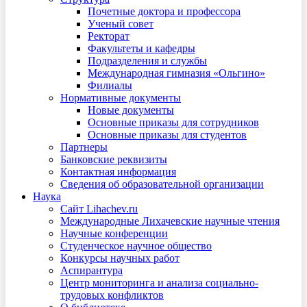
Почетные доктора и профессора
Ученый совет
Ректорат
Факультеты и кафедры
Подразделения и службы
Международная гимназия «Ольгино»
Филиалы
Нормативные документы
Новые документы
Основные приказы для сотрудников
Основные приказы для студентов
Партнеры
Банковские реквизиты
Контактная информация
Сведения об образовательной организации
Наука
Сайт Lihachev.ru
Международные Лихачевские научные чтения
Научные конференции
Студенческое научное общество
Конкурсы научных работ
Аспирантура
Центр мониторинга и анализа социально-
трудовых конфликтов