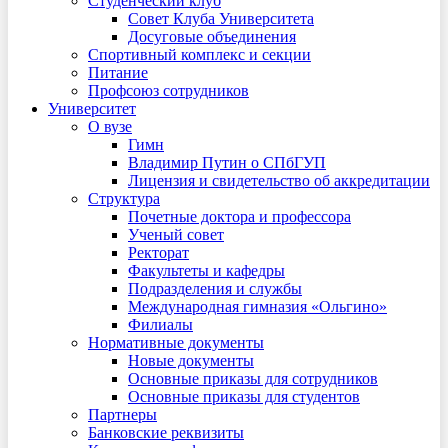
Студенческий клуб
Совет Клуба Университета
Досуговые объединения
Спортивный комплекс и секции
Питание
Профсоюз сотрудников
Университет
О вузе
Гимн
Владимир Путин о СПбГУП
Лицензия и свидетельство об аккредитации
Структура
Почетные доктора и профессора
Ученый совет
Ректорат
Факультеты и кафедры
Подразделения и службы
Международная гимназия «Ольгино»
Филиалы
Нормативные документы
Новые документы
Основные приказы для сотрудников
Основные приказы для студентов
Партнеры
Банковские реквизиты