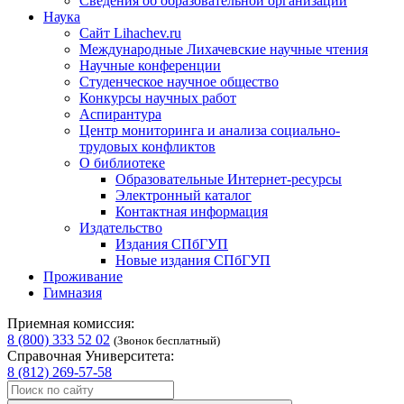
Сведения об образовательной организации
Наука
Сайт Lihachev.ru
Международные Лихачевские научные чтения
Научные конференции
Студенческое научное общество
Конкурсы научных работ
Аспирантура
Центр мониторинга и анализа социально-
трудовых конфликтов
О библиотеке
Образовательные Интернет-ресурсы
Электронный каталог
Контактная информация
Издательство
Издания СПбГУП
Новые издания СПбГУП
Проживание
Гимназия
Приемная комиссия:
8 (800) 333 52 02
(Звонок бесплатный)
Справочная Университета:
8 (812) 269-57-58