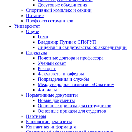
Досуговые объединения
Спортивный комплекс и секции
Питание
Профсоюз сотрудников
Университет
О вузе
Гимн
Владимир Путин о СПбГУП
Лицензия и свидетельство об аккредитации
Структура
Почетные доктора и профессора
Ученый совет
Ректорат
Факультеты и кафедры
Подразделения и службы
Международная гимназия «Ольгино»
Филиалы
Нормативные документы
Новые документы
Основные приказы для сотрудников
Основные приказы для студентов
Партнеры
Банковские реквизиты
Контактная информация