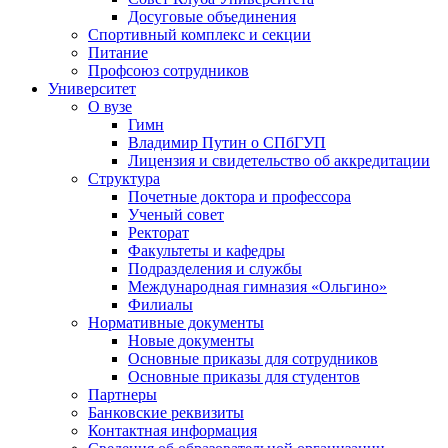
Досуговые объединения
Спортивный комплекс и секции
Питание
Профсоюз сотрудников
Университет
О вузе
Гимн
Владимир Путин о СПбГУП
Лицензия и свидетельство об аккредитации
Структура
Почетные доктора и профессора
Ученый совет
Ректорат
Факультеты и кафедры
Подразделения и службы
Международная гимназия «Ольгино»
Филиалы
Нормативные документы
Новые документы
Основные приказы для сотрудников
Основные приказы для студентов
Партнеры
Банковские реквизиты
Контактная информация