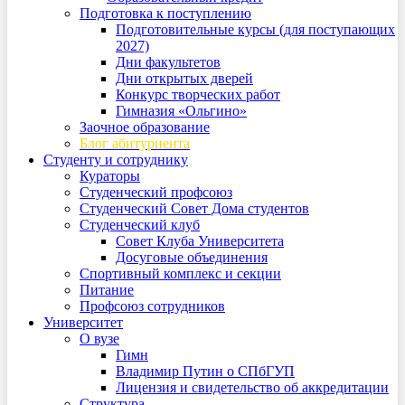
Подготовка к поступлению
Подготовительные курсы (для поступающих
2027)
Дни факультетов
Дни открытых дверей
Конкурс творческих работ
Гимназия «Ольгино»
Заочное образование
Блог абитуриента
Студенту и сотруднику
Кураторы
Студенческий профсоюз
Студенческий Совет Дома студентов
Студенческий клуб
Совет Клуба Университета
Досуговые объединения
Спортивный комплекс и секции
Питание
Профсоюз сотрудников
Университет
О вузе
Гимн
Владимир Путин о СПбГУП
Лицензия и свидетельство об аккредитации
Структура