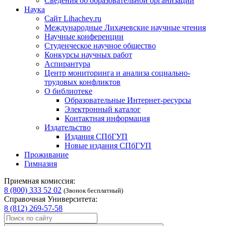
Сведения об образовательной организации
Наука
Сайт Lihachev.ru
Международные Лихачевские научные чтения
Научные конференции
Студенческое научное общество
Конкурсы научных работ
Аспирантура
Центр мониторинга и анализа социально-
трудовых конфликтов
О библиотеке
Образовательные Интернет-ресурсы
Электронный каталог
Контактная информация
Издательство
Издания СПбГУП
Новые издания СПбГУП
Проживание
Гимназия
Приемная комиссия:
8 (800) 333 52 02
(Звонок бесплатный)
Справочная Университета:
8 (812) 269-57-58