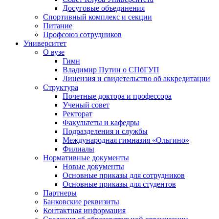
Досуговые объединения
Спортивный комплекс и секции
Питание
Профсоюз сотрудников
Университет
О вузе
Гимн
Владимир Путин о СПбГУП
Лицензия и свидетельство об аккредитации
Структура
Почетные доктора и профессора
Ученый совет
Ректорат
Факультеты и кафедры
Подразделения и службы
Международная гимназия «Ольгино»
Филиалы
Нормативные документы
Новые документы
Основные приказы для сотрудников
Основные приказы для студентов
Партнеры
Банковские реквизиты
Контактная информация