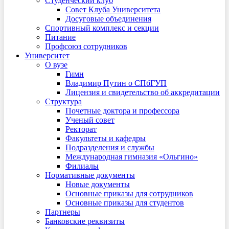
Студенческий клуб
Совет Клуба Университета
Досуговые объединения
Спортивный комплекс и секции
Питание
Профсоюз сотрудников
Университет
О вузе
Гимн
Владимир Путин о СПбГУП
Лицензия и свидетельство об аккредитации
Структура
Почетные доктора и профессора
Ученый совет
Ректорат
Факультеты и кафедры
Подразделения и службы
Международная гимназия «Ольгино»
Филиалы
Нормативные документы
Новые документы
Основные приказы для сотрудников
Основные приказы для студентов
Партнеры
Банковские реквизиты