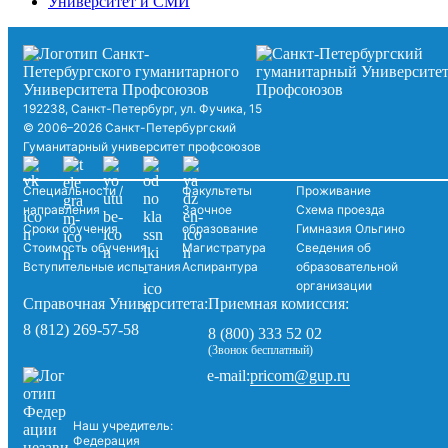
Университет и СМИ
192238, Санкт-Петербург, ул. Фучика, 15
© 2006–2026 Санкт-Петербургский
Гуманитарный университет профсоюзов
Специальности /
Факультеты
Проживание
направления
Заочное
Схема проезда
Сроки обучения
образование
Гимназия Ольгино
Стоимость обучения
Магистратура
Сведения об
Вступительные испытания
Аспирантура
образовательной
организации
Справочная Университета:
Приемная комиссия:
8 (812) 269-57-58
8 (800) 333 52 02
(Звонок бесплатный)
pricom@gup.ru
e-mail:
Наш учредитель:
Федерация