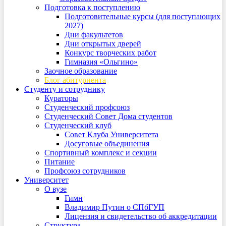
Подготовка к поступлению
Подготовительные курсы (для поступающих
2027)
Дни факультетов
Дни открытых дверей
Конкурс творческих работ
Гимназия «Ольгино»
Заочное образование
Блог абитуриента
Студенту и сотруднику
Кураторы
Студенческий профсоюз
Студенческий Совет Дома студентов
Студенческий клуб
Совет Клуба Университета
Досуговые объединения
Спортивный комплекс и секции
Питание
Профсоюз сотрудников
Университет
О вузе
Гимн
Владимир Путин о СПбГУП
Лицензия и свидетельство об аккредитации
Структура