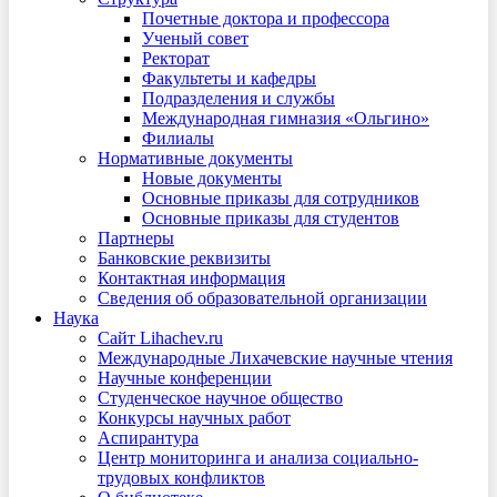
Почетные доктора и профессора
Ученый совет
Ректорат
Факультеты и кафедры
Подразделения и службы
Международная гимназия «Ольгино»
Филиалы
Нормативные документы
Новые документы
Основные приказы для сотрудников
Основные приказы для студентов
Партнеры
Банковские реквизиты
Контактная информация
Сведения об образовательной организации
Наука
Сайт Lihachev.ru
Международные Лихачевские научные чтения
Научные конференции
Студенческое научное общество
Конкурсы научных работ
Аспирантура
Центр мониторинга и анализа социально-
трудовых конфликтов