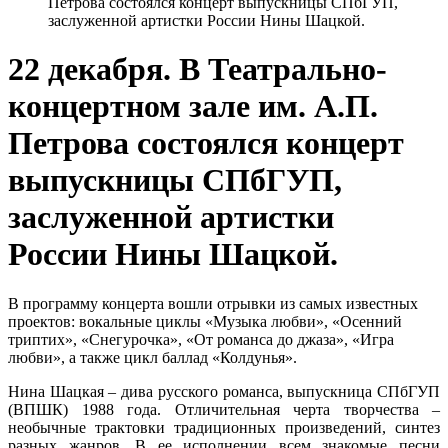
Петрова состоялся концерт выпускницы СПбГУП,
заслуженной артистки России Нины Шацкой.
22 декабря. В Театрально-
концертном зале им. А.П.
Петрова состоялся концерт
выпускницы СПбГУП,
заслуженной артистки
России Нины Шацкой.
В программу концерта вошли отрывки из самых известных
проектов: вокальные циклы «Музыка любви», «Осенний
триптих», «Снегурочка», «От романса до джаза», «Игра
любви», а также цикл баллад «Колдунья».
Нина Шацкая
–
дива русского романса, выпускница СПбГУП
(ВПШК) 1988 года. Отличительная черта творчества –
необычные трактовки традиционных произведений, синтез
разных жанров. В ее исполнении всем знакомые песни