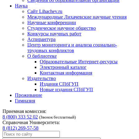
Сведения об образовательной организации
Наука
Сайт Lihachev.ru
Международные Лихачевские научные чтения
Научные конференции
Студенческое научное общество
Конкурсы научных работ
Аспирантура
Центр мониторинга и анализа социально-
трудовых конфликтов
О библиотеке
Образовательные Интернет-ресурсы
Электронный каталог
Контактная информация
Издательство
Издания СПбГУП
Новые издания СПбГУП
Проживание
Гимназия
Приемная комиссия:
8 (800) 333 52 02
(Звонок бесплатный)
Справочная Университета:
8 (812) 269-57-58