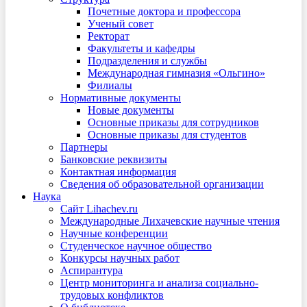
Почетные доктора и профессора
Ученый совет
Ректорат
Факультеты и кафедры
Подразделения и службы
Международная гимназия «Ольгино»
Филиалы
Нормативные документы
Новые документы
Основные приказы для сотрудников
Основные приказы для студентов
Партнеры
Банковские реквизиты
Контактная информация
Сведения об образовательной организации
Наука
Сайт Lihachev.ru
Международные Лихачевские научные чтения
Научные конференции
Студенческое научное общество
Конкурсы научных работ
Аспирантура
Центр мониторинга и анализа социально-
трудовых конфликтов