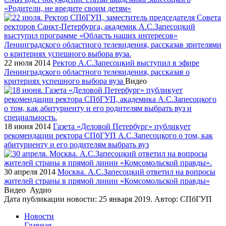
«Родители, не вредите своим детям»
22 июля 2014
Ректор А.С.Запесоцкий выступил в эфире
Ленинградского областного телевидения, рассказав о
критериях успешного выбора вуза
Видео
18 июня 2014
Газета «Деловой Петербург» публикует
рекомендации ректора СПбГУП А.С.Запесоцкого о том, как
абитуриенту и его родителям выбрать вуз
30 апреля 2014
Москва. А.С.Запесоцкий ответил на вопросы
жителей страны в прямой линии «Комсомольской правды»
Видео
Аудио
Дата публикации новости:
25 января 2019
. Автор:
СПбГУП
Новости
Главная