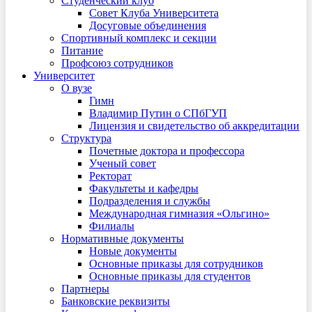
Студенческий клуб
Совет Клуба Университета
Досуговые объединения
Спортивный комплекс и секции
Питание
Профсоюз сотрудников
Университет
О вузе
Гимн
Владимир Путин о СПбГУП
Лицензия и свидетельство об аккредитации
Структура
Почетные доктора и профессора
Ученый совет
Ректорат
Факультеты и кафедры
Подразделения и службы
Международная гимназия «Ольгино»
Филиалы
Нормативные документы
Новые документы
Основные приказы для сотрудников
Основные приказы для студентов
Партнеры
Банковские реквизиты