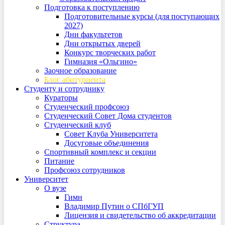
Подготовка к поступлению
Подготовительные курсы (для поступающих
2027)
Дни факультетов
Дни открытых дверей
Конкурс творческих работ
Гимназия «Ольгино»
Заочное образование
Блог абитуриента
Студенту и сотруднику
Кураторы
Студенческий профсоюз
Студенческий Совет Дома студентов
Студенческий клуб
Совет Клуба Университета
Досуговые объединения
Спортивный комплекс и секции
Питание
Профсоюз сотрудников
Университет
О вузе
Гимн
Владимир Путин о СПбГУП
Лицензия и свидетельство об аккредитации
Структура