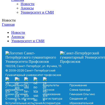
Новости
Анонсы
Университет и СМИ
Новости
Главная
Новости
Анонсы
Университет и СМИ
192238, Санкт-Петербург, ул. Фучика, 15
© 2006–2026 Санкт-Петербургский
Гуманитарный университет профсоюзов
Специальности /
Факультеты
Проживание
направления
Заочное
Схема проезда
Сроки обучения
образование
Гимназия Ольгино
Стоимость обучения
Магистратура
Сведения об
Вступительные испытания
Аспирантура
образовательной