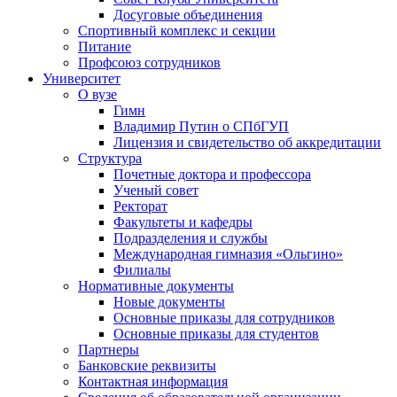
Досуговые объединения
Спортивный комплекс и секции
Питание
Профсоюз сотрудников
Университет
О вузе
Гимн
Владимир Путин о СПбГУП
Лицензия и свидетельство об аккредитации
Структура
Почетные доктора и профессора
Ученый совет
Ректорат
Факультеты и кафедры
Подразделения и службы
Международная гимназия «Ольгино»
Филиалы
Нормативные документы
Новые документы
Основные приказы для сотрудников
Основные приказы для студентов
Партнеры
Банковские реквизиты
Контактная информация