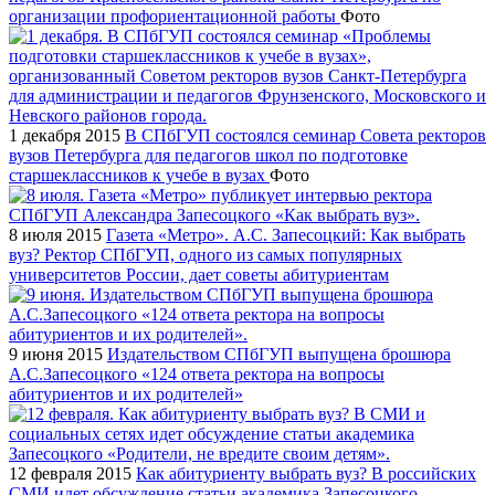
организации профориентационной работы
Фото
1 декабря 2015
В СПбГУП состоялся семинар Совета ректоров
вузов Петербурга для педагогов школ по подготовке
старшеклассников к учебе в вузах
Фото
8 июля 2015
Газета «Метро». А.С. Запесоцкий: Как выбрать
вуз? Ректор СПбГУП, одного из самых популярных
университетов России, дает советы абитуриентам
9 июня 2015
Издательством СПбГУП выпущена брошюра
А.С.Запесоцкого «124 ответа ректора на вопросы
абитуриентов и их родителей»
12 февраля 2015
Как абитуриенту выбрать вуз? В российских
СМИ идет обсуждение статьи академика Запесоцкого