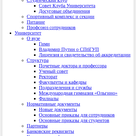
Студенческий клуб
Совет Клуба Университета
Досуговые объединения
Спортивный комплекс и секции
Питание
Профсоюз сотрудников
Университет
О вузе
Гимн
Владимир Путин о СПбГУП
Лицензия и свидетельство об аккредитации
Структура
Почетные доктора и профессора
Ученый совет
Ректорат
Факультеты и кафедры
Подразделения и службы
Международная гимназия «Ольгино»
Филиалы
Нормативные документы
Новые документы
Основные приказы для сотрудников
Основные приказы для студентов
Партнеры
Банковские реквизиты