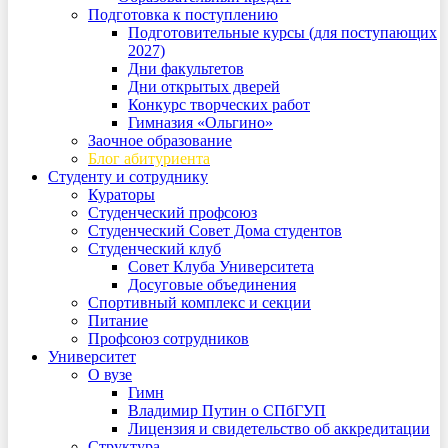
Подготовка к поступлению
Подготовительные курсы (для поступающих
2027)
Дни факультетов
Дни открытых дверей
Конкурс творческих работ
Гимназия «Ольгино»
Заочное образование
Блог абитуриента
Студенту и сотруднику
Кураторы
Студенческий профсоюз
Студенческий Совет Дома студентов
Студенческий клуб
Совет Клуба Университета
Досуговые объединения
Спортивный комплекс и секции
Питание
Профсоюз сотрудников
Университет
О вузе
Гимн
Владимир Путин о СПбГУП
Лицензия и свидетельство об аккредитации
Структура