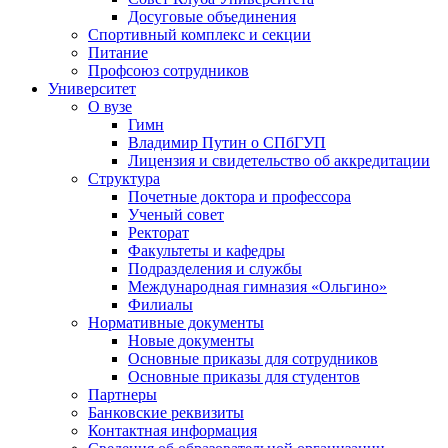
Досуговые объединения
Спортивный комплекс и секции
Питание
Профсоюз сотрудников
Университет
О вузе
Гимн
Владимир Путин о СПбГУП
Лицензия и свидетельство об аккредитации
Структура
Почетные доктора и профессора
Ученый совет
Ректорат
Факультеты и кафедры
Подразделения и службы
Международная гимназия «Ольгино»
Филиалы
Нормативные документы
Новые документы
Основные приказы для сотрудников
Основные приказы для студентов
Партнеры
Банковские реквизиты
Контактная информация