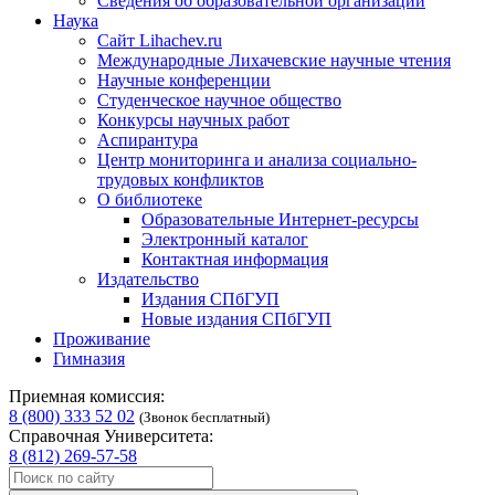
Сведения об образовательной организации
Наука
Сайт Lihachev.ru
Международные Лихачевские научные чтения
Научные конференции
Студенческое научное общество
Конкурсы научных работ
Аспирантура
Центр мониторинга и анализа социально-
трудовых конфликтов
О библиотеке
Образовательные Интернет-ресурсы
Электронный каталог
Контактная информация
Издательство
Издания СПбГУП
Новые издания СПбГУП
Проживание
Гимназия
Приемная комиссия:
8 (800) 333 52 02
(Звонок бесплатный)
Справочная Университета:
8 (812) 269-57-58