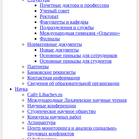
Почетные доктора и профессора
Ученый совет
Ректорат
Факультеты и кафедры
Подразделения и службы
Международная гимназия «Ольгино»
Филиалы
Нормативные документы
Новые документы
Основные приказы для сотрудников
Основные приказы для студентов
Партнеры
Банковские реквизиты
Контактная информация
Сведения об образовательной организации
Наука
Сайт Lihachev.ru
Международные Лихачевские научные чтения
Научные конференции
Студенческое научное общество
Конкурсы научных работ
Аспирантура
Центр мониторинга и анализа социально-
трудовых конфликтов