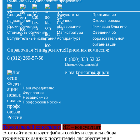
Гуманитарный университет профсоюзов
Специальности /
Факультеты
Проживание
направления
Заочное
Схема проезда
Сроки обучения
образование
Гимназия Ольгино
Стоимость обучения
Магистратура
Сведения об
Вступительные испытания
Аспирантура
образовательной
организации
Справочная Университета:
Приемная комиссия:
8 (812) 269-57-58
8 (800) 333 52 02
(Звонок бесплатный)
pricom@gup.ru
e-mail:
Наш учредитель:
Федерация
Независимых
Профсоюзов России
Персональный консультант
ИИ – консультант
Этот сайт использует файлы cookies и сервисы сбора
технических данных посетителей для обеспечения