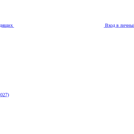
идящих
Вход в личны
027)