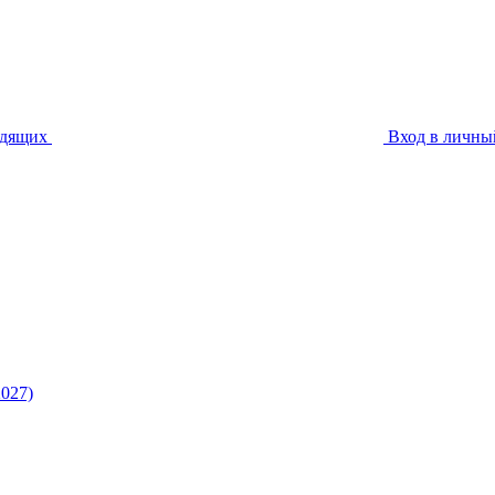
идящих
Вход в личны
027)