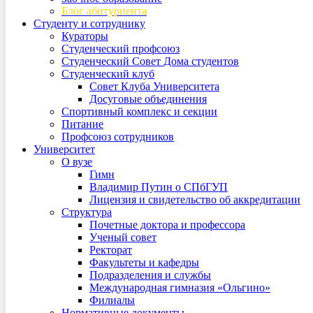
Блог абитуриента
Студенту и сотруднику
Кураторы
Студенческий профсоюз
Студенческий Совет Дома студентов
Студенческий клуб
Совет Клуба Университета
Досуговые объединения
Спортивный комплекс и секции
Питание
Профсоюз сотрудников
Университет
О вузе
Гимн
Владимир Путин о СПбГУП
Лицензия и свидетельство об аккредитации
Структура
Почетные доктора и профессора
Ученый совет
Ректорат
Факультеты и кафедры
Подразделения и службы
Международная гимназия «Ольгино»
Филиалы
Нормативные документы