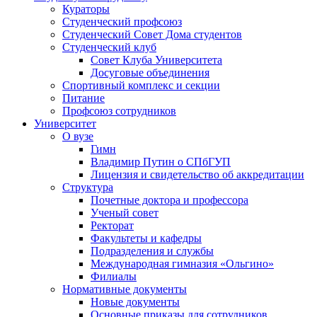
Кураторы
Студенческий профсоюз
Студенческий Совет Дома студентов
Студенческий клуб
Совет Клуба Университета
Досуговые объединения
Спортивный комплекс и секции
Питание
Профсоюз сотрудников
Университет
О вузе
Гимн
Владимир Путин о СПбГУП
Лицензия и свидетельство об аккредитации
Структура
Почетные доктора и профессора
Ученый совет
Ректорат
Факультеты и кафедры
Подразделения и службы
Международная гимназия «Ольгино»
Филиалы
Нормативные документы
Новые документы
Основные приказы для сотрудников